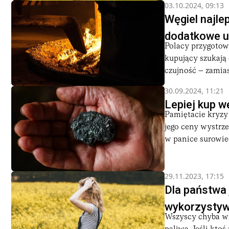
03.10.2024, 09:13
Węgiel najle
dodatkowe u
Polacy przygotowu
kupujący szukają
czujność – zamias
30.09.2024, 11:21
Lepiej kup wę
Pamiętacie kryzy
jego ceny wystrz
w panice surowiec
29.11.2023, 17:15
Dla państwa 
wykorzystyw
Wszyscy chyba wi