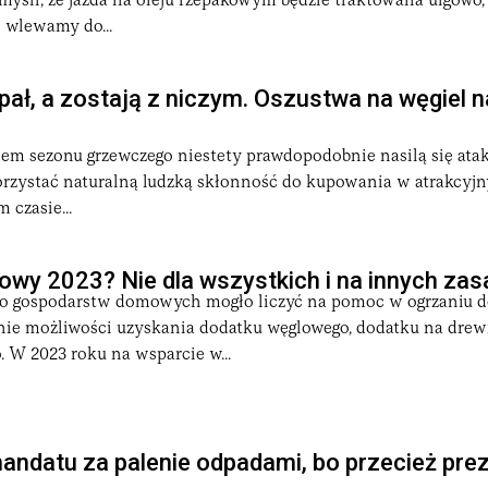
ś myśli, że jazda na oleju rzepakowym będzie traktowana ulgowo, 
 wlewamy do...
pał, a zostają z niczym. Oszustwa na węgiel 
iem sezonu grzewczego niestety prawdopodobnie nasilą się ata
rzystać naturalną ludzką skłonność do kupowania w atrakcyjn
 czasie...
wy 2023? Nie dla wszystkich i na innych za
o gospodarstw domowych mogło liczyć na pomoc w ogrzaniu 
ie możliwości uzyskania dodatku węglowego, dodatku na drew
 W 2023 roku na wsparcie w...
mandatu za palenie odpadami, bo przecież pre