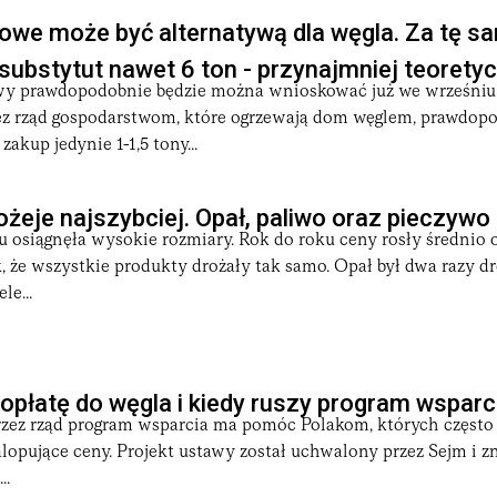
owe może być alternatywą dla węgla. Za tę s
ubstytut nawet 6 ton - przynajmniej teoretyc
wy prawdopodobnie będzie można wnioskować już we wrześniu
z rząd gospodarstwom, które ogrzewają dom węglem, prawdop
zakup jedynie 1-1,5 tony...
żeje najszybciej. Opał, paliwo oraz pieczywo
u osiągnęła wysokie rozmiary. Rok do roku ceny rosły średnio o
, że wszystkie produkty drożały tak samo. Opał był dwa razy dr
le...
opłatę do węgla i kiedy ruszy program wsparc
zez rząd program wsparcia ma pomóc Polakom, których często 
alopujące ceny. Projekt ustawy został uchwalony przez Sejm i zn
..