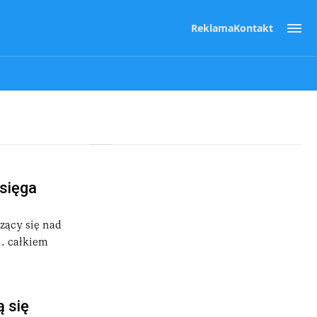
Reklama
Kontakt
sięga
zący się nad
i… całkiem
ą się