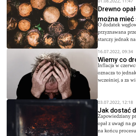
01.08.2022, 11:47
Drewno opał
można mieć s
O dodatek węglo
przyznawana prze
starczy jednak na 
16.07.2022, 09:34
Wiemy co dro
Inflacja w czerwc
oznacza to jednak
wcześniej, a za wie
03.07.2022, 12:18
Jak dostać d
Zapowiedziany pr
opał z uwagi na g
na końcu procesu.