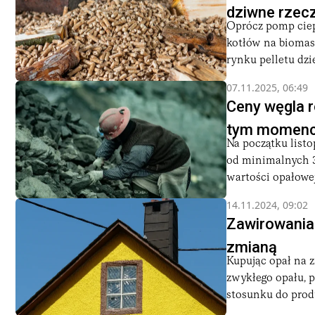
dziwne rzec
Oprócz pomp ciep
kotłów na biomasę
rynku pelletu dziej
07.11.2025, 06:49
Ceny węgla r
tym momenci
Na początku list
od minimalnych 34
wartości opałowej.
14.11.2024, 09:02
Zawirowania
zmianą
Kupując opał na z
zwykłego opału, 
stosunku do produ