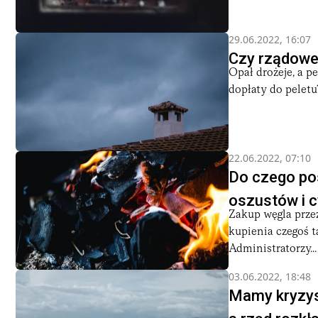
29.06.2022, 16:07
Czy rządowe 
Opał drożeje, a pe
dopłaty do pelet
22.06.2022, 07:10
Do czego pos
oszustów i 
Zakup węgla przez
kupienia czegoś t
Administratorzy...
03.06.2022, 18:48
Mamy kryzys 