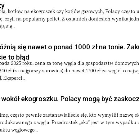
zy
ła, kotłów na ekogroszek czy kotłów gazowych, Polacy często 
, czyli na popularny pellet. Z ostatnich doniesień wynika jedn
ą się...
óżnią się nawet o ponad 1000 zł na tonie. Za
e to błąd
opada 2025 roku, cena za tonę węgla dla gospodarstw domowych
0 zł (za najgorszy surowiec) do nawet 1700 zł za węgiel o najw
 Eksperci...
 wokół ekogroszku. Polacy mogą być zaskocz
imę, często pewnie zastanawialiście się, kto wymyślił nazwę e
produkowanego z węgla. Przedrostek „eko” jest w tym wypadku
ktu węglowego,...