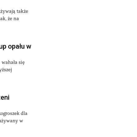
używają także
ak, że na
kup opału w
 wahała się
yższej
eni
kogroszek dla
 używany w