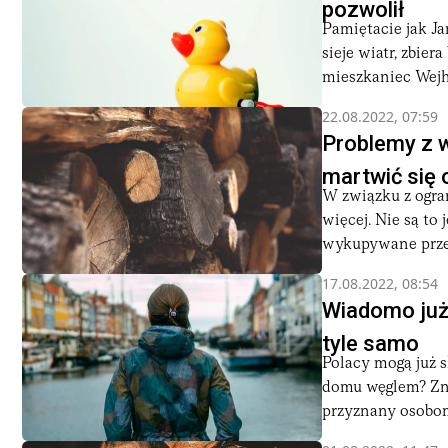
pozwolił
Pamiętacie jak J
sieje wiatr, zbie
mieszkaniec Wejh
22.08.2022, 07:59
Problemy z w
martwić się
W związku z ogra
więcej. Nie są to
wykupywane przez
17.08.2022, 08:54
Wiadomo już,
tyle samo
Polacy mogą już 
domu węglem? Zna
przyznany osobom