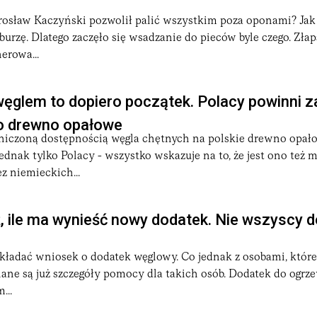
arosław Kaczyński pozwolił palić wszystkim poza oponami? Jak
ra burzę. Dlatego zaczęło się wsadzanie do pieców byle czego. Zł
erowa...
ęglem to dopiero początek. Polacy powinni 
 o drewno opałowe
niczoną dostępnością węgla chętnych na polskie drewno opało
 jednak tylko Polacy - wszystko wskazuje na to, że jest ono też
 niemieckich...
 ile ma wynieść nowy dodatek. Nie wszyscy 
składać wniosek o dodatek węglowy. Co jednak z osobami, które
ne są już szczegóły pomocy dla takich osób. Dodatek do ogrz
...