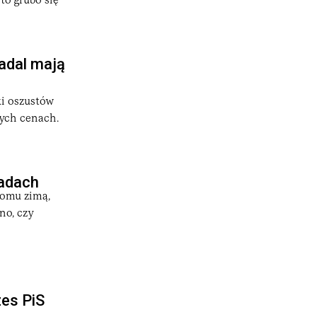
to grubo się
nadal mają
ki oszustów
ych cenach.
sadach
domu zimą,
no, czy
zes PiS