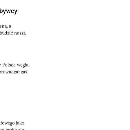
nabywcy
sną, a
budzić naszą
 Polsce węgla,
prowadzał zaś
łowego jako