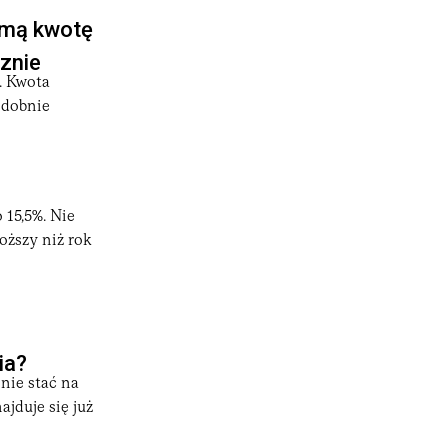
amą kwotę
znie
. Kwota
odobnie
 15,5%. Nie
oższy niż rok
ia?
nie stać na
ajduje się już