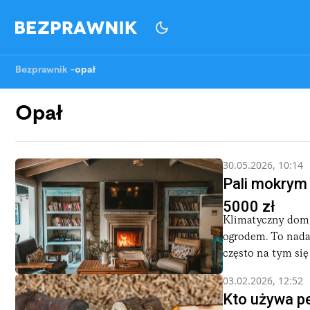
Bezprawnik
-
opał
Opał
30.05.2026, 10:14
Pali mokrym
5000 zł
Klimatyczny dom,
ogrodem. To nadal
często na tym się 
03.02.2026, 12:52
Kto używa pe