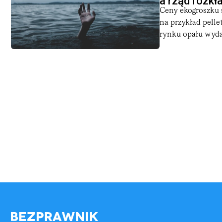
a rząd rozkł
Ceny ekogroszku s
na przykład pell
rynku opału wydaje