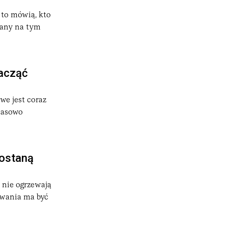
 to mówią, kto
apany na tym
zacząć
we jest coraz
 masowo
dostaną
 nie ogrzewają
ewania ma być