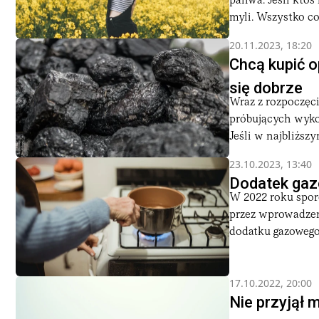
paliwa. Jeśli kto
myli. Wszystko co
20.11.2023, 18:20
Chcą kupić o
się dobrze
Wraz z rozpoczęc
próbujących wyko
Jeśli w najbliższym
23.10.2023, 13:40
Dodatek gazo
W 2022 roku spor
przez wprowadzen
dodatku gazowego.
17.10.2022, 20:00
Nie przyjął 