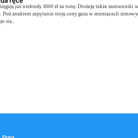
ada ręce
ięgają już niekiedy 3500 zł za tonę. Drożeją także zamienniki wę
et. Pod znakiem zapytania stoją ceny gazu w miesiącach zimowy
 się...
Firma