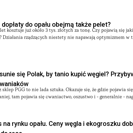
dopłaty do opału obejmą także pelet?
let kosztuje już około 3 tys. złotych za tonę. Czy pojawią się ja
u? Działania rządzących niestety nie napawają optymizmem w t
unie się Polak, by tanio kupić węgiel? Przyby
cwaniaków
 sklep PGG to nie lada sztuka. Okazuje się, że gdzie pojawia s
aniej, tam pojawia się cwaniactwo, oszustwo i - generalnie - na
na rynku opału. Ceny węgla i ekogroszku dobij