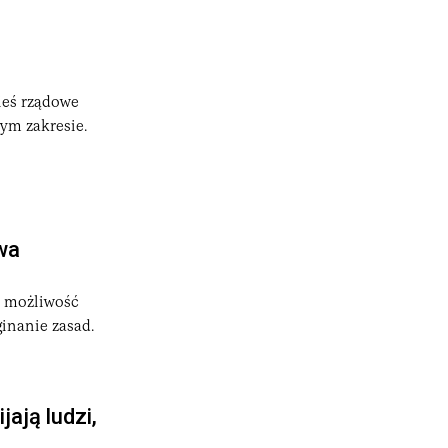
kieś rządowe
ym zakresie.
wa
ię możliwość
ginanie zasad.
ają ludzi,