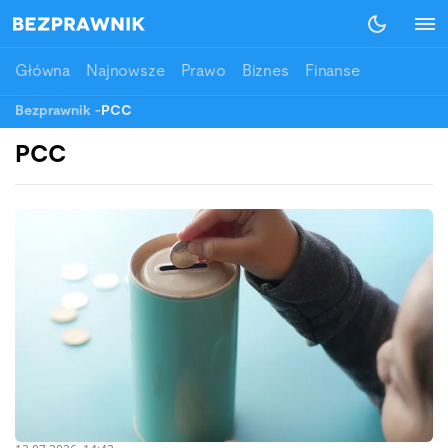
Główna
Najnowsze
Prawo
Biznes
Finanse
Bezprawnik
-
PCC
PCC