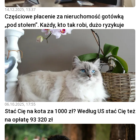
14.12.2025, 13:37
Częściowe płacenie za nieruchomość gotówką
„pod stołem”. Każdy, kto tak robi, dużo ryzykuje
06.10.2025, 17:55
Stać Cię na kota za 1000 zł? Według US stać Cię też
na opłatę 93 320 zł