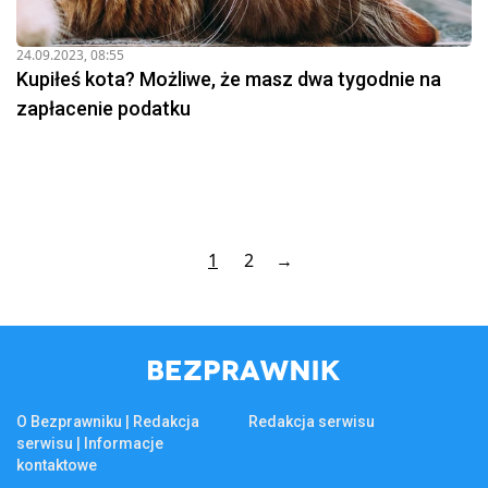
24.09.2023, 08:55
Kupiłeś kota? Możliwe, że masz dwa tygodnie na
zapłacenie podatku
1
2
→
O Bezprawniku | Redakcja
Redakcja serwisu
serwisu | Informacje
kontaktowe