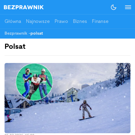
Główna
Najnowsze
Prawo
Biznes
Finanse
Bezprawnik
-
polsat
Polsat