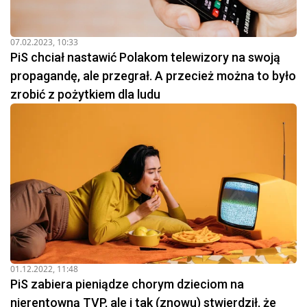
07.02.2023, 10:33
PiS chciał nastawić Polakom telewizory na swoją
propagandę, ale przegrał. A przecież można to było
zrobić z pożytkiem dla ludu
01.12.2022, 11:48
PiS zabiera pieniądze chorym dzieciom na
nierentowną TVP, ale i tak (znowu) stwierdził, że