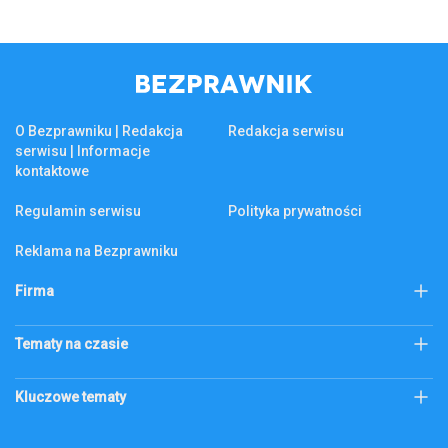
O Bezprawniku | Redakcja
Redakcja serwisu
serwisu | Informacje
kontaktowe
Regulamin serwisu
Polityka prywatności
Reklama na Bezprawniku
Firma
KSeF
Biznes
Tematy na czasie
Firma
Złoto
Podatek katastralny
Kluczowe tematy
Abonament RTV
bezprawnik.pl
Citi Handlowy
Bank Pekao
Codzienne
ecommerce