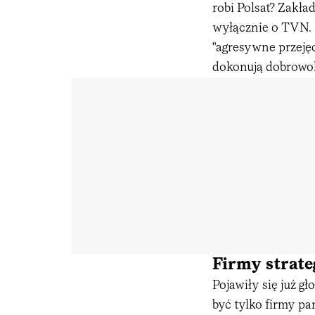
robi Polsat? Zakła
wyłącznie o TVN. 
"agresywne przejęc
dokonują dobrowoln
Firmy strate
Pojawiły się już g
być tylko firmy pa