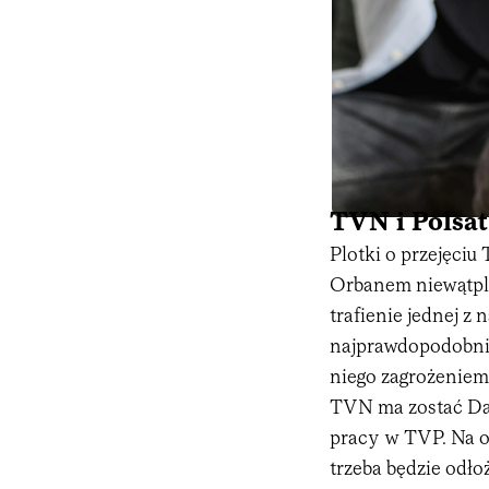
TVN i Polsat
Plotki o przejęci
Orbanem niewątpli
trafienie jednej z 
najprawdopodobnie
niego zagrożeniem
TVN ma zostać Dan
pracy w TVP. Na o
trzeba będzie odło