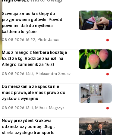
Najnowsze
Warte Uwagi
Szwecja zmusiła sklepy do
przyjmowania gotówki. Powód
powinien dać do myślenia
każdemu turyście
08.08.2026 16:22
,
Piotr Janus
Mus z mango z Gerbera kosztuje
62 zł za kg. Rodzice znaleźli na
Allegro zamiennik za 16 zł
08.08.2026 14:14
,
Aleksandra Smusz
Do mieszkania ze spadku nie
masz prawa, ale masz prawo do
zysków z wynajmu
08.08.2026 13:11
,
Miłosz Magrzyk
Nowy prezydent Krakowa
odziedziczy bombę. Długi,
strefa czystego transportu i