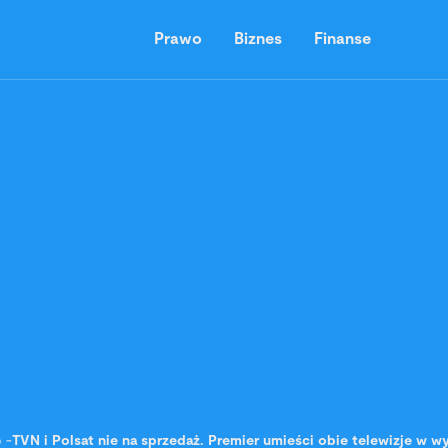
Prawo
Biznes
Finanse
o
-
TVN i Polsat nie na sprzedaż. Premier umieści obie telewizje w w