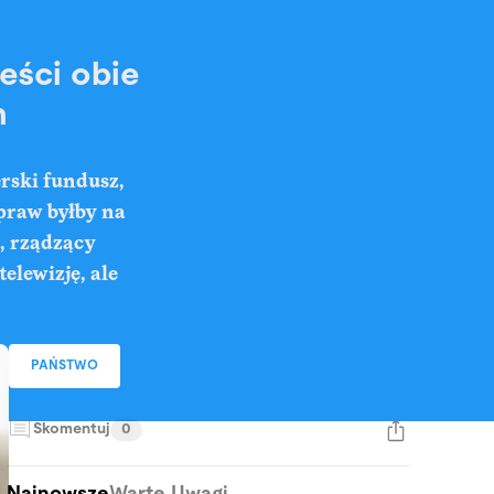
eści obie
h
rski fundusz,
praw byłby na
, rządzący
elewizję, ale
PAŃSTWO
Skomentuj
0