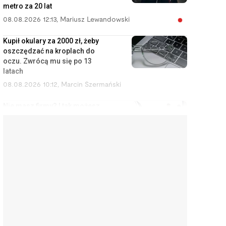
metro za 20 lat
08.08.2026 12:13
,
Mariusz Lewandowski
Kupił okulary za 2000 zł, żeby
oszczędzać na kroplach do
oczu. Zwrócą mu się po 13
latach
08.08.2026 10:12
,
Marcin Szermański
Nie masz firmy? I tak możesz
zostać uznany za
przedsiębiorcę
08.08.2026 9:12
,
Miłosz Magrzyk
Orlen budował rafinerie,
Kanadyjczycy przejęli Żabkę. Tak
Polska oddaje swoje
najcenniejsze aktywa
08.08.2026 8:11
,
Piotr Janus