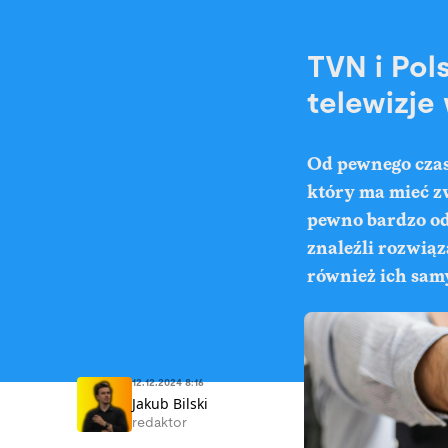
TVN i Pol
telewizje
Od pewnego czas
który ma mieć z
pewno bardzo odc
znaleźli rozwiąz
również ich sam
12.12.2024 8:16
Jakub Bilski
redaktor