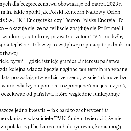
nych dla bezpieczeństwa obowiązuje od marca 2023 r.
m.in. takie spółki jak Polski Koncern Naftowy
Orlen
,
ź SA, PKP Energetyka czy Tauron Polska Energia. To
 – okazuje się, że na tej liście znajduje się Polkomtel i
k wiadomo, są to firmy prywatne, zatem TVN nie byłby
 na tej liście. Telewizja o wątpliwej reputacji to jednak ni
órkowej.
iele pytań – gdzie istnieje granica „interesu państwa
żda kolejna władza będzie naginać ten termin na własne
 lata pozwalają stwierdzić, że rzeczywiście tak może być.
wanie władzy za pomocą rozporządzeń nie jest czymś,
oczekiwać od państwa, które względnie funkcjonuje
szcze jedna kwestia – jak bardzo zachwyceni tą
merykańscy właściciele TVN. Śmiem twierdzić, że nie
, że polski rząd będzie za nich decydować, komu mogą