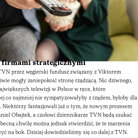
 firmami strategicznymi
u TVN przez węgierski fundusz związany z Viktorem
wie mogły zaniepokoić stronę rządzącą. Nic dziwnego,
największych telewizji w Polsce w ręce, które
j co najmniej nie sympatyzowałyby z rządem, byłoby dla
. Niektórzy fantazjowali już o tym, że nowym prezesem
iel Obajtek, a czołowi dziennikarze TVN będą szukać
becną chwilę można jednak stwierdzić, że te marzenia
żyć na bok. Dzisiaj dowiedzieliśmy się co dalej z TVN.