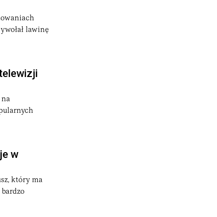
otowaniach
wywołał lawinę
elewizji
 na
opularnych
je w
sz, który ma
 bardzo