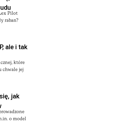
ludu
Lex Pilot
ły raban?
 ale i tak
cznej, które
 chwale jej
ię, jak
w
zeprowadzone
m.in. o model