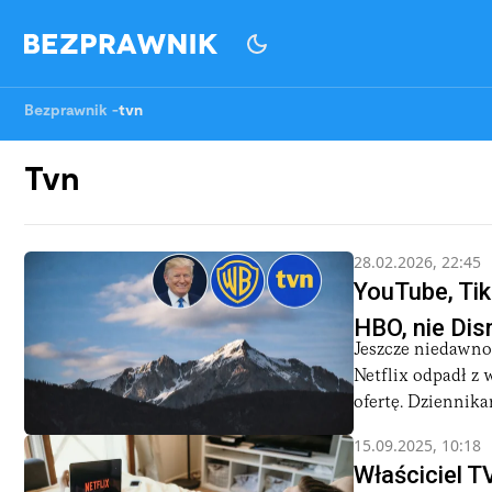
Bezprawnik
-
tvn
Tvn
28.02.2026, 22:45
YouTube, Tik
HBO, nie Dis
Jeszcze niedawno 
Netflix odpadł z 
ofertę. Dziennika
15.09.2025, 10:18
Właściciel 