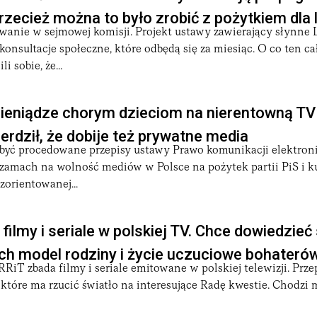
przecież można to było zrobić z pożytkiem dla 
owanie w sejmowej komisji. Projekt ustawy zawierający słynne 
konsultacje społeczne, które odbędą się za miesiąc. O co ten ca
 sobie, że...
pieniądze chorym dzieciom na nierentowną TVP,
erdził, że dobije też prywatne media
 być procedowane przepisy ustawy Prawo komunikacji elektroni
 zamach na wolność mediów w Polsce na pożytek partii PiS i ku
zorientowanej...
ilmy i seriale w polskiej TV. Chce dowiedzieć s
ch model rodziny i życie uczuciowe bohateró
KRRiT zbada filmy i seriale emitowane w polskiej telewizji. Pr
 które ma rzucić światło na interesujące Radę kwestie. Chodzi 