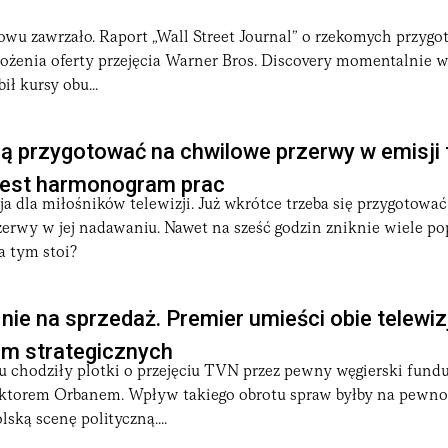
nowu zawrzało. Raport „Wall Street Journal” o rzekomych przyg
ożenia oferty przejęcia Warner Bros. Discovery momentalnie 
ł kursy obu...
 przygotować na chwilowe przerwy w emisji t
Jest harmonogram prac
a dla miłośników telewizji. Już wkrótce trzeba się przygotować
zerwy w jej nadawaniu. Nawet na sześć godzin zniknie wiele p
a tym stoi?
 nie na sprzedaż. Premier umieści obie telewiz
rm strategicznych
 chodziły plotki o przejęciu TVN przez pewny węgierski fundu
iktorem Orbanem. Wpływ takiego obrotu spraw byłby na pewno
ską scenę polityczną....