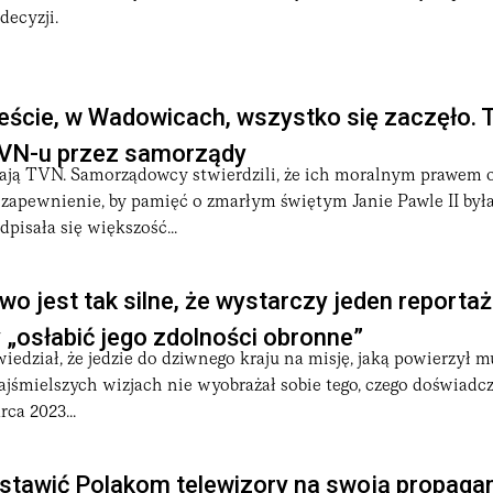
decyzji.
eście, w Wadowicach, wszystko się zaczęło. 
VN-u przez samorządy
ą TVN. Samorządowcy stwierdzili, że ich moralnym prawem 
 zapewnienie, by pamięć o zmarłym świętym Janie Pawle II była
pisała się większość...
o jest tak silne, że wystarczy jeden reportaż
y „osłabić jego zdolności obronne”
iedział, że jedzie do dziwnego kraju na misję, jaką powierzył m
ajśmielszych wizjach nie wyobrażał sobie tego, czego doświadc
ca 2023...
astawić Polakom telewizory na swoją propagan