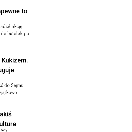
apewne to
adził akcję
ile butelek po
 Kukizem.
uguje
ść do Sejmu
wyjątkowo
akiś
ulture
wszy