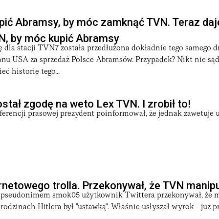
upić Abramsy, by móc zamknąć TVN. Teraz daj
N, by móc kupić Abramsy
 dla stacji TVN7 została przedłużona dokładnie tego samego dn
nu USA za sprzedaż Polsce Abramsów. Przypadek? Nikt nie sąd
ć historię tego...
stał zgodę na weto Lex TVN. I zrobił to!
nferencji prasowej prezydent poinformował, że jednak zawetuje
ernetowego trolla. Przekonywał, że TVN manipu
pseudonimem smok05 użytkownik Twittera przekonywał, że ma
urodzinach Hitlera był "ustawką". Właśnie usłyszał wyrok - już