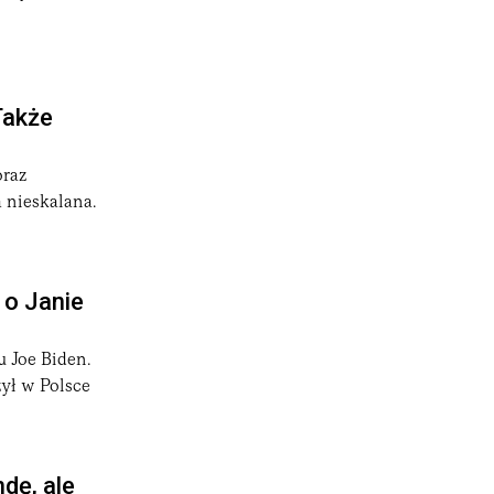
Także
oraz
 nieskalana.
 o Janie
u Joe Biden.
zył w Polsce
dę, ale