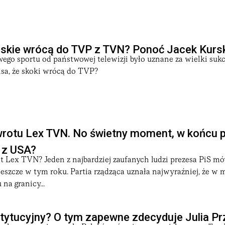
rskie wrócą do TVP z TVN? Ponoć Jacek Kursk
wego sportu od państwowej telewizji było uznane za wielki suk
ansa, że skoki wrócą do TVP?
wrotu Lex TVN. No świetny moment, w końcu 
 z USA?
t Lex TVN? Jeden z najbardziej zaufanych ludzi prezesa PiS mó
 jeszcze w tym roku. Partia rządząca uznała najwyraźniej, że 
na granicy...
tytucyjny? O tym zapewne zdecyduje Julia Pr