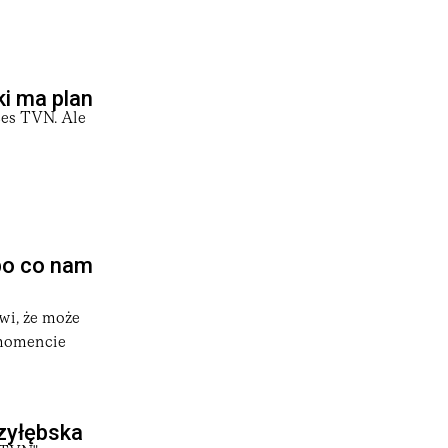
i ma plan
ces TVN. Ale
po co nam
wi, że może
w momencie
zyłębska