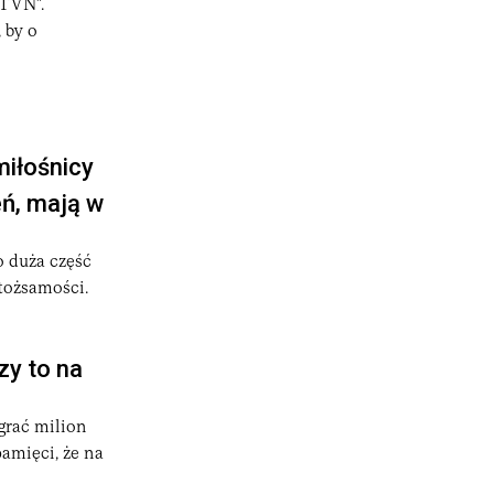
 TVN".
 by o
miłośnicy
eń, mają w
 duża część
 tożsamości.
zy to na
grać milion
amięci, że na