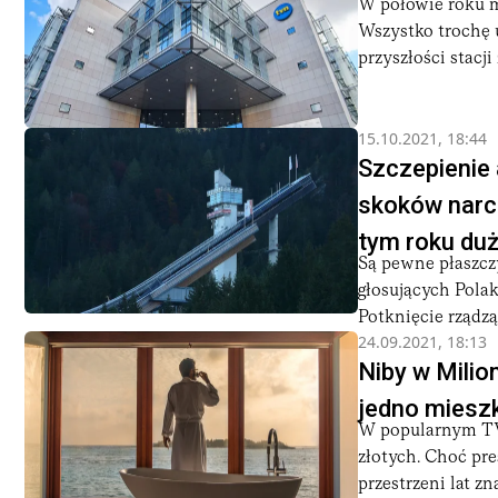
W połowie roku m
Wszystko trochę 
przyszłości stacji
15.10.2021, 18:44
Szczepienie 
skoków narci
tym roku du
Są pewne płaszcz
głosujących Polak
Potknięcie rządzą
24.09.2021, 18:13
Niby w Milion
jedno miesz
W popularnym TVN
złotych. Choć pre
przestrzeni lat zna