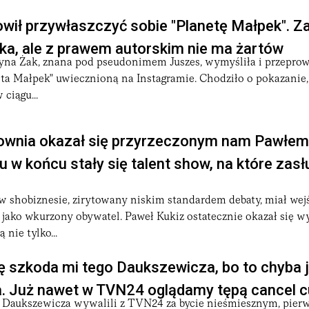
wił przywłaszczyć sobie "Planetę Małpek". Z
ka, ale z prawem autorskim nie ma żartów
tyna Żak, znana pod pseudonimem Juszes, wymyśliła i przeprow
a Małpek" uwiecznioną na Instagramie. Chodziło o pokazanie, 
ciągu...
wnia okazał się przyrzeczonym nam Pawłem
 w końcu stały się talent show, na które zasł
 shobiznesie, zirytowany niskim standardem debaty, miał wej
 a jako wkurzony obywatel. Paweł Kukiz ostatecznie okazał się 
 nie tylko...
 szkoda mi tego Daukszewicza, bo to chyba j
. Już nawet w TVN24 oglądamy tępą cancel c
 Daukszewicza wywalili z TVN24 za bycie nieśmiesznym, pier