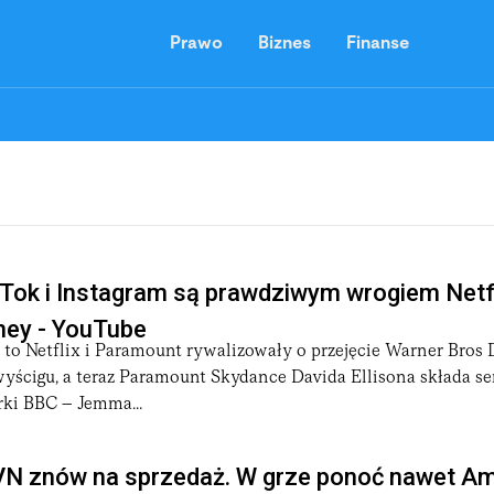
Prawo
Biznes
Finanse
Tok i Instagram są prawdziwym wrogiem Netfl
ney - YouTube
to Netflix i Paramount rywalizowały o przejęcie Warner Bros D
wyścigu, a teraz Paramount Skydance Davida Ellisona składa s
rki BBC – Jemma...
TVN znów na sprzedaż. W grze ponoć nawet Am