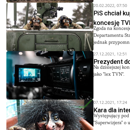
20.02.2022, 07:50
PiS chciał k
koncesję TV
Zgoda na koncesję
Departamentu Sta
jednak przypomnie
27.12.2021, 12:51
Prezydent do
Na dzisiejszej ko
jako "lex TVN".
07.12.2021, 17:24
Kara dla int
Występujący pod 
"Superwizjera" o 