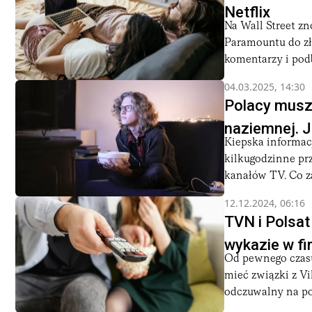
Netflix
Na Wall Street z
Paramountu do zł
komentarzy i podbi
04.03.2025, 14:30
Polacy muszą
naziemnej. 
Kiepska informacj
kilkugodzinne pr
kanałów TV. Co z
12.12.2024, 06:16
TVN i Polsat
wykazie w fi
Od pewnego czasu
mieć związki z V
odczuwalny na pol