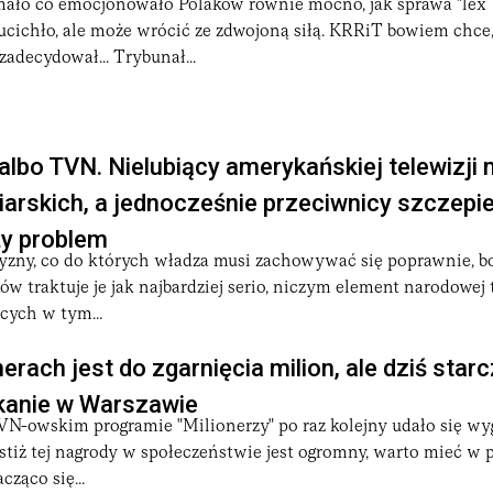
ało co emocjonowało Polaków równie mocno, jak sprawa "lex
ucichło, ale może wrócić ze zdwojoną siłą. KRRiT bowiem chce,
 zadecydował... Trybunał...
albo TVN. Nielubiący amerykańskiej telewizji 
arskich, a jednocześnie przeciwnicy szczepi
ży problem
yzny, co do których władza musi zachowywać się poprawnie, bo
ów traktuje je jak najbardziej serio, niczym element narodowej
cych w tym...
erach jest do zgarnięcia milion, ale dziś starc
kanie w Warszawie
-owskim programie "Milionerzy" po raz kolejny udało się wy
stiż tej nagrody w społeczeństwie jest ogromny, warto mieć w p
cząco się...