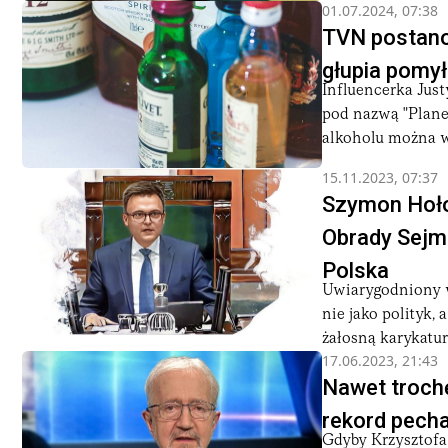
01.07.2024, 07:38
TVN postano
głupia pomył
Influencerka Jus
pod nazwą "Planet
alkoholu można w 
15.11.2023, 07:37
Szymon Hoło
Obrady Sejmu
Polska
Uwiarygodniony w
nie jako polityk,
żałosną karykaturą
17.06.2023, 21:43
Nawet trochę
rekord pecha
Gdyby Krzysztofa