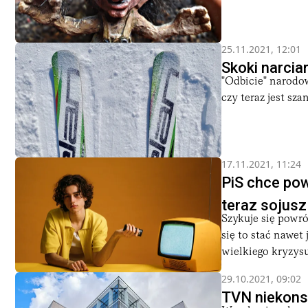
25.11.2021, 12:01
Skoki narcia
"Odbicie" narodo
czy teraz jest sz
17.11.2021, 11:24
PiS chce po
teraz sojusz
Szykuje się powró
się to stać nawet
wielkiego kryzysu 
29.10.2021, 09:02
TVN niekons