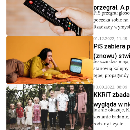
przegrał. A 
PiS przegrał głos
poczeka sobie na 
Rządzący wymyślili
01.12.2022, 11:48
PiS zabiera 
(znowu) stwi
Jeszcze dziś mają
stanowią kolejny
tępej propagandy 
13.09.2022, 08:06
KKRiT zbada f
wygląda w ni
Jak się okazuje, 
zostanie badanie,
rodziny i życie...