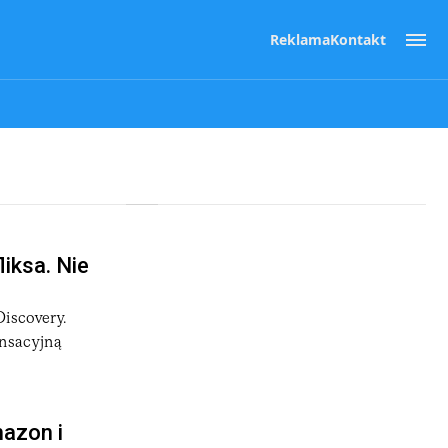
Reklama
Kontakt
iksa. Nie
iscovery.
ensacyjną
azon i