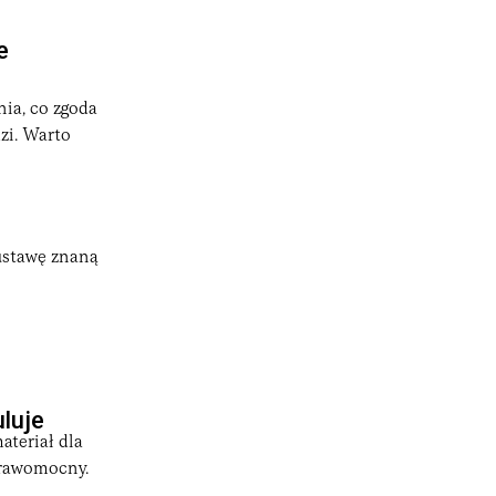
e
ia, co zgoda
zi. Warto
 ustawę znaną
luje
teriał dla
 prawomocny.