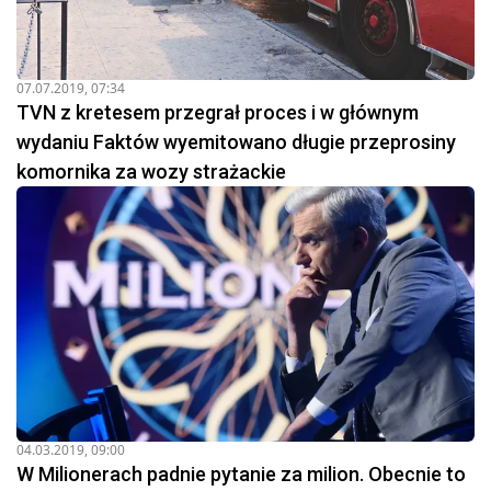
07.07.2019, 07:34
TVN z kretesem przegrał proces i w głównym
wydaniu Faktów wyemitowano długie przeprosiny
komornika za wozy strażackie
04.03.2019, 09:00
W Milionerach padnie pytanie za milion. Obecnie to