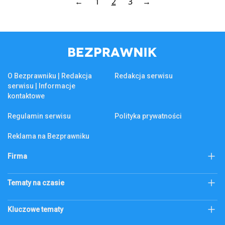
←
1
2
3
→
O Bezprawniku | Redakcja
Redakcja serwisu
serwisu | Informacje
kontaktowe
Regulamin serwisu
Polityka prywatności
Reklama na Bezprawniku
Firma
KSeF
Biznes
Tematy na czasie
Firma
Złoto
Podatek katastralny
Kluczowe tematy
Abonament RTV
bezprawnik.pl