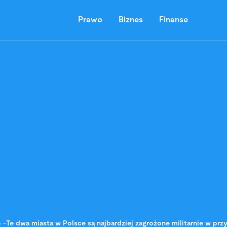
Prawo
Biznes
Finanse
o
-
Te dwa miasta w Polsce są najbardziej zagrożone militarnie w pr