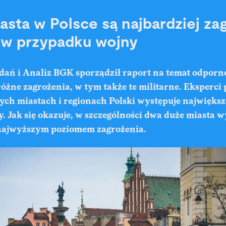
asta w Polsce są najbardziej za
e w przypadku wojny
ań i Analiz BGK sporządził raport na temat odporno
różne zagrożenia, w tym także te militarne. Eksperci 
ych miastach i regionach Polski występuje największ
 Jak się okazuje, w szczególności dwa duże miasta w
 najwyższym poziomem zagrożenia.