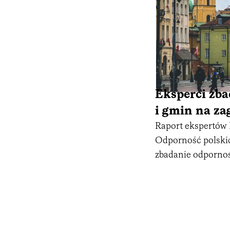
Eksperci zba
i gmin na za
Raport ekspertów
Odporność polskich
zbadanie odpornoś