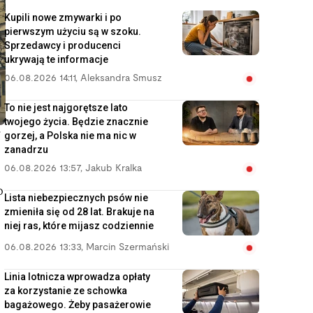
Kupili nowe zmywarki i po
pierwszym użyciu są w szoku.
Sprzedawcy i producenci
ukrywają te informacje
06.08.2026 14:11
,
Aleksandra Smusz
To nie jest najgorętsze lato
twojego życia. Będzie znacznie
t
gorzej, a Polska nie ma nic w
zanadrzu
06.08.2026 13:57
,
Jakub Kralka
o
Lista niebezpiecznych psów nie
zmieniła się od 28 lat. Brakuje na
niej ras, które mijasz codziennie
06.08.2026 13:33
,
Marcin Szermański
Linia lotnicza wprowadza opłaty
za korzystanie ze schowka
bagażowego. Żeby pasażerowie