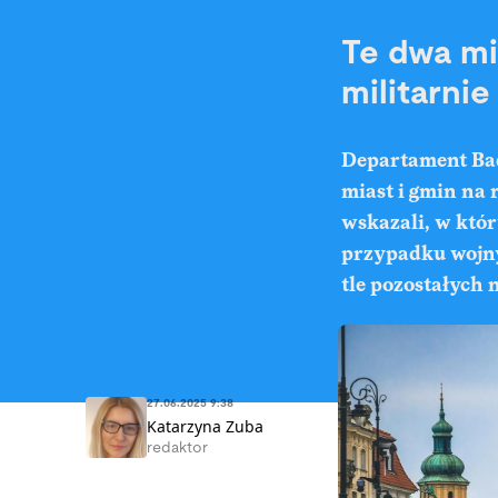
Te dwa mi
militarni
Departament Bad
miast i gmin na 
wskazali, w któr
przypadku wojny.
tle pozostałych
27.06.2025 9:38
Katarzyna Zuba
redaktor