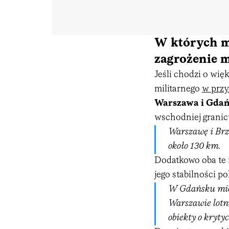
W których m
zagrożenie 
Jeśli chodzi o wi
militarnego
w prz
Warszawa i Gda
wschodniej granic
Warszawę i Brze
około 130 km.
Dodatkowo oba te 
jego stabilności po
W Gdańsku mieśc
Warszawie lotni
obiekty o kryt