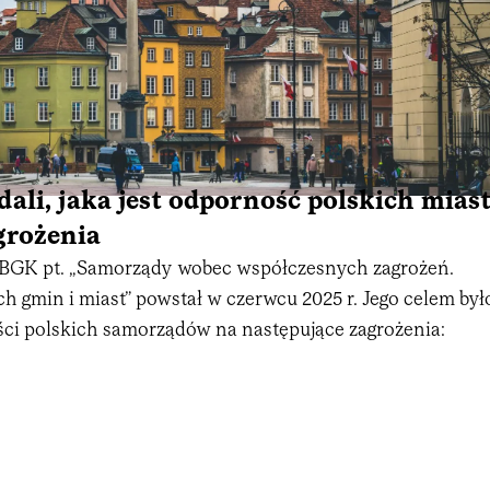
dali, jaka jest odporność polskich mias
grożenia
 BGK pt. „Samorządy wobec współczesnych zagrożeń.
 gmin i miast” powstał w czerwcu 2025 r. Jego celem był
ci polskich samorządów na następujące zagrożenia: