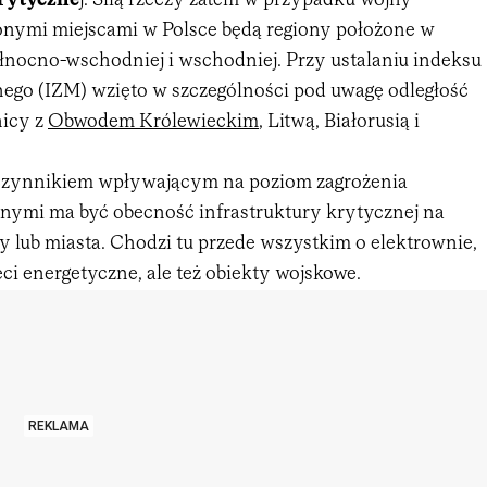
rytyczne
j. Siłą rzeczy zatem w przypadku wojny
żonymi miejscami w Polsce będą regiony położone w
ółnocno-wschodniej i wschodniej. Przy ustalaniu indeksu
rnego (IZM) wzięto w szczególności pod uwagę odległość
nicy z
Obwodem Królewieckim
, Litwą, Białorusią i
czynnikiem wpływającym na poziom zagrożenia
arnymi ma być obecność infrastruktury krytycznej na
y lub miasta. Chodzi tu przede wszystkim o elektrownie,
ieci energetyczne, ale też obiekty wojskowe.
REKLAMA