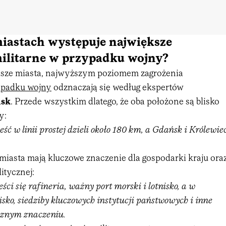
iastach występuje największe
militarne w przypadku wojny?
ększe miasta, najwyższym poziomem zagrożenia
ypadku wojny
odznaczają się według ekspertów
ńsk
. Przede wszystkim dlatego, że oba położone są blisko
y:
ść w linii prostej dzieli około 180 km, a Gdańsk i Królewie
miasta mają kluczowe znaczenie dla gospodarki kraju ora
litycznej:
i się rafineria, ważny port morski i lotnisko, a w
sko, siedziby kluczowych instytucji państwowych i inne
ycznym znaczeniu.