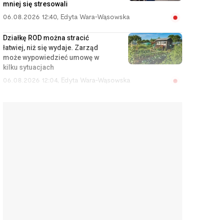
mniej się stresowali
06.08.2026 12:40
,
Edyta Wara-Wąsowska
Działkę ROD można stracić
łatwiej, niż się wydaje. Zarząd
może wypowiedzieć umowę w
kilku sytuacjach
06.08.2026 12:04
,
Edyta Wara-Wąsowska
„Zbieram na pierścionek”. Tak
uliczni muzycy zarabiają na
tanim wzruszeniu i
emocjonalnym szantażu
06.08.2026 11:02
,
Aleksandra Smusz
Nie działa ci klimatyzacja na
wakacjach lub widok z hotelu się
nie zgadza? Tyle możesz
odzyskać
06.08.2026 10:16
,
Edyta Wara-Wąsowska