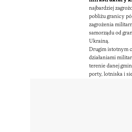
infrastruktury k
najbardziej zagro
pobliżu granicy p
zagrożenia milita
samorządu od gra
Ukrainą.
Drugim istotnym 
działaniami milit
terenie danej gmin
porty, lotniska i s