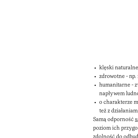
klęski naturalne
zdrowotne - np.
humanitarne - 
napływem ludnoś
o charakterze m
też z działania
Samą odporność
s
poziom ich przygo
zdolność do odbu