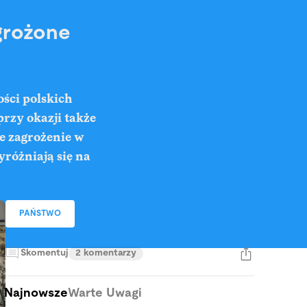
grożone
ści polskich
przy okazji także
e zagrożenie w
yróżniają się na
PAŃSTWO
Skomentuj
2 komentarzy
Najnowsze
Warte Uwagi