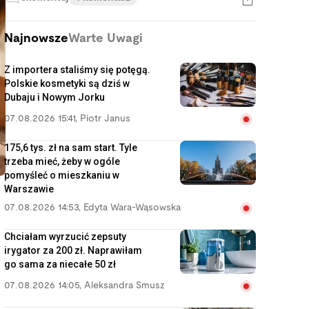
Najnowsze
Warte Uwagi
Z importera staliśmy się potęgą.
Polskie kosmetyki są dziś w
Dubaju i Nowym Jorku
07.08.2026 15:41
,
Piotr Janus
175,6 tys. zł na sam start. Tyle
trzeba mieć, żeby w ogóle
pomyśleć o mieszkaniu w
Warszawie
07.08.2026 14:53
,
Edyta Wara-Wąsowska
Chciałam wyrzucić zepsuty
irygator za 200 zł. Naprawiłam
O
go sama za niecałe 50 zł
07.08.2026 14:05
,
Aleksandra Smusz