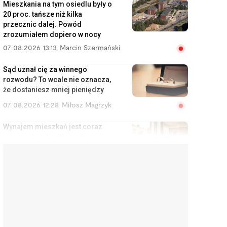
Mieszkania na tym osiedlu były o
20 proc. tańsze niż kilka
przecznic dalej. Powód
zrozumiałem dopiero w nocy
07.08.2026 13:13
,
Marcin Szermański
Sąd uznał cię za winnego
rozwodu? To wcale nie oznacza,
że dostaniesz mniej pieniędzy
07.08.2026 12:28
,
Miłosz Magrzyk
Wynajem mieszkań jest coraz
mniej opłacalny. Nowe dane nie
ucieszą inwestorów
07.08.2026 11:38
,
Edyta Wara-Wąsowska
Koniec z cwanymi trikami w
sklepach internetowych. UE
zakazuje tych praktyk
07.08.2026 10:48
,
Mateusz Krakowski