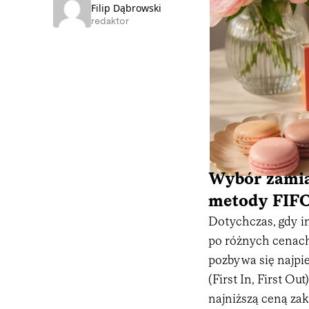
Filip Dąbrowski
redaktor
Wybór zamias
metody FIF
Dotychczas, gdy in
po różnych cenach,
pozbywa się najpi
(First In, First Ou
najniższą ceną za