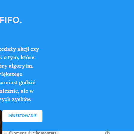
FIFO.
zedaży akcji czy
: o tym, które
óry algorytm.
większego
zamiast godzić
nicznie, ale w
owych zysków.
INWESTOWANIE
Skomentuj
1 komentarz