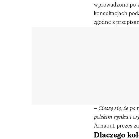
wprowadzono po w
konsultacjach poda
zgodne z przepisam
–
Cieszę się, że p
polskim rynku i wy
Arnaout, prezes za
Dlaczego kol