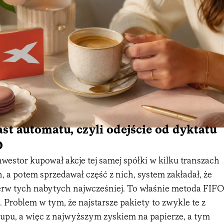
t automatu, czyli odejście od dyktatu
O
westor kupował akcje tej samej spółki w kilku transzach
 a potem sprzedawał część z nich, system zakładał, że
erw tych nabytych najwcześniej. To właśnie metoda FIF
t). Problem w tym, że najstarsze pakiety to zwykle te z
kupu, a więc z najwyższym zyskiem na papierze, a tym