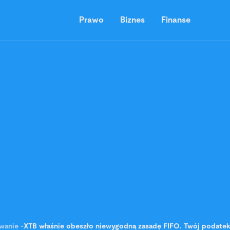
Prawo
Biznes
Finanse
wanie
-
XTB właśnie obeszło niewygodną zasadę FIFO. Twój podatek