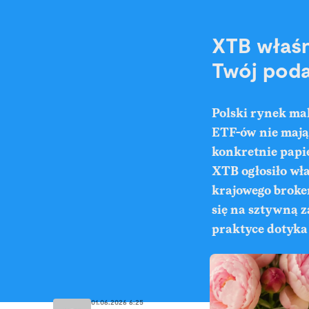
XTB właśn
Twój poda
Polski rynek mak
ETF-ów nie mają 
konkretnie papi
XTB ogłosiło wła
krajowego broke
się na sztywną z
praktyce dotyka 
01.06.2026 6:25