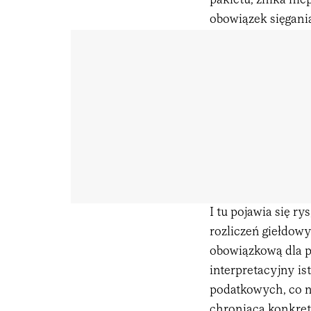
pakietu, znika niep
obowiązek sięgani
I tu pojawia się r
rozliczeń giełdow
obowiązkową dla p
interpretacyjny is
podatkowych, co n
chroniąca konkret