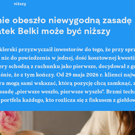
niższy
ie obeszło niewygodną zasadę 
tek Belki może być niższy
lerski przyzwyczaił inwestorów do tego, że przy spr
nic do powiedzenia w jednej, dość kosztownej kwestii
ery schodzą z rachunku jako pierwsze, decydował z g
śnie, że z tym kończy. Od 29 maja 2026 r. klienci naj
ra mogą sami wskazać, którą pozycję chcą zamknąć, 
asadę „pierwsze weszło, pierwsze wyszło". Brzmi tech
portfela każdego, kto rozlicza się z fiskusem z giełd