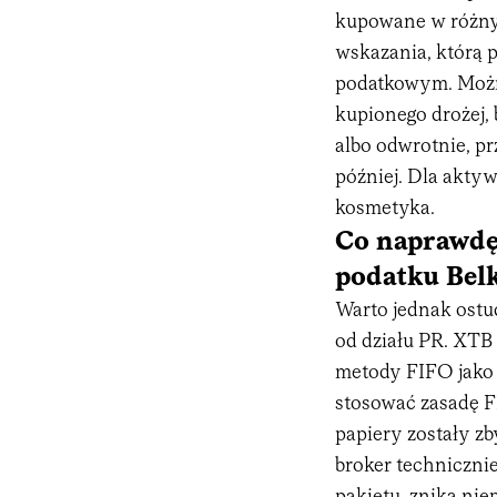
kupowane w różny
wskazania, którą p
podatkowym. Możn
kupionego drożej, 
albo odwrotnie, p
później. Dla aktyw
kosmetyka.
Co naprawdę
podatku Bel
Warto jednak ostud
od działu PR. XTB
metody FIFO jako t
stosować zasadę FI
papiery zostały zby
broker techniczni