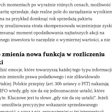
ch momentach po wyraźnie różnych cenach, możliwość
artię sprzedaje, daje realne pole do zarządzania wynikie
a na przykład domknąć rok sprzedażą pakietu
by zrealizowana strata skompensowała wcześniejsze zyski
rzesunąć moment opodatkowania najtańszych akcji na
nego inwestora to narzędzie o wymiernej wartości, a nie
 zmienia nowa funkcja w rozliczeniu
ki
zić emocje, które towarzyszą każdej tego typu informacji
 nie zmieniło prawa podatkowego i nie zlikwidowało
akiej. Polskie przepisy (art. 30b ustawy o PIT) nakazują
FO wtedy, gdy nie da się jednoznacznie ustalić, które
te. Kluczowe jest tu słowo „gdy nie da się ustalić". Jeżeli
e umożliwia precyzyjne wskazanie sprzedawanego