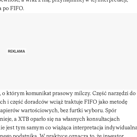
ewność, a wraz z nią, przynajmniej w tej interpretacji,
a po FIFO.
REKLAMA
ys, o którym komunikat prasowy milczy. Część narzędzi do
ych i część doradców wciąż traktuje FIFO jako metodę
apierów wartościowych, bez furtki wyboru. Spór
tnieje, a XTB oparło się na własnych konsultacjach
ie jest tym samym co wiążąca interpretacja indywidualn
nego podatnika. W praktyce oznacza to, że inwestor