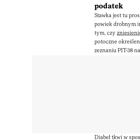
podatek
Stawka jest tu pros
powiek drobnym in
tym, czy
zniesieni
potoczne określen
zeznaniu PIT-38 n
Diabeł tkwi w sposo