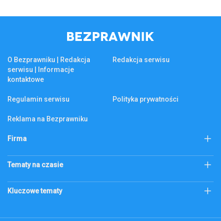
O Bezprawniku | Redakcja
Redakcja serwisu
serwisu | Informacje
kontaktowe
Regulamin serwisu
Polityka prywatności
Reklama na Bezprawniku
Firma
KSeF
Biznes
Tematy na czasie
Firma
Złoto
Podatek katastralny
Kluczowe tematy
Abonament RTV
bezprawnik.pl
Citi Handlowy
Bank Pekao
Codzienne
ecommerce