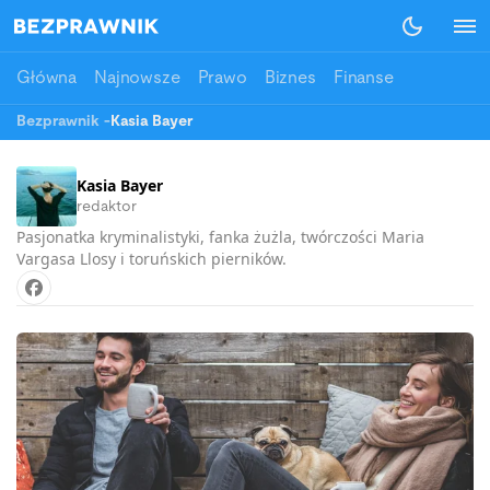
Główna
Najnowsze
Prawo
Biznes
Finanse
Bezprawnik
-
Kasia Bayer
Kasia Bayer
redaktor
Pasjonatka kryminalistyki, fanka żużla, twórczości Maria
Vargasa Llosy i toruńskich pierników.