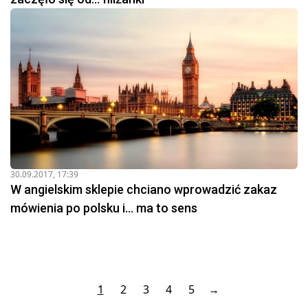
30.09.2017, 17:39
W angielskim sklepie chciano wprowadzić zakaz
mówienia po polsku i... ma to sens
1
2
3
4
5
→