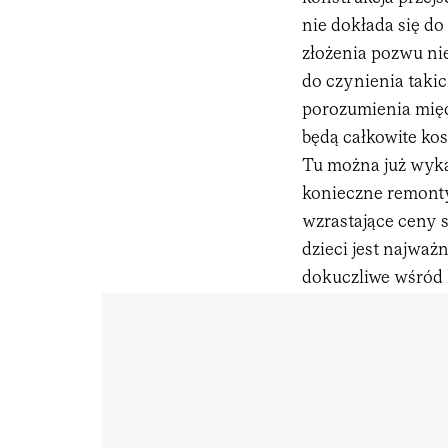
nie dokłada się d
złożenia pozwu ni
do czynienia taki
porozumienia międ
będą całkowite ko
Tu można już wykaz
konieczne remonty
wzrastające ceny 
dzieci jest najważn
dokuczliwe wśród 