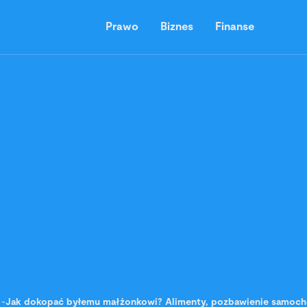
Prawo
Biznes
Finanse
-
Jak dokopać byłemu małżonkowi? Alimenty, pozbawienie samocho