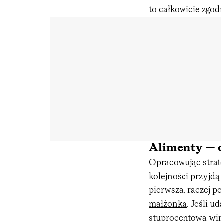
to całkowicie zgod
Alimenty — o
Opracowując strat
kolejności przyjd
pierwsza, raczej p
małżonka
. Jeśli 
stuprocentową win