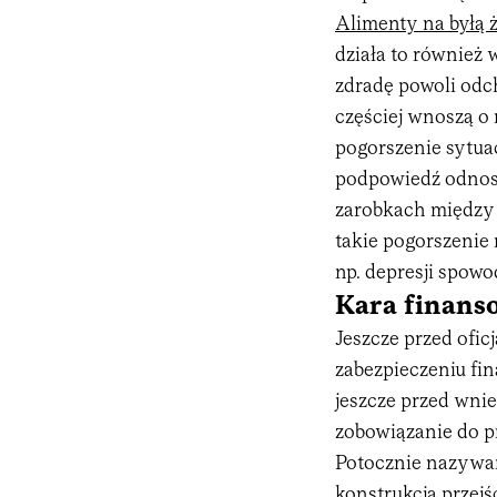
Alimenty na byłą 
działa to również
zdradę powoli odch
częściej wnoszą o
pogorszenie sytua
podpowiedź odnosz
zarobkach między 
takie pogorszenie
np. depresji spow
Kara finans
Jeszcze przed ofi
zabezpieczeniu f
jeszcze przed wni
zobowiązanie do pr
Potocznie nazywan
konstrukcja przejś