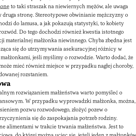
żonę
to taki straszak na niewiernych mężów, ale uwaga
 w druga stronę. Stereotypowe obwinianie mężczyzny o
odzi do lamusa, a jak pokazują statystyki, to kobiety
 rozwód. Do tego dochodzi również kwestia istotnego
cji materialnej małżonka niewinnego. Chyba zbędna jest
ąca się do utrzymywania asekuracyjnej różnicy w
małżonkami, jeśli myślimy o rozwodzie. Warto dodać, że
 może mieć również miejsce w przypadku nagłej choroby,
odowanej rozstaniem.
owa
cjalnym rozwiązaniem małżeństwa warto pomyśleć o
inansowym. W przypadku wyprowadzki małżonka, można,
esieniem pozwu rozwodowego, złożyć pozew o
zyczynienia się do zaspokajania potrzeb rodziny.
e alimentami w trakcie trwania małżeństwa. Jest to
ciowa, do której można uciec się, jeżeli jeden z małżonkó