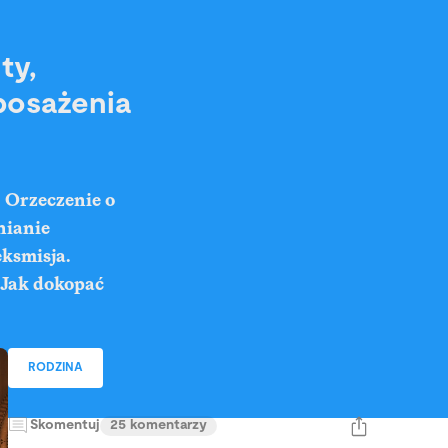
ty,
posażenia
 Orzeczenie o
nianie
ksmisja.
 Jak dokopać
RODZINA
Skomentuj
25 komentarzy