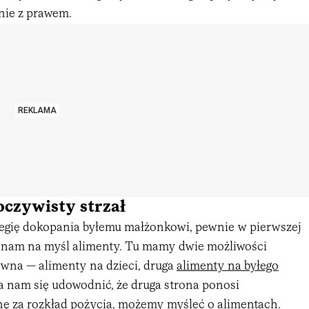
nie z prawem.
REKLAMA
czywisty strzał
egię dokopania byłemu małżonkowi, pewnie w pierwszej
ą nam na myśl alimenty. Tu mamy dwie możliwości
ewna — alimenty na dzieci, druga
alimenty na byłego
uda nam się udowodnić, że druga strona ponosi
ę za rozkład pożycia, możemy myśleć o alimentach.