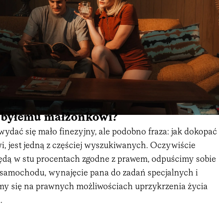
 byłemu małżonkowi?
ydać się mało finezyjny, ale podobno fraza: jak dokopać
, jest jedną z częściej wyszukiwanych. Oczywiście
ędą w stu procentach zgodne z prawem, odpuścimy sobie
 samochodu, wynajęcie pana do zadań specjalnych i
my się na prawnych możliwościach uprzykrzenia życia
.