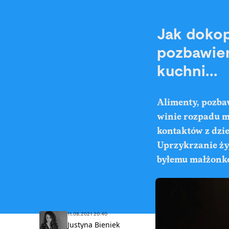
Jak dokop
pozbawien
kuchni...
Alimenty, pozba
winie rozpadu m
kontaktów z dzi
Uprzykrzanie ży
byłemu małżonk
11.08.2021 20:40
Justyna Bieniek