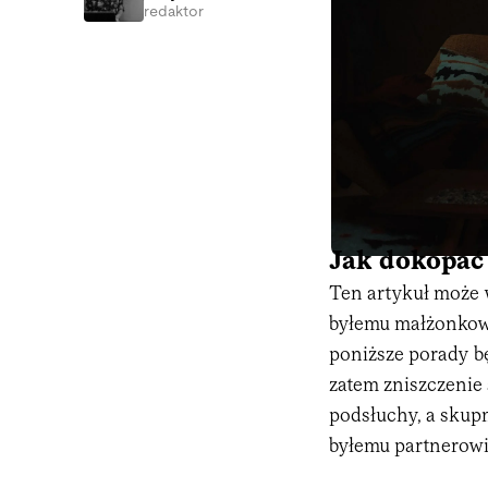
redaktor
Jak dokopać
Ten artykuł może w
byłemu małżonkowi
poniższe porady b
zatem zniszczenie
podsłuchy, a skup
byłemu partnerowi