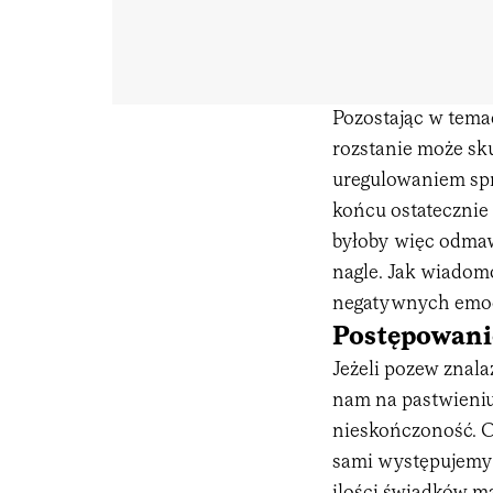
Pozostając w tema
rozstanie może sk
uregulowaniem spr
końcu ostatecznie 
byłoby więc odmaw
nagle. Jak wiadom
negatywnych emocj
Postępowani
Jeżeli pozew znalaz
nam na pastwieniu
nieskończoność. Oc
sami występujemy 