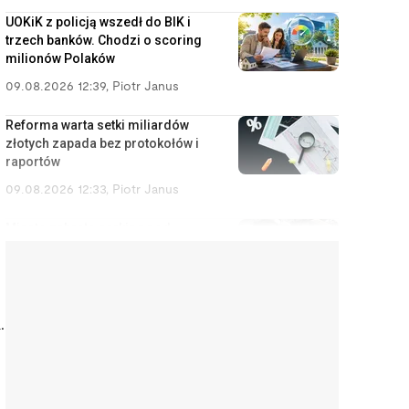
UOKiK z policją wszedł do BIK i
trzech banków. Chodzi o scoring
milionów Polaków
09.08.2026 12:39
,
Piotr Janus
Reforma warta setki miliardów
złotych zapada bez protokołów i
raportów
09.08.2026 12:33
,
Piotr Janus
Miasto zabrało parking pod
ścieżkę rowerową. Wynajmujący
umywa ręce, a najemca liczy
straty
09.08.2026 9:28
,
Miłosz Magrzyk
.
Państwo dało rodzicom lepsze
ę
obligacje, reszta może tylko
zazdrościć