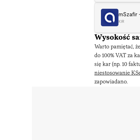
mSzafir 
KIR
Wysokość san
Warto pamiętać, że
do 100% VAT za ka
się kar (np. 10 fak
niestosowanie KS
zapowiadano.