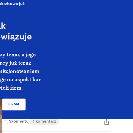
skarbowa już
ak
wiązuje
y temu, a jego
rcy już teraz
funkcjonowaniem
gę na aspekt kar
ieli firm.
FIRMA
Skomentuj
1 komentarz