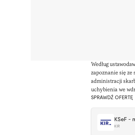
Według ustawodawc
zapoznanie się ze
administracji skar
uchybienia we wdr
SPRAWDŹ OFERTĘ
KIR