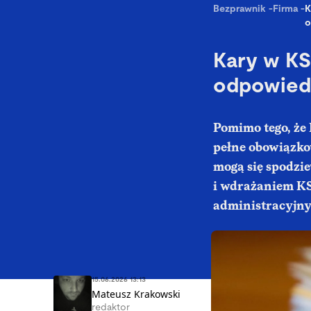
Bezprawnik
-
Firma
-
K
o
Kary w KS
odpowiedz
Pomimo tego, że 
pełne obowiązkow
mogą się spodzi
i wdrażaniem KS
administracyjnyc
15.06.2026 13:13
Mateusz Krakowski
redaktor