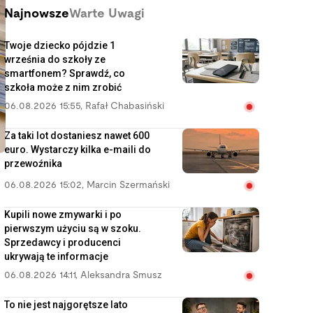
Najnowsze
Warte Uwagi
Twoje dziecko pójdzie 1
września do szkoły ze
smartfonem? Sprawdź, co
szkoła może z nim zrobić
06.08.2026 15:55
,
Rafał Chabasiński
Za taki lot dostaniesz nawet 600
euro. Wystarczy kilka e-maili do
przewoźnika
06.08.2026 15:02
,
Marcin Szermański
Kupili nowe zmywarki i po
pierwszym użyciu są w szoku.
Sprzedawcy i producenci
ukrywają te informacje
06.08.2026 14:11
,
Aleksandra Smusz
To nie jest najgorętsze lato