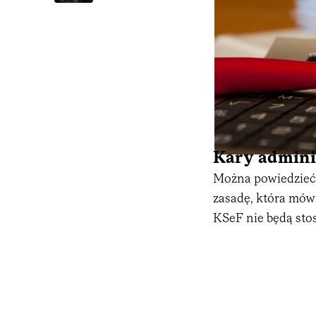
Kary admini
Można powiedzieć,
zasadę, która mów
KSeF nie będą sto