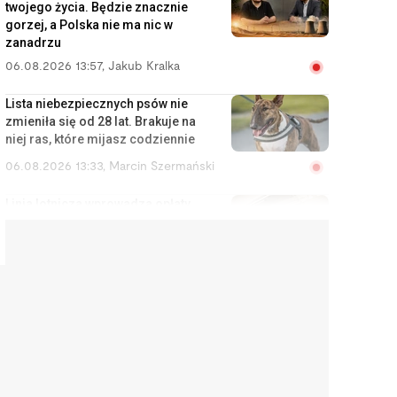
twojego życia. Będzie znacznie
gorzej, a Polska nie ma nic w
zanadrzu
06.08.2026 13:57
,
Jakub Kralka
Lista niebezpiecznych psów nie
zmieniła się od 28 lat. Brakuje na
niej ras, które mijasz codziennie
06.08.2026 13:33
,
Marcin Szermański
Linia lotnicza wprowadza opłaty
za korzystanie ze schowka
bagażowego. Żeby pasażerowie
mniej się stresowali
06.08.2026 12:40
,
Edyta Wara-Wąsowska
Działkę ROD można stracić
łatwiej, niż się wydaje. Zarząd
może wypowiedzieć umowę w
kilku sytuacjach
06.08.2026 12:04
,
Edyta Wara-Wąsowska