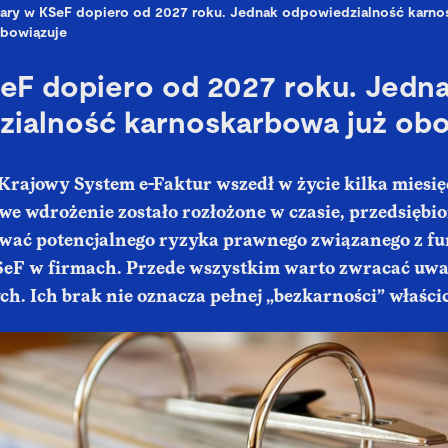
ary w KSeF dopiero od 2027 roku. Jednak odpowiedzialność karno
bowiązuje
eF dopiero od 2027 roku. Jedn
ialność karnoskarbowa już obo
Krajowy System e-Faktur wszedł w życie kilka miesięc
e wdrożenie zostało rozłożone w czasie, przedsiębio
ewać potencjalnego ryzyka prawnego związanego z 
eF w firmach. Przede wszystkim warto zwracać uwa
h. Ich brak nie oznacza pełnej „bezkarności” właścic