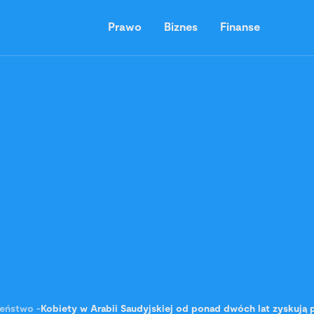
Prawo
Biznes
Finanse
zeństwo
-
Kobiety w Arabii Saudyjskiej od ponad dwóch lat zyskują