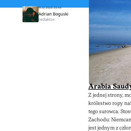
11.12.2020 20:44
Adrian Boguski
redaktor
Arabia Saud
Z jednej strony, mo
królestwo ropy naf
tego surowca. Sto
Zachodu: Niemcami
jest jednym z czł