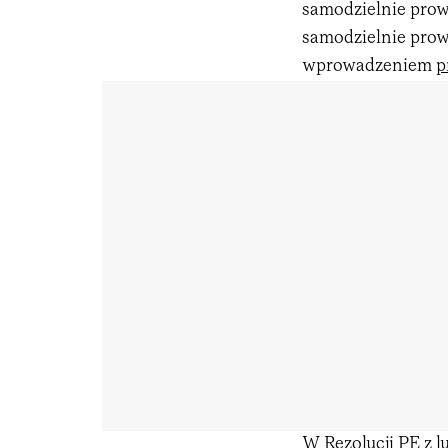
samodzielnie prow
samodzielnie prowa
wprowadzeniem
p
W Rezolucji PE z lu