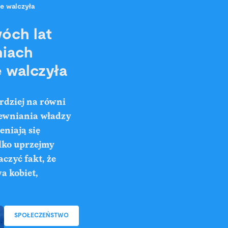
ie walczyła
óch lat
niach
e walczyła
rdziej na równi
pewniania władzy
eniają się
ylko uprzejmy
czyć fakt, że
a kobiet,
SPOŁECZEŃSTWO