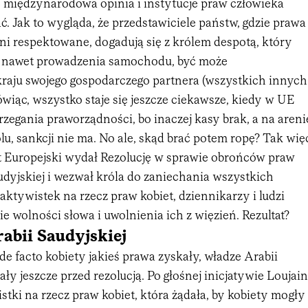
 międzynarodowa opinia i instytucje praw człowieka
. Jak to wygląda, że przedstawiciele państw, gdzie prawa
ni respektowane, dogadują się z królem despotą, który
e nawet prowadzenia samochodu, być może
raju swojego gospodarczego partnera (wszystkich innych
iąc, wszystko staje się jeszcze ciekawsze, kiedy w UE
zegania praworządności, bo inaczej kasy brak, a na areni
ólu, sankcji nie ma. No ale, skąd brać potem ropę? Tak wię
 Europejski wydał Rezolucję w sprawie obrońców praw
udyjskiej i wezwał króla do zaniechania wszystkich
ktywistek na rzecz praw kobiet, dziennikarzy i ludzi
ie wolności słowa i uwolnienia ich z więzień. Rezultat?
abii Saudyjskiej
de facto kobiety jakieś prawa zyskały, władze Arabii
ły jeszcze przed rezolucją. Po głośnej inicjatywie Loujain
istki na rzecz praw kobiet, która żądała, by kobiety mogły