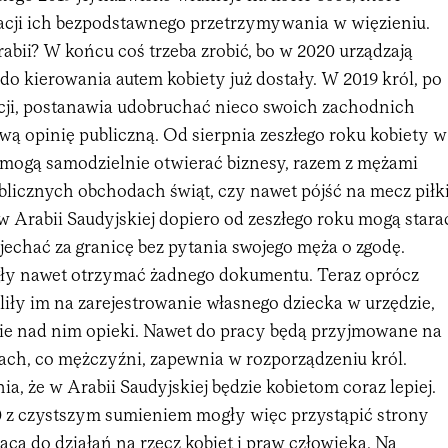
racji ich bezpodstawnego przetrzymywania w więzieniu.
abii? W końcu coś trzeba zrobić, bo w 2020 urządzają
do kierowania autem kobiety już dostały. W 2019 król, po
cji, postanawia udobruchać nieco swoich zachodnich
wą opinię publiczną. Od sierpnia zeszłego roku kobiety w
j mogą samodzielnie otwierać biznesy, razem z mężami
blicznych obchodach świąt, czy nawet pójść na mecz piłk
 w Arabii Saudyjskiej dopiero od zeszłego roku mogą stara
yjechać za granicę bez pytania swojego męża o zgodę.
ły nawet otrzymać żadnego dokumentu. Teraz oprócz
iły im na zarejestrowanie własnego dziecka w urzędzie,
e nad nim opieki. Nawet do pracy będą przyjmowane na
ch, co mężczyźni, zapewnia w rozporządzeniu król.
ia, że w Arabii Saudyjskiej będzie kobietom coraz lepiej.
 z czystszym sumieniem mogły więc przystąpić strony
a do działań na rzecz kobiet i praw człowieka. Na