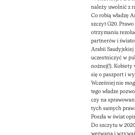
należy uwolnić z 
Co robią władzę Ar
szczyt G20. Prawo 
otrzymaniu rezolu
partnerów i świato
Arabii Saudyjskie
uczestniczyć w pu
nożnej(!). Kobiety
się o paszport i w
Wcześniej nie mog
tego władze pozwol
czy na sprawowani
tych samych prawa
Poszła w świat opin
Do szczytu w 2020
wezwana i wzywając