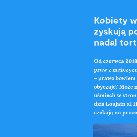
Kobiety w
zyskują p
nadal tort
Od czerwca 2018 
praw z mężczyzn
– prawo bowiem r
obyczaje? Może n
uśmiech w stron
dziś Loujain al 
czekają na proc