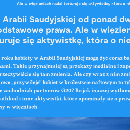
Ale w więzieniach nadal torturuje się aktywistkę, która o n
 Arabii Saudyjskiej od ponad dw
odstawowe prawa. Ale w więzie
uruje się aktywistkę, która o ni
roku kobiety w Arabii Saudyjskiej mogą żyć coraz ba
ami. Takie przynajmniej są przekazy medialne i za
zeczywiście się tam zmienia. Ale czy wraz z nim zmi
owe „przywileje” kobiet w królestwie naftowym to t
ę zachodnich partnerów G20? Bo jak inaczej wytłuma
Hathloul i inne aktywistki, które upominały się o praw
esy w więźniach.