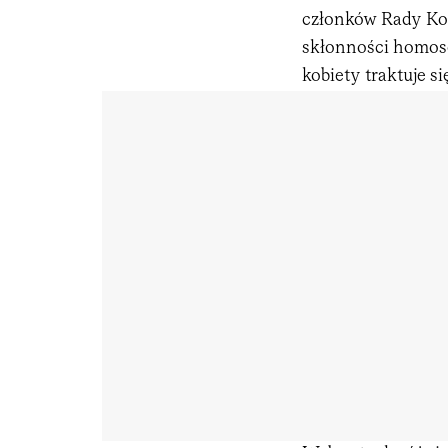
członków Rady Kon
skłonności homos
kobiety traktuje si