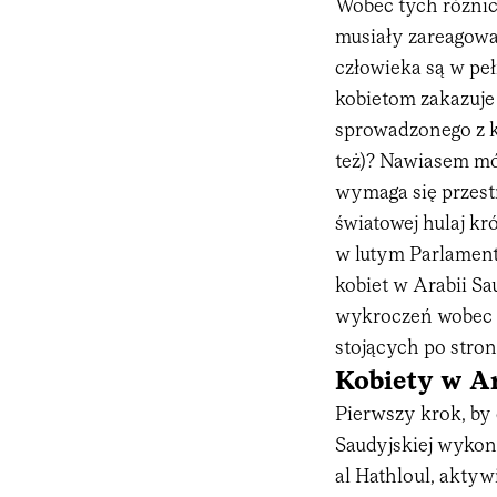
Wobec tych różnic
musiały zareagować
człowieka są w peł
kobietom zakazuj
sprowadzonego z k
też)? Nawiasem mów
wymaga się przestr
światowej hulaj kr
w lutym Parlament
kobiet w Arabii Sa
wykroczeń wobec a
stojących po stron
Kobiety w Ar
Pierwszy krok, by 
Saudyjskiej wykona
al Hathloul, aktyw