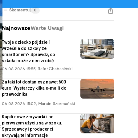
Skomentuj
0
Najnowsze
Warte Uwagi
Twoje dziecko pójdzie 1
września do szkoły ze
smartfonem? Sprawdź, co
szkoła może z nim zrobić
06.08.2026 15:55
,
Rafał Chabasiński
Za taki lot dostaniesz nawet 600
euro. Wystarczy kilka e-maili do
przewoźnika
06.08.2026 15:02
,
Marcin Szermański
Kupili nowe zmywarki i po
pierwszym użyciu są w szoku.
e
Sprzedawcy i producenci
ukrywają te informacje