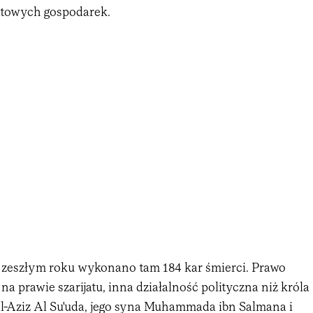
atowych gospodarek.
 w zeszłym roku wykonano tam 184 kar śmierci. Prawo
na prawie szarijatu, inna działalność polityczna niż króla
l-Aziz Al Su'uda, jego syna Muhammada ibn Salmana i