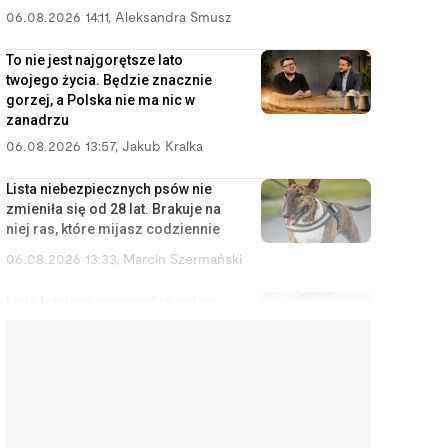
06.08.2026 14:11
,
Aleksandra Smusz
To nie jest najgorętsze lato
twojego życia. Będzie znacznie
gorzej, a Polska nie ma nic w
zanadrzu
06.08.2026 13:57
,
Jakub Kralka
Lista niebezpiecznych psów nie
zmieniła się od 28 lat. Brakuje na
niej ras, które mijasz codziennie
06.08.2026 13:33
,
Marcin Szermański
Linia lotnicza wprowadza opłaty
za korzystanie ze schowka
bagażowego. Żeby pasażerowie
mniej się stresowali
06.08.2026 12:40
,
Edyta Wara-Wąsowska
Działkę ROD można stracić