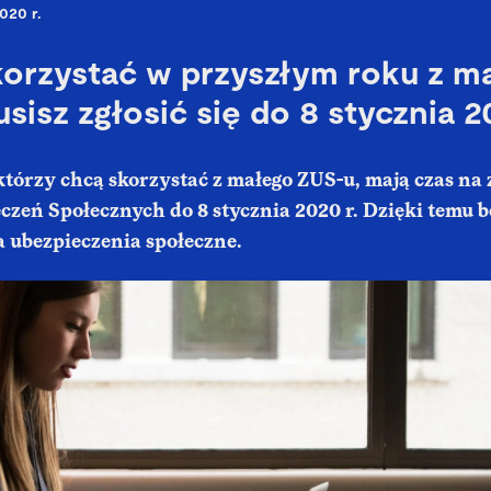
020 r.
orzystać w przyszłym roku z m
isz zgłosić się do 8 stycznia 2
którzy chcą skorzystać z małego ZUS-u, mają czas na z
zeń Społecznych do 8 stycznia 2020 r. Dzięki temu b
a ubezpieczenia społeczne.