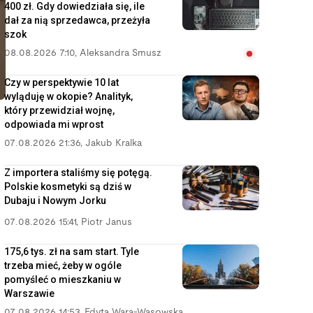
400 zł. Gdy dowiedziała się, ile
dał za nią sprzedawca, przeżyła
szok
08.08.2026 7:10
,
Aleksandra Smusz
Czy w perspektywie 10 lat
wyląduję w okopie? Analityk,
który przewidział wojnę,
odpowiada mi wprost
07.08.2026 21:36
,
Jakub Kralka
Z importera staliśmy się potęgą.
Polskie kosmetyki są dziś w
Dubaju i Nowym Jorku
a
07.08.2026 15:41
,
Piotr Janus
175,6 tys. zł na sam start. Tyle
trzeba mieć, żeby w ogóle
pomyśleć o mieszkaniu w
Warszawie
07.08.2026 14:53
,
Edyta Wara-Wąsowska