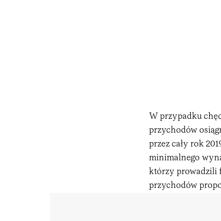
W przypadku chęci 
przychodów osiągn
przez cały rok 201
minimalnego wynagr
którzy prowadzili 
przychodów propor