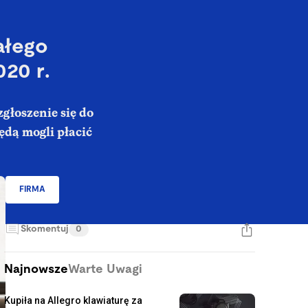
ałego
020 r.
głoszenie się do
ędą mogli płacić
FIRMA
Skomentuj
0
Najnowsze
Warte Uwagi
Kupiła na Allegro klawiaturę za