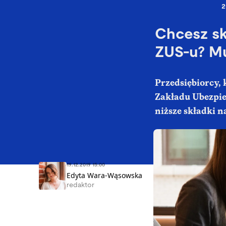
2
Chcesz sk
ZUS-u? Mus
Przedsiębiorcy, 
Zakładu Ubezpiec
niższe składki n
19.12.2019 15:00
Edyta Wara-Wąsowska
redaktor