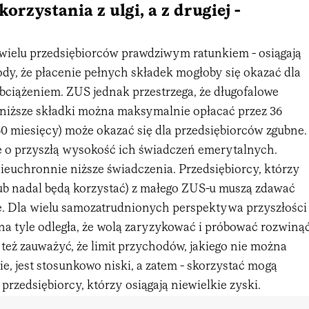
orzystania z ulgi, a z drugiej -
 wielu przedsiębiorców prawdziwym ratunkiem - osiągają
dy, że płacenie pełnych składek mogłoby się okazać dla
bciążeniem. ZUS jednak przestrzega, że długofalowe
 (niższe składki można maksymalnie opłacać przez 36
0 miesięcy) może okazać się dla przedsiębiorców zgubne.
 o przyszłą wysokość ich świadczeń emerytalnych.
nieuchronnie niższe świadczenia. Przedsiębiorcy, którzy
lub nadal będą korzystać) z małego ZUS-u muszą zdawać
wę. Dla wielu samozatrudnionych perspektywa przyszłości
na tyle odległa, że wolą zaryzykować i próbować rozwiną
 też zauważyć, że limit przychodów, jakiego nie można
e, jest stosunkowo niski, a zatem - skorzystać mogą
 przedsiębiorcy, którzy osiągają niewielkie zyski.