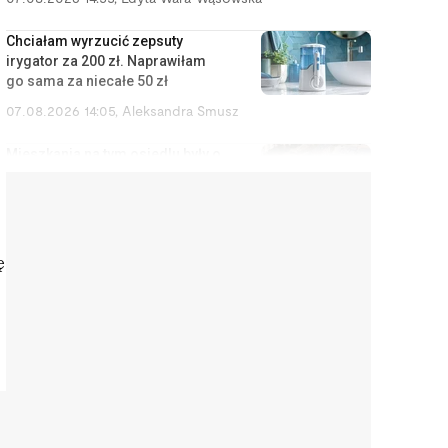
Chciałam wyrzucić zepsuty
irygator za 200 zł. Naprawiłam
go sama za niecałe 50 zł
07.08.2026 14:05
,
Aleksandra Smusz
Mieszkania na tym osiedlu były o
20 proc. tańsze niż kilka
przecznic dalej. Powód
zrozumiałem dopiero w nocy
07.08.2026 13:13
,
Marcin Szermański
ę
Sąd uznał cię za winnego
rozwodu? To wcale nie oznacza,
że dostaniesz mniej pieniędzy
07.08.2026 12:28
,
Miłosz Magrzyk
Wynajem mieszkań jest coraz
mniej opłacalny. Nowe dane nie
ucieszą inwestorów