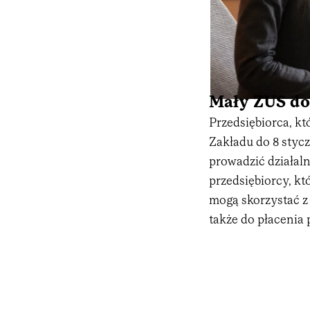
Mały ZUS do 
Przedsiębiorca, kt
Zakładu do 8 styc
prowadzić działaln
przedsiębiorcy, kt
mogą skorzystać z 
także do płacenia