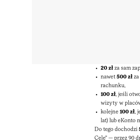
20 zł
za sam zap
nawet
500 zł
za
rachunku,
100 zł
, jeśli ot
wizyty w placów
kolejne
100 zł
, 
lat) lub eKonto m
Do tego dochodzi
Cele" — przez 90 dn