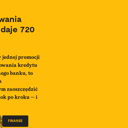
wania
 daje 720
w jednej promocji
sowania kredytu
nego banku, to
a
tym zaoszczędzić
krok po kroku — i
FINANSE