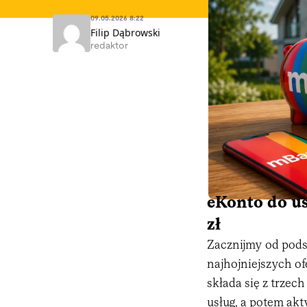
09.05.2026 8:22
Filip Dąbrowski
redaktor
eKonto do us
zł
Zacznijmy od pod
najhojniejszych of
składa się z trzec
usług, a potem ak