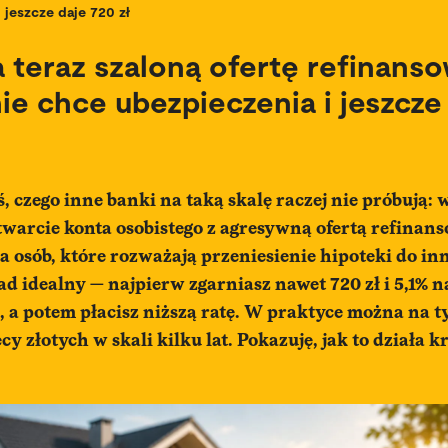
jeszcze daje 720 zł
teraz szaloną ofertę refinanso
nie chce ubezpieczenia i jeszcze
, czego inne banki na taką skalę raczej nie próbują: 
twarcie konta osobistego z agresywną ofertą refinan
a osób, które rozważają przeniesienie hipoteki do in
ad idealny — najpierw zgarniasz nawet 720 zł i 5,1% n
 a potem płacisz niższą ratę. W praktyce można na 
cy złotych w skali kilku lat. Pokazuję, jak to działa 
.