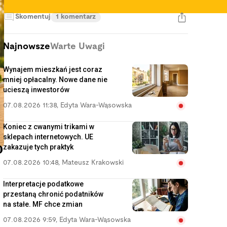
Skomentuj
1 komentarz
Najnowsze
Warte Uwagi
Wynajem mieszkań jest coraz
mniej opłacalny. Nowe dane nie
ucieszą inwestorów
07.08.2026 11:38
,
Edyta Wara-Wąsowska
Koniec z cwanymi trikami w
sklepach internetowych. UE
zakazuje tych praktyk
0
07.08.2026 10:48
,
Mateusz Krakowski
Interpretacje podatkowe
przestaną chronić podatników
na stałe. MF chce zmian
07.08.2026 9:59
,
Edyta Wara-Wąsowska