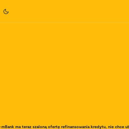
-
mBank ma teraz szaloną ofertę refinansowania kredytu, nie chce u