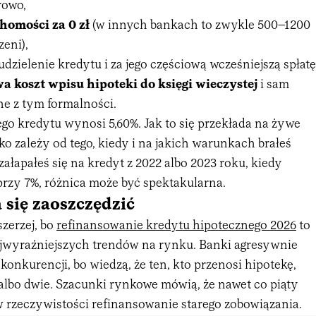
rowo,
homości za 0 zł
(w innych bankach to zwykle 500–1200
zeni),
udzielenie kredytu i za jego częściową wcześniejszą spłatę
koszt wpisu hipoteki do księgi wieczystej
i sam
ne z tym formalności.
 kredytu wynosi 5,60%. Jak to się przekłada na żywe
o zależy od tego, kiedy i na jakich warunkach brałeś
 załapałeś się na kredyt z 2022 albo 2023 roku, kiedy
zy 7%, różnica może być spektakularna.
a się zaoszczędzić
zerzej, bo
refinansowanie kredytu hipotecznego 2026
to
ajwyraźniejszych trendów na rynku. Banki agresywnie
 konkurencji, bo wiedzą, że ten, kto przenosi hipotekę,
 albo dwie. Szacunki rynkowe mówią, że nawet co piąty
w rzeczywistości refinansowanie starego zobowiązania.