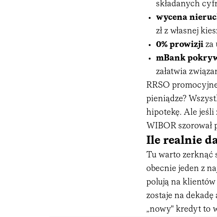
składanych cyf
wycena nieruc
zł z własnej kies
0% prowizji
za 
mBank pokrywa 
załatwia związa
RRSO promocyjnego
pieniądze? Wszystk
hipotekę. Ale jeśli
WIBOR szorował pr
Ile realnie d
Tu warto zerknąć s
obecnie jeden z n
polują na klientów
zostaje na dekadę
„nowy" kredyt to 