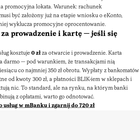
na promocyjna lokata. Warunek: rachunek
usi być założony już na etapie wniosku o eKonto,
niej wyklucza promocyjne oprocentowanie.
za prowadzenie i kartę — jeśli się
ług kosztuje
0 zł
za otwarcie i prowadzenie. Karta
 za darmo — pod warunkiem, że transakcjami nią
esiącu co najmniej 350 zł obrotu. Wypłaty z bankomatów
tne od kwoty 300 zł, a płatności BLIK-iem w sklepach i
ztują nic. To standard, ale na rynku, na którym banki
binują z opłatami, warto go odnotować.
 usług w mBanku i zgarnij do 720 zł