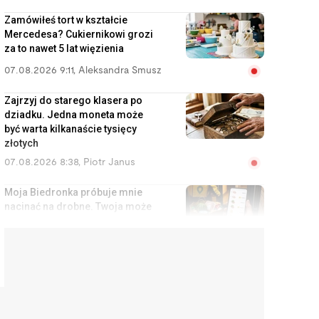
Zamówiłeś tort w kształcie
Mercedesa? Cukiernikowi grozi
za to nawet 5 lat więzienia
07.08.2026 9:11
,
Aleksandra Smusz
Zajrzyj do starego klasera po
dziadku. Jedna moneta może
być warta kilkanaście tysięcy
złotych
07.08.2026 8:38
,
Piotr Janus
Moja Biedronka próbuje mnie
nacinać na drobne. Twoja może
robić to samo
07.08.2026 7:39
,
Mariusz Lewandowski
Poprosił brata o pilnowanie
mieszkania. Wystawił je na OLX
za 1000 zł, a lokator miał spać w
kuchni