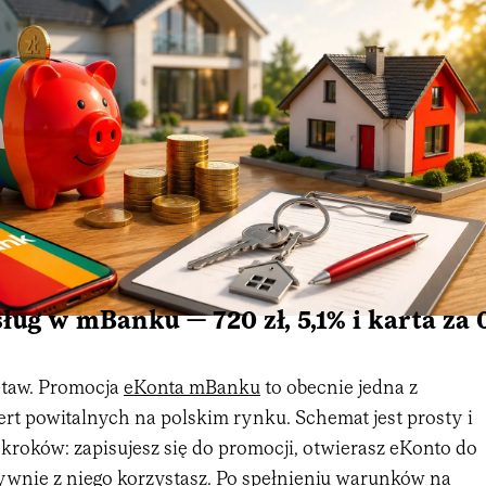
ług w mBanku — 720 zł, 5,1% i karta za 
staw. Promocja
eKonta mBanku
to obecnie jedna z
ert powitalnych na polskim rynku. Schemat jest prosty i
h kroków: zapisujesz się do promocji, otwierasz eKonto do
tywnie z niego korzystasz. Po spełnieniu warunków na