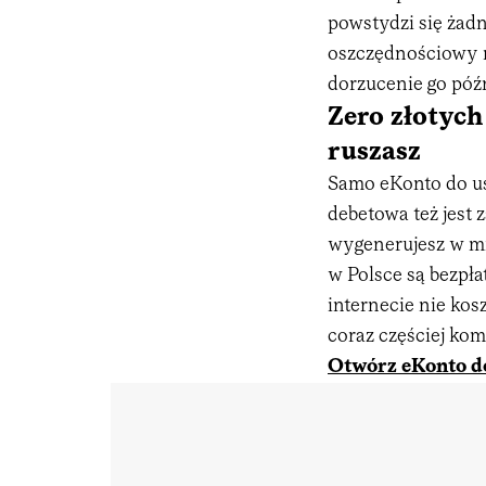
powstydzi się żad
oszczędnościowy m
dorzucenie go póź
Zero złotych 
ruszasz
Samo eKonto do us
debetowa też jest
wygenerujesz w mi
w Polsce są bezpła
internecie nie kos
coraz częściej kom
Otwórz eKonto do