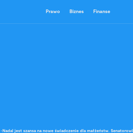
Prawo
Biznes
Finanse
-
Nadal jest szansa na nowe świadczenie dla małżeństw. Senatorowi