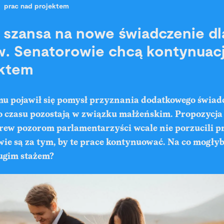
prac nad projektem
t szansa na nowe świadczenie dl
. Senatorowie chcą kontynuacj
ektem
emu pojawił się pomysł przyznania dodatkowego świa
o czasu pozostają w związku małżeńskim. Propozycja 
brew pozorom parlamentarzyści wcale nie porzucili p
wie są za tym, by te prace kontynuować. Na co mogłyb
ugim stażem?