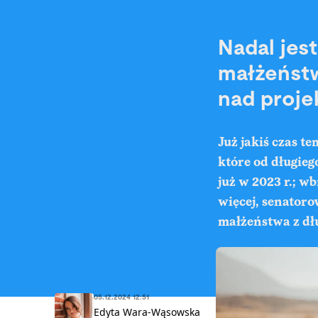
Nadal jes
małżeństw
nad proj
Już jakiś czas t
które od długieg
już w 2023 r.; w
więcej, senatoro
małżeństwa z dł
05.12.2024 12:51
Edyta Wara-Wąsowska