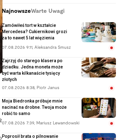
Najnowsze
Warte Uwagi
Zamówiłeś tort w kształcie
Mercedesa? Cukiernikowi grozi
za to nawet 5 lat więzienia
07.08.2026 9:11
,
Aleksandra Smusz
Zajrzyj do starego klasera po
dziadku. Jedna moneta może
być warta kilkanaście tysięcy
złotych
07.08.2026 8:38
,
Piotr Janus
Moja Biedronka próbuje mnie
nacinać na drobne. Twoja może
robić to samo
ż
07.08.2026 7:39
,
Mariusz Lewandowski
k
Poprosił brata o pilnowanie
o