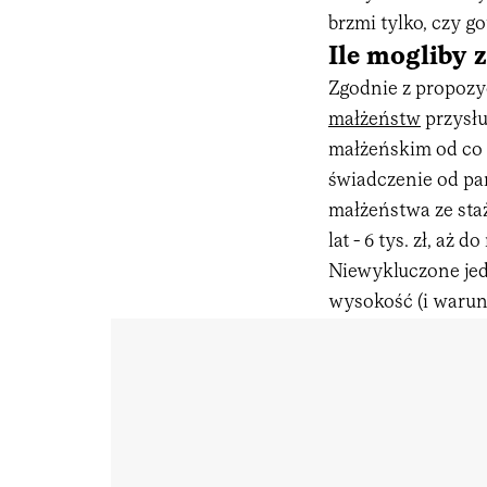
brzmi tylko, czy g
Ile mogliby
Zgodnie z propozyc
małżeństw
przysłu
małżeńskim od co 
świadczenie od pa
małżeństwa ze staż
lat - 6 tys. zł, aż
Niewykluczone jedn
wysokość (i warun