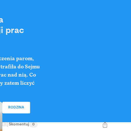
a
i prac
dczenia parom,
trafiła do Sejmu
rac nad nią. Co
y zatem liczyć
RODZINA
Skomentuj
0