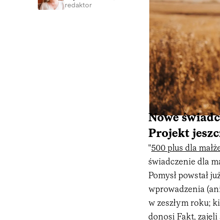
redaktor
Nowe świadc
Projekt jesz
"
500 plus dla małż
świadczenie dla m
Pomysł powstał już
wprowadzenia (ani 
w zeszłym roku; k
donosi Fakt, zajęl