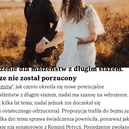
zenie dla małżeństw z długim stażem.
cze nie został porzucony
eństw
", jak często określa się nowe potencjalne
ałżeństw z długim stażem, nadal ma szansę na wdrożenie.
 kilka lat temu; nadal jednak nie doczekał się
ostatecznego odrzucenia). Propozycja trafiła do Sejmu ju
ilka dni temu sprawa świadczenia powróciła, ponieważ ja
i się nią senatorowie z Komisji Petycji. Posiedzenie zwołan