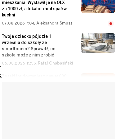
mieszkania. Wystawił je na OLX
za 1000 zł, a lokator miał spać w
kuchni
07.08.2026 7:04
,
Aleksandra Smusz
Twoje dziecko pójdzie 1
września do szkoły ze
smartfonem? Sprawdź, co
szkoła może z nim zrobić
06.08.2026 15:55
,
Rafał Chabasiński
w
,
Za taki lot dostaniesz nawet 600
euro. Wystarczy kilka e-maili do
przewoźnika
06.08.2026 15:02
,
Marcin Szermański
Kupili nowe zmywarki i po
pierwszym użyciu są w szoku.
Sprzedawcy i producenci
ukrywają te informacje
06.08.2026 14:11
,
Aleksandra Smusz