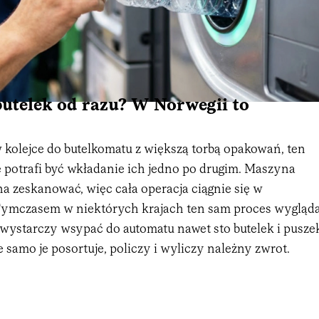
utelek od razu? W Norwegii to
w kolejce do butelkomatu z większą torbą opakowań, ten
ce potrafi być wkładanie ich jedno po drugim. Maszyna
a zeskanować, więc cała operacja ciągnie się w
Tymczasem w niektórych krajach ten sam proces wygląd
 wystarczy wsypać do automatu nawet sto butelek i pusze
e samo je posortuje, policzy i wyliczy należny zwrot.