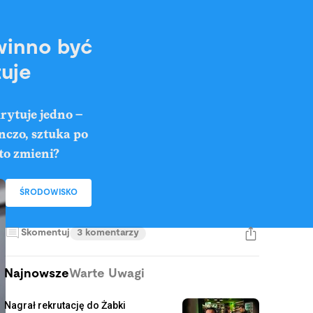
winno być
uje
rytuje jedno –
nczo, sztuka po
to zmieni?
ŚRODOWISKO
Skomentuj
3 komentarzy
Najnowsze
Warte Uwagi
Nagrał rekrutację do Żabki