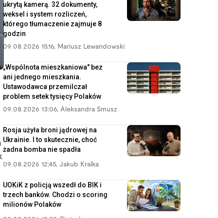
ukrytą kamerą. 32 dokumenty,
weksel i system rozliczeń,
którego tłumaczenie zajmuje 8
godzin
09.08.2026 15:16
,
Mariusz Lewandowski
„Wspólnota mieszkaniowa" bez
ani jednego mieszkania.
Ustawodawca przemilczał
problem setek tysięcy Polaków
09.08.2026 13:06
,
Aleksandra Smusz
Rosja użyła broni jądrowej na
Ukrainie. I to skutecznie, choć
a
żadna bomba nie spadła
k
09.08.2026 12:45
,
Jakub Kralka
UOKiK z policją wszedł do BIK i
trzech banków. Chodzi o scoring
milionów Polaków