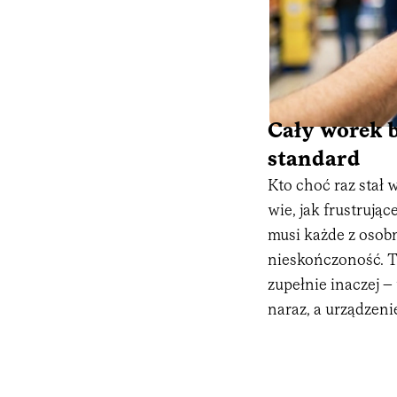
Cały worek b
standard
Kto choć raz stał 
wie, jak frustrują
musi każde z osobn
nieskończoność. 
zupełnie inaczej –
naraz, a urządzeni