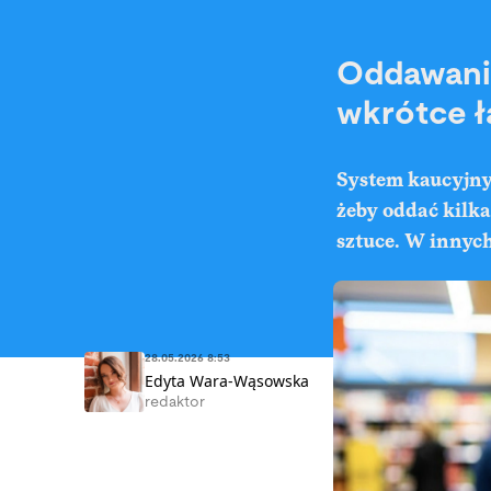
Oddawani
wkrótce ł
System kaucyjny 
żeby oddać kilka
sztuce. W innych
28.05.2026 8:53
Edyta Wara-Wąsowska
redaktor