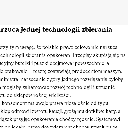
rzuca jednej technologii zbierania
rzy tym uwagę, że polskie prawo celowo nie narzuca
technologii zbierania opakowań. Przepisy skupiają się na
cyjny butelki
i puszki obejmował powszechnie, a
e brakowało – resztę zostawiają producentom maszyn.
ministra, narzucanie z góry jednego rozwiązania byłoby
ra mogłaby zahamować rozwój technologii i utrudnić
tu do sklepów różnej wielkości.
e konsument ma swoje prawa niezależnie od typu
sklep odmówił zwrotu kaucji
, grożą mu dotkliwe kary, a
iązek przyjąć opakowania choćby ręcznie. Systemowi
eko do ideału, czego dowodem jest choćby
rewolucja w