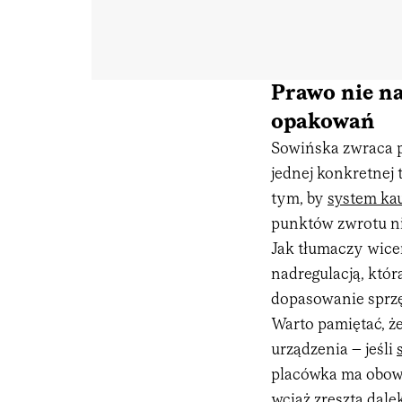
Prawo nie na
opakowań
Sowińska zwraca p
jednej konkretnej 
tym, by
system kau
punktów zwrotu ni
Jak tłumaczy wice
nadregulacją, któ
dopasowanie sprzę
Warto pamiętać, ż
urządzenia – jeśli
placówka ma obow
wciąż zresztą dal