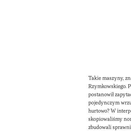
Takie maszyny, zn
Rzymkowskiego. Po
postanowił zapytać
pojedynczym wrzu
hurtowo? W interpe
skopiowaliśmy nor
zbudowali sprawni