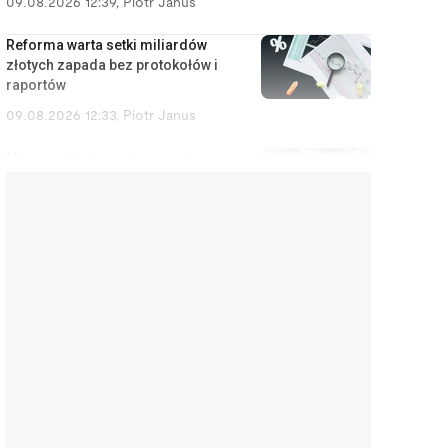
09.08.2026 12:39
,
Piotr Janus
Reforma warta setki miliardów
złotych zapada bez protokołów i
raportów
09.08.2026 12:33
,
Piotr Janus
Miasto zabrało parking pod
ścieżkę rowerową. Wynajmujący
umywa ręce, a najemca liczy
straty
09.08.2026 9:28
,
Miłosz Magrzyk
Państwo dało rodzicom lepsze
y
obligacje, reszta może tylko
zazdrościć
09.08.2026 8:33
,
Rafał Chabasiński
Kupujesz zestaw na Vinted za 35
zł, a jedna rzecz jest warta 60 zł.
Oto jak wyłapywać takie perełki