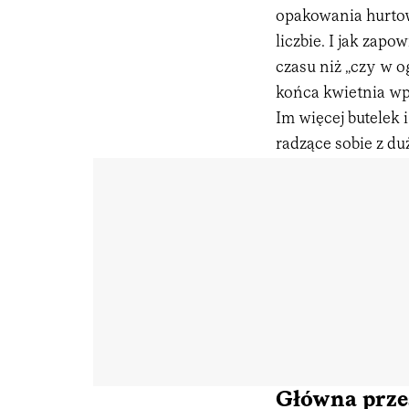
opakowania hurtowo
liczbie. I jak zap
czasu niż „czy w o
końca kwietnia wp
Im więcej butelek
radzące sobie z 
Główna prze