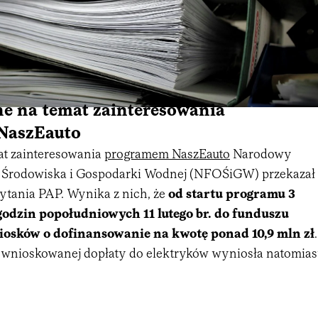
ne na temat zainteresowania
NaszEauto
at zainteresowania
programem NaszEauto
Narodowy
Środowiska i Gospodarki Wodnej (NFOŚiGW) przekazał
ytania PAP. Wynika z nich, że
od startu programu 3
 godzin popołudniowych 11 lutego br. do funduszu
osków o dofinansowanie na kwotę ponad 10,9 mln zł
.
wnioskowanej dopłaty do elektryków wyniosła natomias