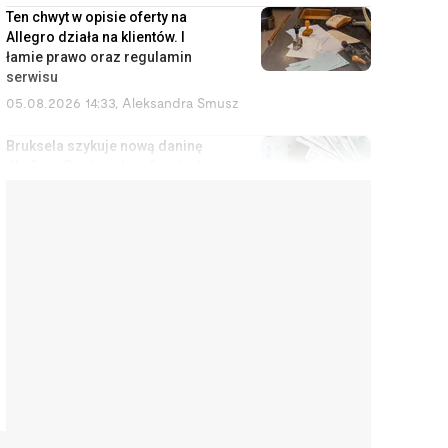
Ten chwyt w opisie oferty na
Allegro działa na klientów. I
łamie prawo oraz regulamin
serwisu
05.08.2026 14:33
,
Aleksandra Smusz
Bruksela szykuje nową daninę
dla firm. Rachunek trafi jednak
do konsumentów
05.08.2026 13:47
,
Piotr Janus
Stuknął w samochód wart 2,5
mln zł. Bez OC ta kolizja kończy
się kredytem do końca życia
05.08.2026 12:51
,
Marcin Szermański
Zarabiasz za dużo na
komunalne i za mało na kredyt?
Rusza program dla ciebie
05.08.2026 12:07
,
Edyta Wara-Wąsowska