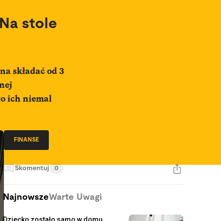
 Na stole
na składać od 3
nej
o ich niemal
FINANSE
Skomentuj
0
Najnowsze
Warte Uwagi
Dziecko zostało samo w domu.