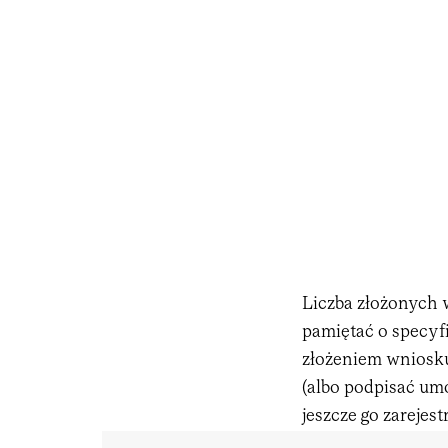
Liczba złożonych w
pamiętać o specy
złożeniem wniosku
(albo podpisać um
jeszcze go zarejes