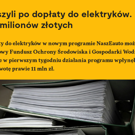
szyli po dopłaty do elektryków.
1 milionów złotych
ty do elektryków w nowym programie NaszEauto moż
dowy Fundusz Ochrony Środowiska i Gospodarki Wod
e w pierwszym tygodniu działania programu wpłynęł
wotę prawie 11 mln zł.