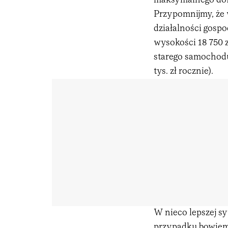
maksymalnego dof
Przypomnijmy, że 
działalności gosp
wysokości 18 750 
starego samochodu,
tys. zł rocznie).
W nieco lepszej sy
przypadku bowiem 