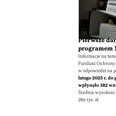
Pierwsze da
programem 
Informacje na tem
Fundusz Ochrony 
w odpowiedzi na p
lutego 2025 r. do
wpłynęło 382 wni
Średnia wysokość 
28,6 tys. zł.