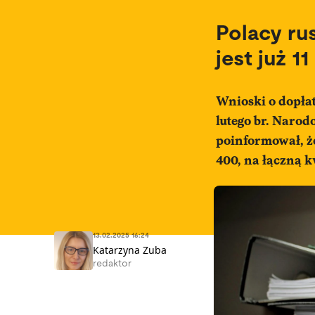
Polacy ru
jest już 1
Wnioski o dopła
lutego br. Naro
poinformował, ż
400, na łączną k
13.02.2025 16:24
Katarzyna Zuba
redaktor