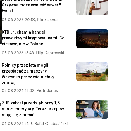
Grzywna może wynieść nawet 5
tys. zł
05.08.2026 20:59
,
Piotr Janus
XTB uruchamia handel
prawdziwymi kryptowalutami. Co
ciekawe, nie w Polsce
05.08.2026 16:48
,
Filip Dąbrowski
Rolnicy przez lata mogli
przepłacać za maszyny.
Wszystko przez wieloletnią
zmowę
05.08.2026 16:02
,
Piotr Janus
ZUS zabrał przedsiębiorcy 1,5
t
mln zł emerytury. Teraz przepisy
mają się zmienić
05.08.2026 15:18
,
Rafał Chabasiński