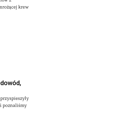
lmów z
mrożącej krew
a dowód,
przyspieszyły
iś poznaliśmy