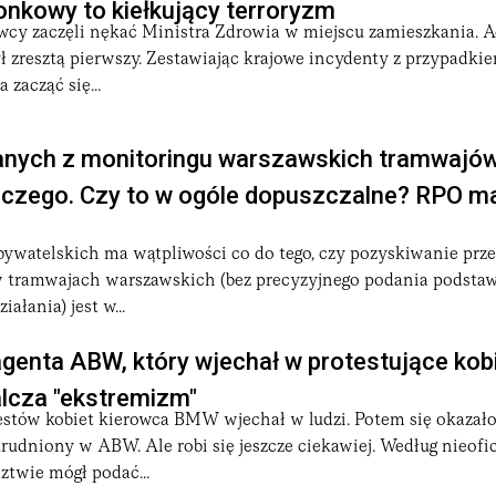
nkowy to kiełkujący terroryzm
cy zaczęli nękać Ministra Zdrowia w miejscu zamieszkania. 
ył zresztą pierwszy. Zestawiając krajowe incydenty z przypadkie
zacząć się...
nych z monitoringu warszawskich tramwajów 
aczego. Czy to w ogóle dopuszczalne? RPO m
ywatelskich ma wątpliwości co do tego, czy pozyskiwanie pr
 tramwajach warszawskich (bez precyzyjnego podania podstawy
iałania) jest w...
genta ABW, który wjechał w protestujące kob
lcza "ekstremizm"
estów kobiet kierowca BMW wjechał w ludzi. Potem się okazało,
rudniony w ABW. Ale robi się jeszcze ciekawiej. Według nieofi
dztwie mógł podać...