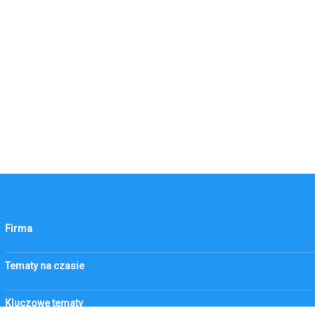
Firma
KSeF
Tematy na czasie
Firma
Złoto
Kluczowe tematy