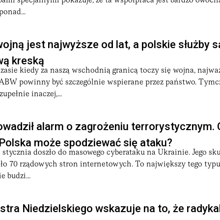
bami specjalnymi pokazuje, że ta współpraca jest bardzo owocna
ponad...
ojną jest najwyższe od lat, a polskie służby s
wą kreską
czasie kiedy za naszą wschodnią granicą toczy się wojna, najwa
 ABW powinny być szczególnie wspierane przez państwo. Tym
upełnie inaczej,...
wadził alarm o zagrożeniu terrorystycznym. 
 Polska może spodziewać się ataku?
 stycznia doszło do masowego cyberataku na Ukrainie. Jego sk
ło 70 rządowych stron internetowych. To największy tego typu
e budzi...
stra Niedzielskiego wskazuje na to, że radyka