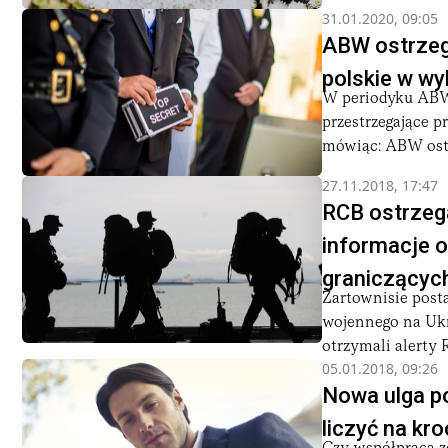
31.01.2020, 09:05
ABW ostrzega
polskie w wy
W periodyku ABW,
przestrzegające 
mówiąc: ABW ostr
27.11.2018, 17:47
RCB ostrzega
informacje 
graniczących
Żartownisie post
wojennego na Ukr
otrzymali alerty 
05.01.2018, 09:26
Nowa ulga p
liczyć na kr