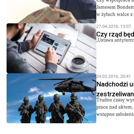
Czy współpraca ze
Jamesem Bondem, 
w żyłach walce z 
27.04.2016, 13:07
Czy rząd będ
„Ustawa antyterro
24.03.2016, 20:41
Nadchodzi us
zestrzeliwan
Trudne czasy wy
prace nad aktem, 
wstępne założenia