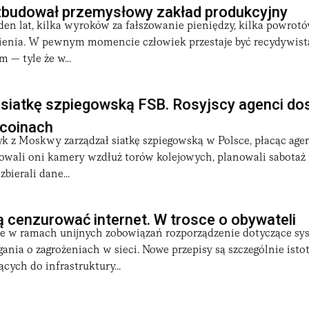
budował przemysłowy zakład produkcyjny
den lat, kilka wyroków za fałszowanie pieniędzy, kilka powro
zienia. W pewnym momencie człowiek przestaje być recydywistą
 — tyle że w...
siatkę szpiegowską FSB. Rosyjscy agenci do
tcoinach
yk z Moskwy zarządzał siatkę szpiegowską w Polsce, płacąc ag
owali oni kamery wzdłuż torów kolejowych, planowali sabotaż 
zbierali dane...
ą cenzurować internet. W trosce o obywateli
e w ramach unijnych zobowiązań rozporządzenie dotyczące sy
ania o zagrożeniach w sieci. Nowe przepisy są szczególnie isto
ych do infrastruktury...