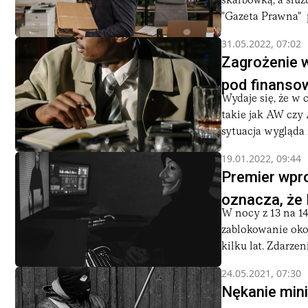
skarbówką, a służ
"Gazeta Prawna" 
31.05.2022, 07:02
Zagrożenie w
pod finanso
Wydaje się, że w 
takie jak AW czy
sytuacja wygląda z
19.01.2022, 09:44
Premier wpro
oznacza, że
W nocy z 13 na 14
zablokowanie oko
kilku lat. Zdarzeni
24.05.2021, 07:30
Nękanie mini