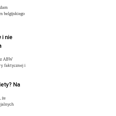
Adam
m belgijskiego
i nie
a
zez ABW
 faktycznej i
iety? Na
 że
cjalnych