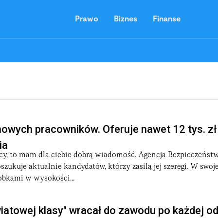
Prawo
Biznes
Finanse
wych pracowników. Oferuje nawet 12 tys. zł 
ia
acy, to mam dla ciebie dobrą wiadomość. Agencja Bezpieczeńst
ukuje aktualnie kandydatów, którzy zasilą jej szeregi. W swoj
obkami w wysokości...
iatowej klasy" wracał do zawodu po każdej od