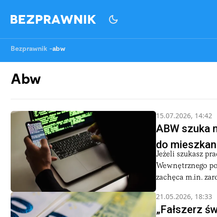
Bezprawnik
-
abw
Abw
15.07.2026, 14:42
ABW szuka no
do mieszkan
Jeżeli szukasz pr
Wewnętrznego posz
zachęca m.in. zar
21.05.2026, 18:33
„Fałszerz św