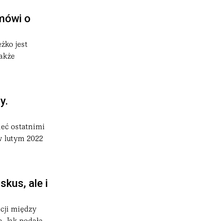
 mówi o
żko jest
akże
y.
ieć ostatnimi
w lutym 2022
kus, ale i
cji między