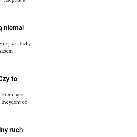
. Jak podała
ą niemal
żniejsze służby
czasem
Czy to
utkiem było
 incydent od
lny ruch