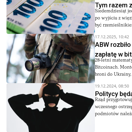
Tym razem z
Siedemdziesiąt je
po wyjściu z wię
być rzemieślnikiem
17.12.2025, 10:42
ABW rozbiło 
zapłatę w bi
28-letni matemat
Bitcoinach. Mont
broni do Ukrainy, 
19.12.2024, 08:50
Politycy będ
Rząd przygotowuj
wczesnego ostrzeg
podmiotów należąc