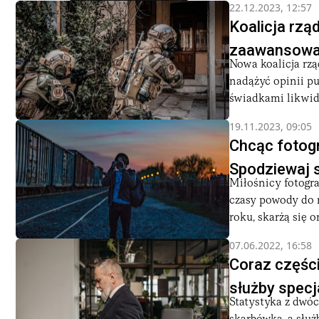
22.12.2023, 12:57
Koalicja rzą
zaawansowan
Nowa koalicja rz
nadążyć opinii p
świadkami likwida
19.11.2023, 09:05
Chcąc fotog
Spodziewaj s
Miłośnicy fotogr
czasy powody do 
roku, skarżą się on
07.06.2022, 16:58
Coraz części
służby specj
Statystyka z dwó