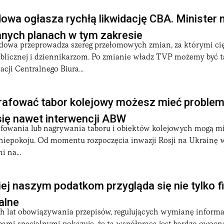
dowa ogłasza rychłą likwidację CBA. Minister
ych planach w tym zakresie
ądowa przeprowadza szereg przełomowych zmian, za którymi cię
ublicznej i dziennikarzom. Po zmianie władz TVP możemy być t
cji Centralnego Biura...
rafować tabor kolejowy możesz mieć problem
ię nawet interwencji ABW
afowania lub nagrywania taboru i obiektów kolejowych mogą m
niepokoju. Od momentu rozpoczęcia inwazji Rosji na Ukrainę 
i na...
ej naszym podatkom przygląda się nie tylko fis
alne
ch lat obowiązywania przepisów, regulujących wymianę informa