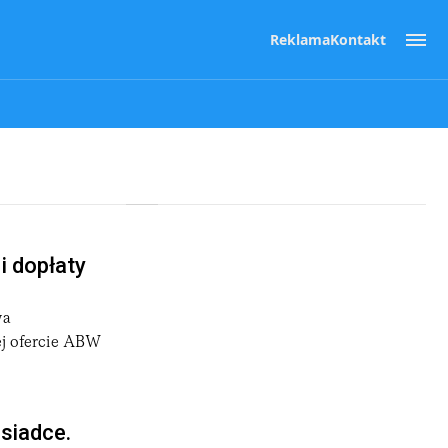
Reklama
Kontakt
i dopłaty
wa
ej ofercie ABW
siadce.