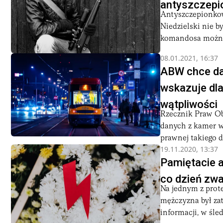
antyszczepio
Antyszczepionkow
Niedzielski nie b
komandosa można 
08.01.2021, 16:37
ABW chce da
wskazuje dl
wątpliwości
Rzecznik Praw Ob
danych z kamer w
prawnej takiego dz
19.11.2020, 13:37
Pamiętacie a
co dzień zwa
Na jednym z prot
mężczyzna był zat
informacji, w śle