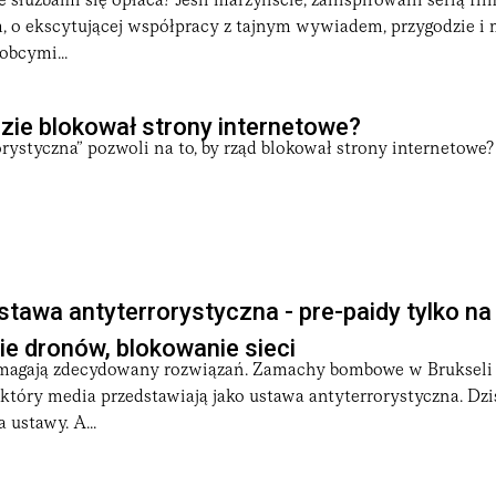
 służbami się opłaca? Jeśli marzyliście, zainspirowani serią fi
o ekscytującej współpracy z tajnym wywiadem, przygodzie i 
obcymi...
zie blokował strony internetowe?
rystyczna” pozwoli na to, by rząd blokował strony internetowe?
tawa antyterrorystyczna - pre-paidy tylko n
ie dronów, blokowanie sieci
magają zdecydowany rozwiązań. Zamachy bombowe w Brukseli 
który media przedstawiają jako ustawa antyterrorystyczna. Dz
 ustawy. A...