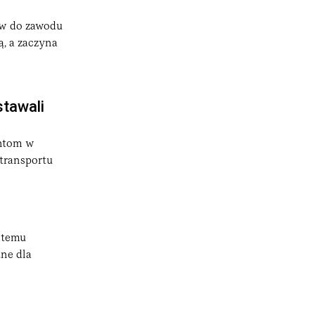
tów do zawodu
, a zaczyna
stawali
entom w
transportu
stemu
tne dla