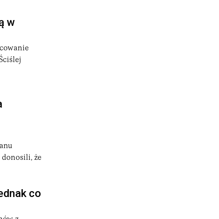
ą w
acowanie
ciślej
a
tanu
donosili, że
ednak co