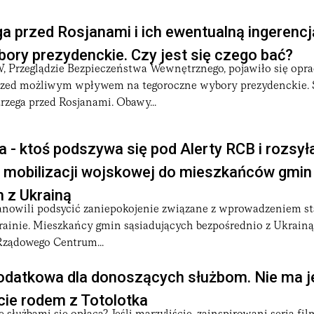
 przed Rosjanami i ich ewentualną ingerencj
bory prezydenckie. Czy jest się czego bać?
 Przeglądzie Bezpieczeństwa Wewnętrznego, pojawiło się opr
przed możliwym wpływem na tegoroczne wybory prezydenckie. Ś
zega przed Rosjanami. Obawy...
 - ktoś podszywa się pod Alerty RCB i rozsył
o mobilizacji wojskowej do mieszkańców gmin
 z Ukrainą
anowili podsycić zaniepokojenie związane z wprowadzeniem s
ainie. Mieszkańcy gmin sąsiadujących bezpośrednio z Ukrainą 
Rządowego Centrum...
odatkowa dla donoszących służbom. Nie ma j
ocie rodem z Totolotka