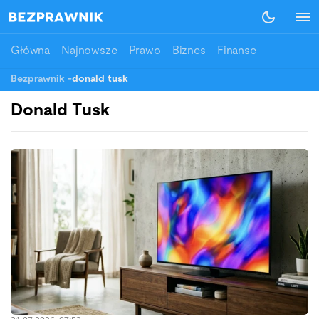
Główna
Najnowsze
Prawo
Biznes
Finanse
Bezprawnik
-
donald tusk
Donald Tusk