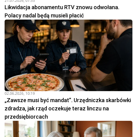
21.07.2026, 07:53
Likwidacja abonamentu RTV znowu odwołana.
Polacy nadal będą musieli płacić
02.06.2026, 10:19
„Zawsze musi być mandat”. Urzędniczka skarbówki
zdradza, jak rząd oczekuje teraz linczu na
przedsiębiorcach