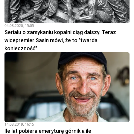
04.08.2020, 15:05
Serialu o zamykaniu kopalni ciąg dalszy. Teraz
wicepremier Sasin mówi, że to "twarda
konieczność"
14.03.2019, 16:15
Ile lat pobiera emeryturę górnik a ile