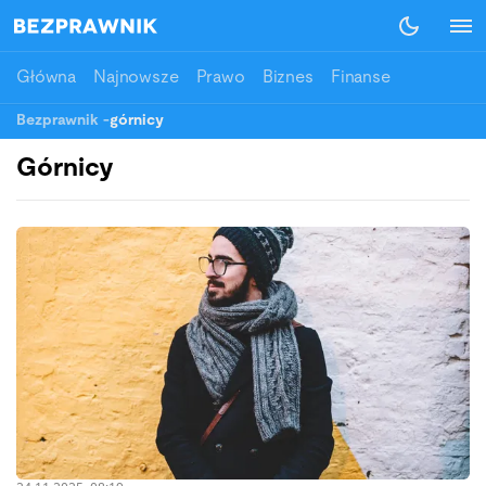
Główna
Najnowsze
Prawo
Biznes
Finanse
Bezprawnik
-
górnicy
Górnicy