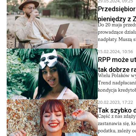
29.05.2024, 09:25
Przedsiębior
pieniędzy z 
Do 20 maja przeds
prowadzące działa
nadpłaty. Muszą si
15.02.2024, 10:56
RPP może ut
tak dobrze r
Wielu Polaków wy
Trend nadpłacania
kondycja kredytobi
20.02.2023, 17:22
Tak szybko d
Część z nas zdąży
zastanawia się, k
podatku, zależy od