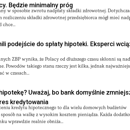
cy. Będzie minimalny próg
any w sposobie zwrotu nadpłaty składki zdrowotnej. Dotychcza
m rozliczeniu składki zdrowotnej przedsiębiorca mógł mieć nadp
 chce...
ili podejście do spłaty hipoteki. Eksperci wcią
nych ZBP wynika, że Polacy od dłuższego czasu skłonni są na
e. Powodów takiego stanu rzeczy jest kilka, jednak najważniejs
ć w czasach...
ipotekę? Uważaj, bo bank domyślnie zmniejsz
kres kredytowania
ceniu kredytu hipotecznego to dla wielu domowych budżetów
y sposób na walkę z wysokim kosztem pieniądza. Każda dodatk
ku wprawdzie realnie obniża...