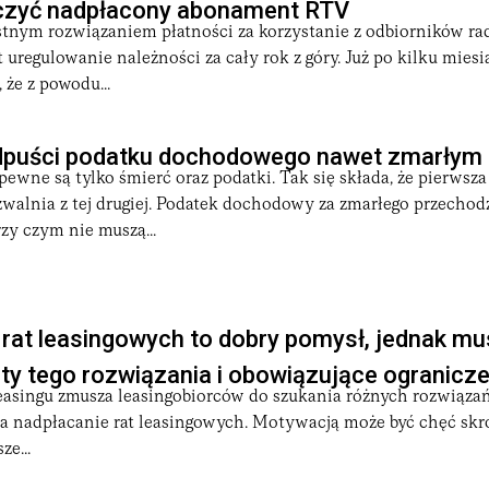
liczyć nadpłacony abonament RTV
ystnym rozwiązaniem płatności za korzystanie z odbiorników ra
t uregulowanie należności za cały rok z góry. Już po kilku mie
 że z powodu...
odpuści podatku dochodowego nawet zmarłym
ewne są tylko śmierć oraz podatki. Tak się składa, że pierwsza
zwalnia z tej drugiej. Podatek dochodowy za zmarłego przechod
zy czym nie muszą...
rat leasingowych to dobry pomysł, jednak m
y tego rozwiązania i obowiązujące ogranicze
easingu zmusza leasingobiorców do szukania różnych rozwiązań
 na nadpłacanie rat leasingowych. Motywacją może być chęć sk
ze...