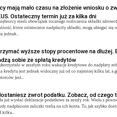
cy mają mało czasu na złożenie wniosku o zw
ZUS. Ostateczny termin już za kilka dni
iębiorcy mieli obowiązek rocznego rozliczenia składki zdrowo
lność, które ostatecznie nadpłaciły składki, mogą ubiegać się 
ę jednak...
rzymać wyższe stopy procentowe na dłużej. B
adzą sobie ze spłatą kredytów
korzystało w zeszłym roku wakacje kredytowe do nadpłaty zo
 kredytu jest jednak widoczny już od co najmniej kilku lat, a 
orców jest...
ostaniesz zwrot podatku. Zobacz, od czego t
ła już wysłać deklaracje podatkowe za zeszły rok. Wielu z pewn
iedy nadpłacone zaliczki trafią na ich konta. To, jak szybko dos
 kilku...