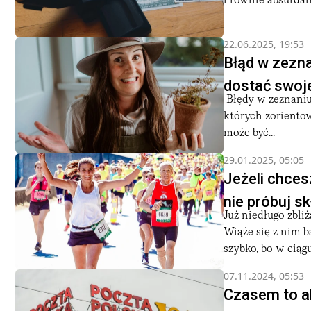
i równie absurdal
22.06.2025, 19:53
Błąd w zezna
dostać swoj
Błędy w zeznaniu 
których zorientow
może być...
29.01.2025, 05:05
Jeżeli chce
nie próbuj s
Już niedługo zbli
Wiąże się z nim 
szybko, bo w ciąg
07.11.2024, 05:53
Czasem to ab