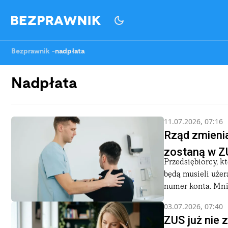
Bezprawnik
-
nadpłata
Nadpłata
11.07.2026, 07:16
Rząd zmienia
zostaną w Z
Przedsiębiorcy, k
będą musieli użer
numer konta. Mnie
03.07.2026, 07:40
ZUS już nie 