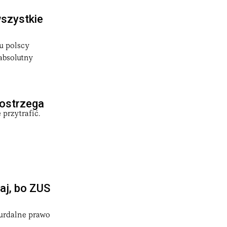
wszystkie
u polscy
 absolutny
 ostrzega
 przytrafić.
żaj, bo ZUS
urdalne prawo