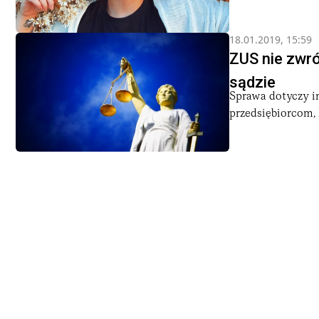
18.01.2019, 15:59
ZUS nie zwró
sądzie
Sprawa dotyczy i
przedsiębiorcom,