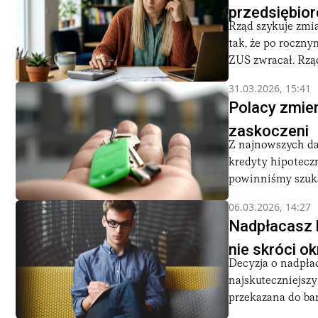
przedsiębior
Rząd szykuje zmi
tak, że po roczny
ZUS zwracał. Rząd
31.03.2026, 15:41
Polacy zmien
zaskoczeni
Z najnowszych da
kredyty hipoteczn
powinniśmy szuka
06.03.2026, 14:27
Nadpłacasz h
nie skróci o
Decyzja o nadpła
najskuteczniejsz
przekazana do ban