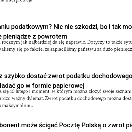
na interpretacja.
niu podatkowym? Nic nie szkodzi, bo i tak m
e pieniądze z powrotem
rocznym jak najbardziej da się naprawić. Dotyczy to także sytu
aliśmy się po fakcie, że zapłaciliśmy państwu za dużo pienięd
sz szybko dostać zwrot podatku dochodowego
kładać go w formie papierowej
ża się 15 lutego i moment, w którym można złożyć swoje zeznan
bardzo ważny dylemat. Zwrot podatku dochodowego można dost
u maksymalnie...
onent może ścigać Pocztę Polską o zwrot pi