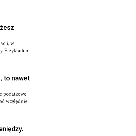
ożesz
acji, w
zy. Przykładem
, to nawet
ie podatkowe.
ać względnie
eniędzy.