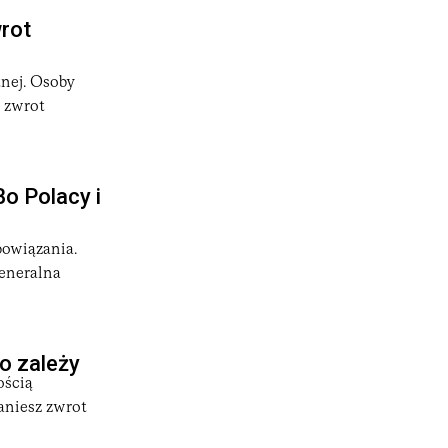
rot
tnej. Osoby
o zwrot
o Polacy i
bowiązania.
generalna
o zależy
ością
taniesz zwrot