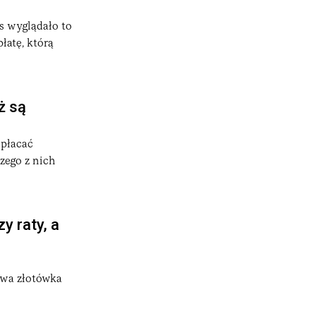
s wyglądało to
łatę, którą
ż są
dpłacać
zego z nich
y raty, a
owa złotówka