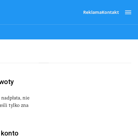
Reklama
Kontakt
kwoty
 nadpłata, nie
śli tylko zna
 konto