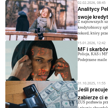
02.02.2026, 08:45
Analitycy Pe
swoje kredyt
Z najnowszych s
kredytobiorcy spł
rekord, który prz
15.01.2026, 12:42
MF i skarbó
Policja, KAS i MF
Podejrzane maile 
31.10.2025, 11:55
Jeśli pracuj
zabierze ci 
ZUS pozbawia pr