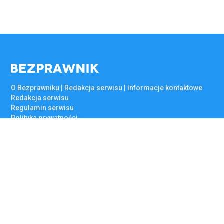
O Bezprawniku | Redakcja serwisu | Informacje kontaktowe
Redakcja serwisu
Regulamin serwisu
Polityka prywatności
Reklama na Bezprawniku
A
B
C
D
E
F
© 2015 - 2026 Bezprawnik sp. z o.o. Wszelkie prawa zastrzeżone