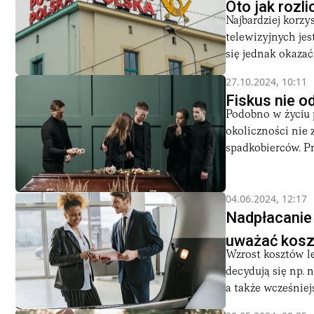
Oto jak roz
Najbardziej korz
telewizyjnych jes
się jednak okazać,
27.10.2024, 10:11
Fiskus nie 
Podobno w życiu p
okoliczności nie 
spadkobierców. Pr
04.06.2024, 12:17
Nadpłacanie 
uważać koszt
Wzrost kosztów l
decydują się np.
a także wcześniejs