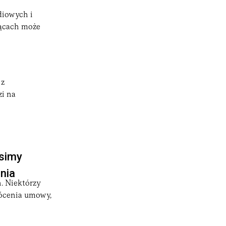
diowych i
siącach może
 z
zi na
usimy
nia
. Niektórzy
rócenia umowy,