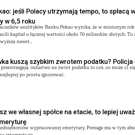
kao: jeśli Polacy utrzymają tempo, to spłacą 
y w 6,5 roku
zacunków analityków Banku Pekao wynika, że w minionym rok
acili kapitał o łącznej wartości około 70 miliardów złotych. To
ewyższa nawet...
wka kuszą szybkim zwrotem podatku? Policja
 przestrzegają: oszustwo na zwrot podatku to coś, co może ci się
najlepiej po prostu ignorować.
esz we własnej spółce na etacie, to lepiej uwa
emeryturę
zedsiębiorców wypracowanej emerytury. Pomaga mu w tym abs