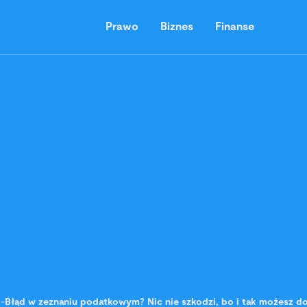
Prawo
Biznes
Finanse
-
Błąd w zeznaniu podatkowym? Nic nie szkodzi, bo i tak możesz d