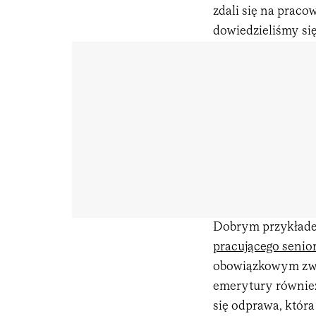
zdali się na praco
dowiedzieliśmy się
Dobrym przykłade
pracującego senio
obowiązkowym zwo
emerytury również
się odprawa, któr