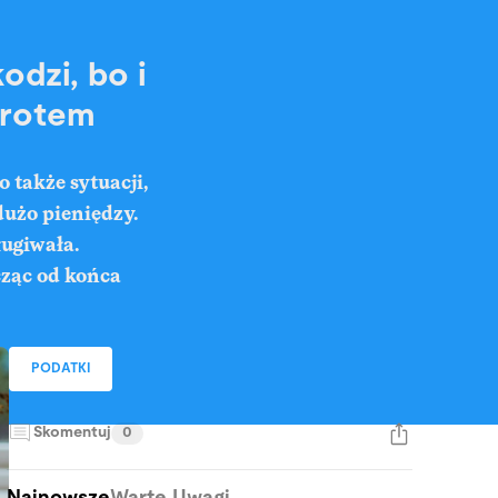
dzi, bo i
wrotem
 także sytuacji,
dużo pieniędzy.
ługiwała.
cząc od końca
PODATKI
Skomentuj
0