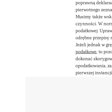
poprawną deklarac
pierwotnego zezna
Musimy także wska
czynności. W norm
podatkowej. Uprawn
odrębne przepisy n
Jeżeli jednak w g
podatkowe
, to po
dokonać skorygowa
opodatkowania, za
pierwszej instancji