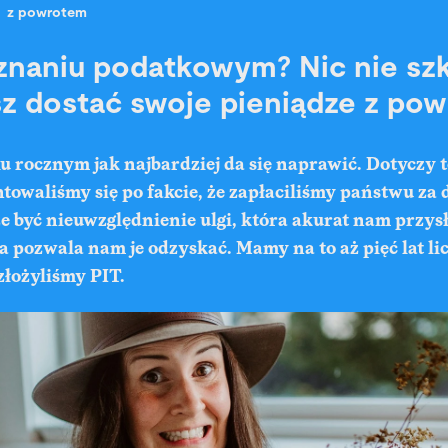
z powrotem
znaniu podatkowym? Nic nie szko
z dostać swoje pieniądze z po
 rocznym jak najbardziej da się naprawić. Dotyczy to
towaliśmy się po fakcie, że zapłaciliśmy państwu za 
 być nieuwzględnienie ulgi, która akurat nam przys
 pozwala nam je odzyskać. Mamy na to aż pięć lat li
złożyliśmy PIT.