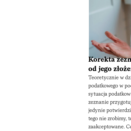
Korekta zezn
od jego złoż
Teoretycznie w dz
podatkowego w pod
sytuacja podatkowa
zeznanie przygotu
jedynie potwierdzi
tego nie zrobimy, 
zaakceptowane. Co 