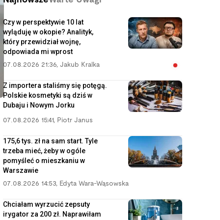
Najnowsze
Warte Uwagi
Czy w perspektywie 10 lat
wyląduję w okopie? Analityk,
który przewidział wojnę,
odpowiada mi wprost
07.08.2026 21:36
,
Jakub Kralka
Z importera staliśmy się potęgą.
Polskie kosmetyki są dziś w
Dubaju i Nowym Jorku
07.08.2026 15:41
,
Piotr Janus
175,6 tys. zł na sam start. Tyle
trzeba mieć, żeby w ogóle
pomyśleć o mieszkaniu w
Warszawie
07.08.2026 14:53
,
Edyta Wara-Wąsowska
Chciałam wyrzucić zepsuty
irygator za 200 zł. Naprawiłam