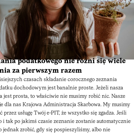
ania podatkowego nie różni się wiele
enia za pierwszym razem
isiejszych czasach składanie corocznego zeznania
atku dochodowym jest banalnie proste. Jeżeli nasza
 jest prosta, to właściwie nie musimy robić nic. Nasze
je dla nas Krajowa Administracja Skarbowa. My musimy
ć przez usługę Twój e-PIT, że wszystko się zgadza. Jeśli
to i tak po jakimś czasie zeznanie zostanie automatycznie
jednak zrobić, gdy się pospieszyliśmy, albo nie