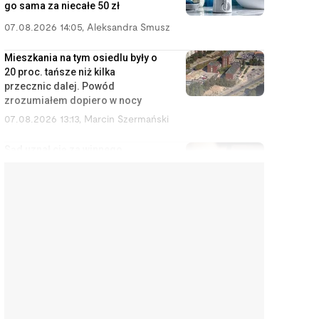
go sama za niecałe 50 zł
07.08.2026 14:05
,
Aleksandra Smusz
Mieszkania na tym osiedlu były o
20 proc. tańsze niż kilka
przecznic dalej. Powód
zrozumiałem dopiero w nocy
07.08.2026 13:13
,
Marcin Szermański
Sąd uznał cię za winnego
rozwodu? To wcale nie oznacza,
że dostaniesz mniej pieniędzy
07.08.2026 12:28
,
Miłosz Magrzyk
Wynajem mieszkań jest coraz
mniej opłacalny. Nowe dane nie
ucieszą inwestorów
07.08.2026 11:38
,
Edyta Wara-Wąsowska
Koniec z cwanymi trikami w