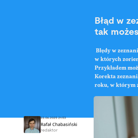
Błąd w ze
tak możes
Błędy w zeznaniu
w których zorien
Przykładem może
Korekta zeznania
roku, w którym 
22.06.2025 21:53
Rafał Chabasiński
redaktor