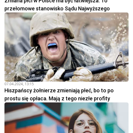
Zmiana płci w Polsce ma być łatwiejsza. To
przełomowe stanowisko Sądu Najwyższego
07.04.2024, 13:15
Hiszpańscy żołnierze zmieniają płeć, bo to po
prostu się opłaca. Mają z tego niezłe profity