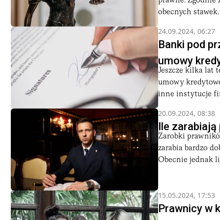
prawne. Zgodnie 
obecnych stawek. 
24.09.2024, 06:27
Banki pod p
umowy kred
Jeszcze kilka lat
umowy kredytowe,
inne instytucje fi
20.09.2024, 08:38
Ile zarabiaj
Zarobki prawników
zarabia bardzo dob
Obecnie jednak lic
15.05.2024, 17:53
Prawnicy w k