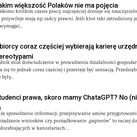
 jakim większość Polaków nie ma pojęcia
komo krótkim czasie pracy, najczęściej dostaje się nauczyciel
przywileje mają np. radcy prawni. Jeśli ktoś taki zatrudniony je
wymagać...
biorcy coraz częściej wybierają karierę urzędn
tereotypami
ędnik miał doświadczenie w prowadzeniu działalności gospodarcz
a się to jednak coraz częściej i przestaje być sensacją. Przedsi
były...
tudenci prawa, skoro mamy ChataGPT? No (nie
a
 że sprawdzanie informacji, przepisywanie umów, przygotowani
ządzanie wniosków czy porządkowanie „papierów” to raczej 
orabiających w kancelariach....