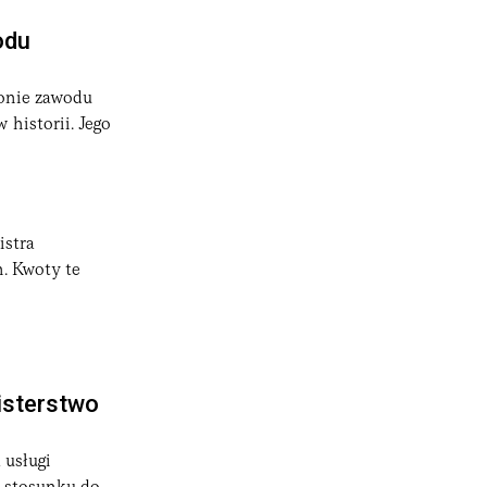
odu
ronie zawodu
 historii. Jego
istra
. Kwoty te
isterstwo
 usługi