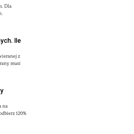
m. Dla
n.
ch. Ile
ieranej z
grany musi
cy
u na
"odbierz 120%