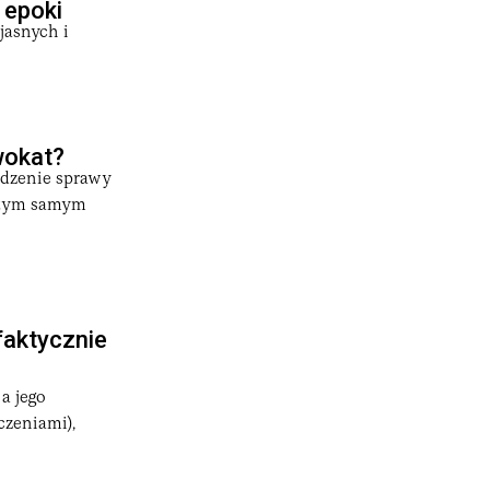
 epoki
jasnych i
wokat?
adzenie sprawy
a tym samym
faktycznie
a jego
czeniami),