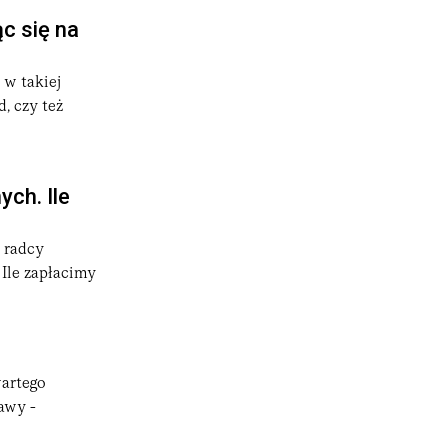
c się na
 w takiej
, czy też
ch. Ile
 radcy
Ile zapłacimy
artego
awy -