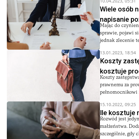
10.04.2023, 05:31
Wiele osób 
napisanie p
Mając do czynien
sprawie, pojawi s
jednak zlecenie t
13.01.2023, 18:54
Koszty zast
kosztuje pr
Koszty zastępstw
prawnemu za prow
pełnomocnikowi z
15.10.2022, 09:25
Ile kosztuj
Rozwód jest jedy
małżeństwa. Doda
szczególnie, gdy ch