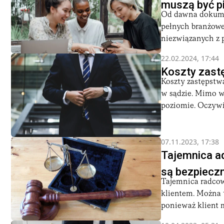
muszą być p
Od dawna dokumen
pełnych branżoweg
niezwiązanych z p
22.02.2024, 17:44
Koszty zast
Koszty zastępstw
w sądzie. Mimo wi
poziomie. Oczywiś
07.11.2023, 17:38
Tajemnica ad
są bezpiecz
Tajemnica radcow
klientem. Można 
ponieważ klient 