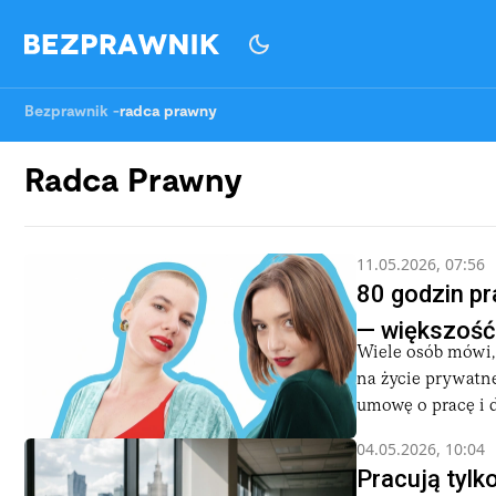
Bezprawnik
-
radca prawny
Radca Prawny
11.05.2026, 07:56
80 godzin pr
— większość 
Wiele osób mówi, 
na życie prywatne 
umowę o pracę i d
04.05.2026, 10:04
Pracują tylk