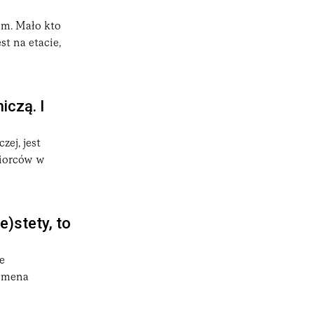
om. Mało kto
st na etacie,
iczą. I
ej, jest
ębiorców w
)stety, to
e
domena