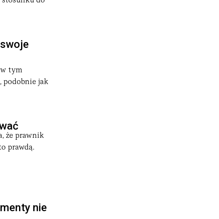
w stosunku do
 swoje
, w tym
, podobnie jak
awać
a, że prawnik
 to prawdą.
umenty nie