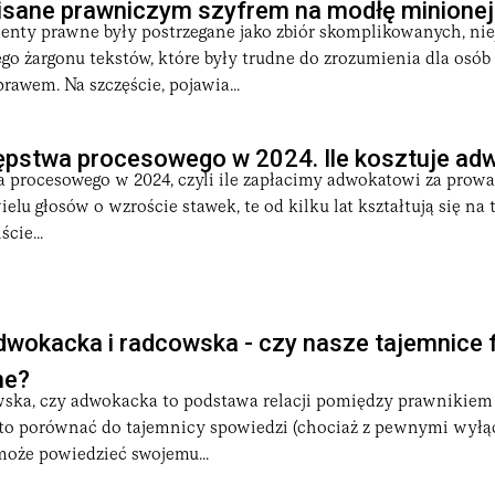
isane prawniczym szyfrem na modłę minionej
ty prawne były postrzegane jako zbiór skomplikowanych, nie
o żargonu tekstów, które były trudne do zrozumienia dla osób
rawem. Na szczęście, pojawia...
ępstwa procesowego w 2024. Ile kosztuje ad
a procesowego w 2024, czyli ile zapłacimy adwokatowi za prow
elu głosów o wzroście stawek, te od kilku lat kształtują się n
cie...
wokacka i radcowska - czy nasze tajemnice 
ne?
ska, czy adwokacka to podstawa relacji pomiędzy prawnikiem 
to porównać do tajemnicy spowiedzi (chociaż z pewnymi wyłą
może powiedzieć swojemu...