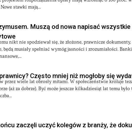
z projektem rozporządzenia opłaty mają wzrosnąć o 100 proc. 
Nowe stawki mają...
rzymusem. Muszą od nowa napisać wszystkie
ytowe
 temu nikt nie spodziewał się, że złożone, prawnicze dokumenty
 będą musiały spełniać wymóg jasności i zrozumiałości. Banki
nansowe,...
ą prawnicy? Często mniej niż mogłoby się wyd
 przez wiele lat obrosły mitami. W społeczeństwie króluje tez
rze (aż za dobrze). Być może jeszcze kilkadziesiąt lat temu było
zba...
ońcu zaczęli uczyć kolegów z branży, że dok