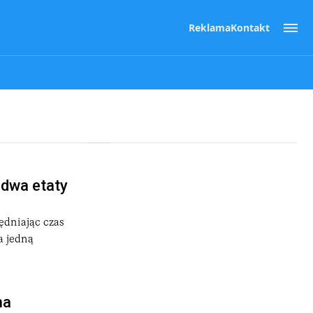
Reklama
Kontakt
 dwa etaty
ędniając czas
a jedną
ma