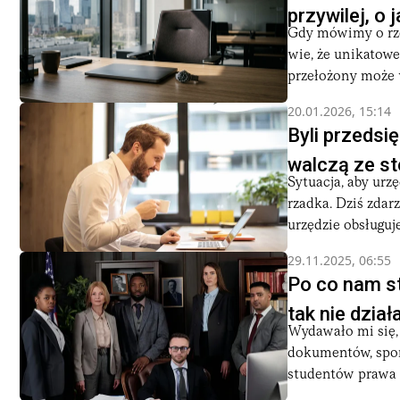
przywilej, o
Gdy mówimy o rze
wie, że unikatowe 
przełożony może 
20.01.2026, 15:14
Byli przedsię
walczą ze s
Sytuacja, aby urz
rzadka. Dziś zdarz
urzędzie obsługuje 
29.11.2025, 06:55
Po co nam s
tak nie dział
Wydawało mi się,
dokumentów, spor
studentów prawa d