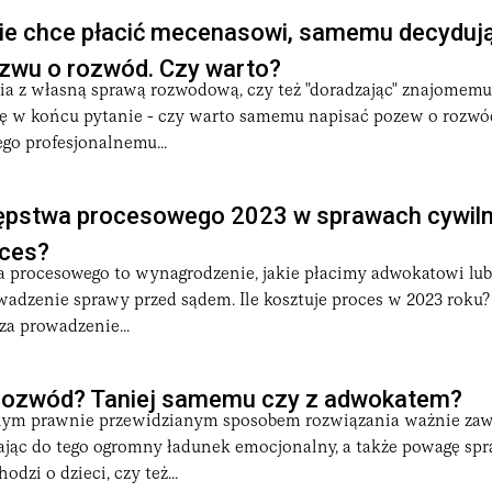
nie chce płacić mecenasowi, samemu decydują
ozwu o rozwód. Czy warto?
ia z własną sprawą rozwodową, czy też "doradzając" znajomemu
ię w końcu pytanie - czy warto samemu napisać pozew o rozwód
ego profesjonalnemu...
ępstwa procesowego 2023 w sprawach cywilny
oces?
a procesowego to wynagrodzenie, jakie płacimy adwokatowi lub
adzenie sprawy przed sądem. Ile kosztuje proces w 2023 roku? 
a prowadzenie...
e rozwód? Taniej samemu czy z adwokatem?
nym prawnie przewidzianym sposobem rozwiązania ważnie zaw
jąc do tego ogromny ładunek emocjonalny, a także powagę spr
odzi o dzieci, czy też...