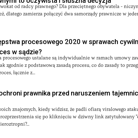
nymi to oczywista i słuszna decyzja
dwokat od radcy prawnego? Dla przeciętnego obywatela - niczy
eż, dlatego zamierza połączyć dwa samorządy prawnicze w jede
ępstwa procesowego 2020 w sprawach cywilny
ces w sądzie?
a procesowego ustalane są indywidualnie w ramach umowy zaw
ak zgodnie z podstawową zasadą procesu, co do zasady to prze
oces, łącznie z...
 ochroni prawnika przed naruszeniem tajemni
woich znajomych, kiedy widzisz, że padli ofiarą viralowego atak
rozprzestrzenia się po kliknięciu w dziwny link zatytułowany 
ieroztropni?...