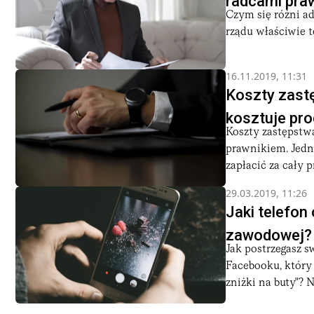
radcami praw
Czym się różni a
rządu właściwie t
16.11.2019, 11:31
Koszty zast
kosztuje pro
Koszty zastępstw
prawnikiem. Jedn
zapłacić za cały pr
29.03.2019, 11:26
Jaki telefon
zawodowej?
Jak postrzegasz s
Facebooku, który 
zniżki na buty"? N