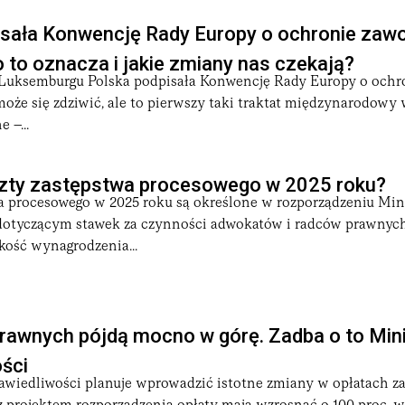
isała Konwencję Rady Europy o ochronie zaw
o to oznacza i jakie zmiany nas czekają?
w Luksemburgu Polska podpisała Konwencję Rady Europy o och
oże się zdziwić, ale to pierwszy taki traktat międzynarodowy w
e –...
szty zastępstwa procesowego w 2025 roku?
a procesowego w 2025 roku są określone w rozporządzeniu Min
dotyczącym stawek za czynności adwokatów i radców prawnych
ość wynagrodzenia...
prawnych pójdą mocno w górę. Zadba o to Min
ści
awiedliwości planuje wprowadzić istotne zmiany w opłatach za