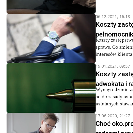
06.12.2021, 16:18
Koszty zast
pełnomocnik
Koszty zastępstw
sprawę. Co zmieni
interesów klienta
19.01.2021, 09:57
Koszty zast
adwokata i 
Wynagrodzenie za
co do zasady usta
ustalanych stawka
17.06.2020, 21:27
Choć oko.pre