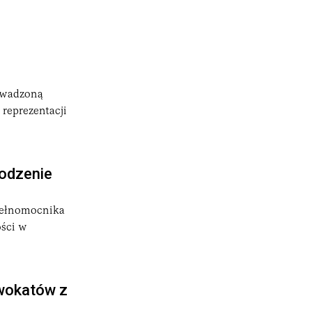
rowadzoną
 reprezentacji
odzenie
 pełnomocnika
ości w
dwokatów z