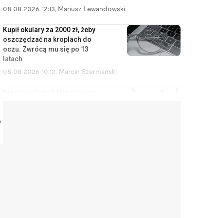
08.08.2026 12:13
,
Mariusz Lewandowski
Kupił okulary za 2000 zł, żeby
oszczędzać na kroplach do
oczu. Zwrócą mu się po 13
latach
08.08.2026 10:12
,
Marcin Szermański
Nie masz firmy? I tak możesz
zostać uznany za
przedsiębiorcę
y
08.08.2026 9:12
,
Miłosz Magrzyk
Orlen budował rafinerie,
Kanadyjczycy przejęli Żabkę. Tak
Polska oddaje swoje
najcenniejsze aktywa
08.08.2026 8:11
,
Piotr Janus
Kupiła na Allegro klawiaturę za