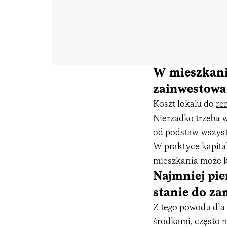
W mieszkani
zainwestować
Koszt lokalu do
re
Nierzadko trzeba w
od podstaw wszystk
W praktyce kapita
mieszkania może ks
Najmniej pie
stanie do za
Z tego powodu dla
środkami, często 