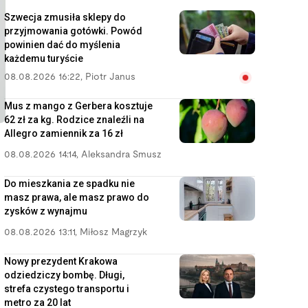
Szwecja zmusiła sklepy do
przyjmowania gotówki. Powód
powinien dać do myślenia
każdemu turyście
08.08.2026 16:22
,
Piotr Janus
Mus z mango z Gerbera kosztuje
62 zł za kg. Rodzice znaleźli na
Allegro zamiennik za 16 zł
08.08.2026 14:14
,
Aleksandra Smusz
Do mieszkania ze spadku nie
masz prawa, ale masz prawo do
zysków z wynajmu
08.08.2026 13:11
,
Miłosz Magrzyk
Nowy prezydent Krakowa
odziedziczy bombę. Długi,
strefa czystego transportu i
metro za 20 lat