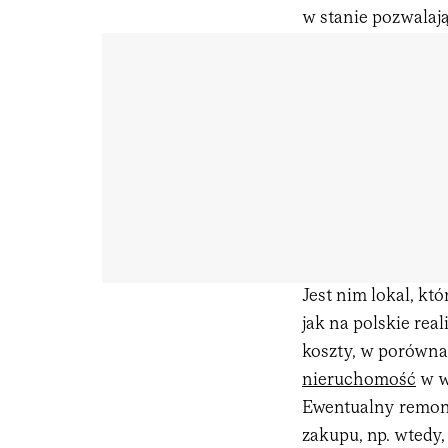
w stanie pozwalaj
Jest nim lokal, kt
jak na polskie real
koszty, w porówna
nieruchomość
w w
Ewentualny remont
zakupu, np. wtedy