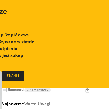
sze
np. kupić nowe
używane w stanie
wątpienia
 jest zakup
FINANSE
Skomentuj
2 komentarzy
Najnowsze
Warte Uwagi