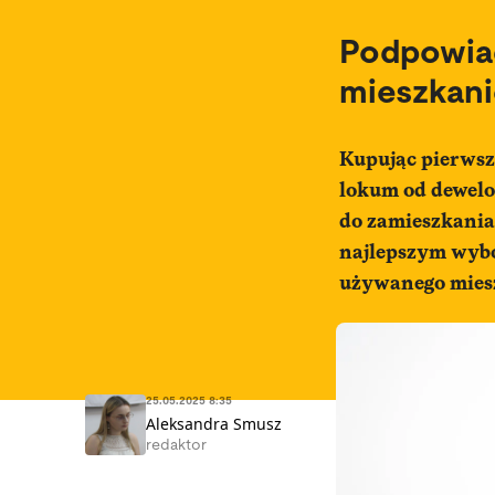
Podpowiad
mieszkan
Kupując pierwsz
lokum od
dewel
do zamieszkania.
najlepszym wybo
używanego miesz
25.05.2025 8:35
Aleksandra Smusz
redaktor