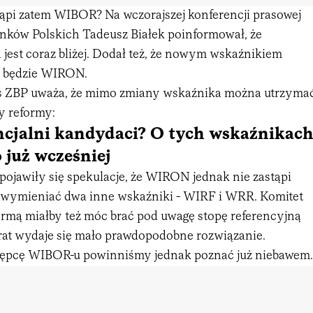
tąpi zatem WIBOR? Na wczorajszej konferencji prasowej
nków Polskich Tadeusz Białek poinformował, że
 jest coraz bliżej. Dodał też, że nowym wskaźnikiem
e będzie WIRON.
es ZBP uważa, że mimo zmiany wskaźnika można utrzyma
y reformy:
ncjalni kandydaci? O tych wskaźnikac
już wcześniej
 pojawiły się spekulacje, że WIRON jednak nie zastąpi
 wymieniać dwa inne wskaźniki - WIRF i WRR. Komitet
ormą miałby też móc brać pod uwagę stopę referencyjną
rat wydaje się mało prawdopodobne rozwiązanie.
tępcę WIBOR-u powinniśmy jednak poznać już niebawem.