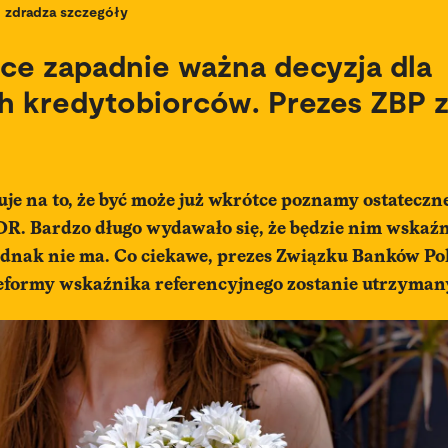
zdradza szczegóły
ce zapadnie ważna decyzja dla
h kredytobiorców. Prezes ZBP 
je na to, że być może już wkrótce poznamy ostateczn
. Bardzo długo wydawało się, że będzie nim wska
jednak nie ma. Co ciekawe, prezes Związku Banków Po
formy wskaźnika referencyjnego zostanie utrzyman