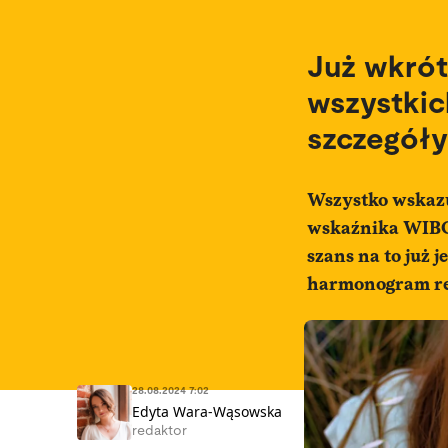
Już wkrót
wszystkic
szczegóły
Wszystko wskazu
wskaźnika WIBOR
szans na to już 
harmonogram re
28.08.2024 7:02
Edyta Wara-Wąsowska
redaktor