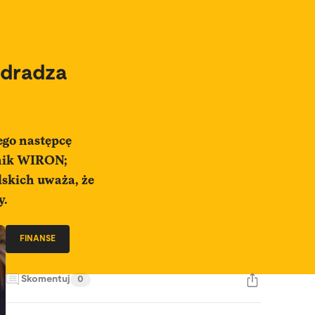
zdradza
ego następcę
źnik WIRON;
lskich uważa, że
y.
FINANSE
Skomentuj
0