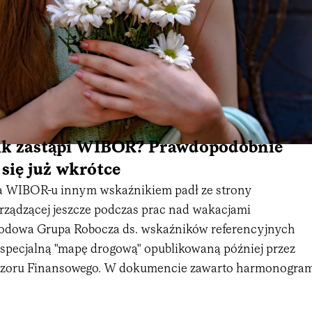
ik zastąpi WIBOR? Prawdopodobnie
się już wkrótce
ia WIBOR-u innym wskaźnikiem padł ze strony
 rządzącej jeszcze podczas prac nad wakacjami
odowa Grupa Robocza ds. wskaźników referencyjnych
specjalną "mapę drogową" opublikowaną później przez
dzoru Finansowego. W dokumencie zawarto harmonogra