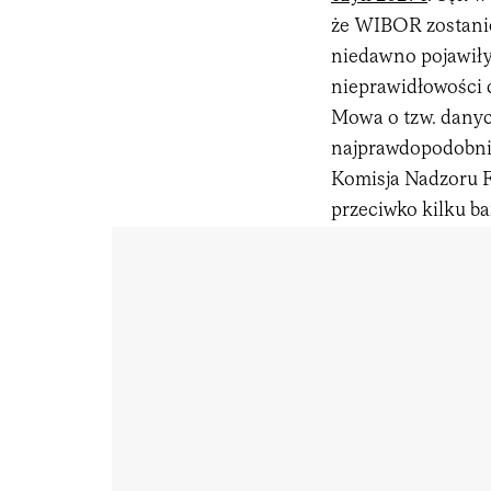
że WIBOR zostani
niedawno pojawiły
nieprawidłowości 
Mowa o tzw. danyc
najprawdopodobniej
Komisja Nadzoru 
przeciwko kilku b