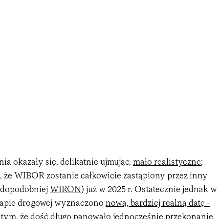
ia okazały się, delikatnie ujmując,
mało realistyczne
;
 że WIBOR zostanie całkowicie zastąpiony przez inny
wdopodobniej
WIRON
) już w 2025 r. Ostatecznie jednak w
mapie drogowej wyznaczono
nową, bardziej realną datę -
 tym, że dość długo panowało jednocześnie przekonanie,