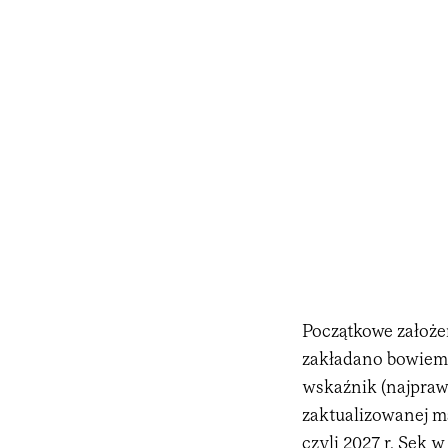
Początkowe założen
zakładano bowiem,
wskaźnik (najpra
zaktualizowanej 
czyli 2027 r
. Sęk w