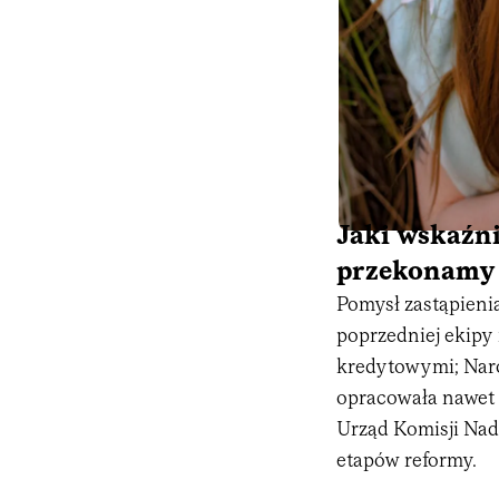
Jaki wskaźn
przekonamy 
Pomysł zastąpien
poprzedniej ekipy
kredytowymi; Nar
opracowała nawet 
Urząd Komisji Na
etapów reformy.