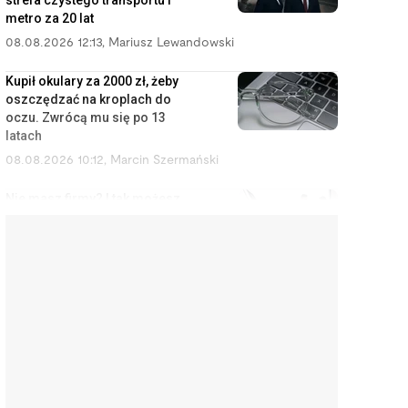
strefa czystego transportu i
metro za 20 lat
08.08.2026 12:13
,
Mariusz Lewandowski
Kupił okulary za 2000 zł, żeby
oszczędzać na kroplach do
oczu. Zwrócą mu się po 13
latach
08.08.2026 10:12
,
Marcin Szermański
Nie masz firmy? I tak możesz
zostać uznany za
przedsiębiorcę
08.08.2026 9:12
,
Miłosz Magrzyk
Orlen budował rafinerie,
Kanadyjczycy przejęli Żabkę. Tak
Polska oddaje swoje
najcenniejsze aktywa
08.08.2026 8:11
,
Piotr Janus