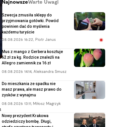
Najnowsze
Warte Uwagi
Szwecja zmusiła sklepy do
przyjmowania gotówki. Powód
powinien dać do myślenia
każdemu turyście
08.08.2026 16:22
,
Piotr Janus
Mus z mango z Gerbera kosztuje
62 zł za kg. Rodzice znaleźli na
Allegro zamiennik za 16 zł
08.08.2026 14:14
,
Aleksandra Smusz
Do mieszkania ze spadku nie
masz prawa, ale masz prawo do
zysków z wynajmu
08.08.2026 13:11
,
Miłosz Magrzyk
m
Nowy prezydent Krakowa
odziedziczy bombę. Długi,