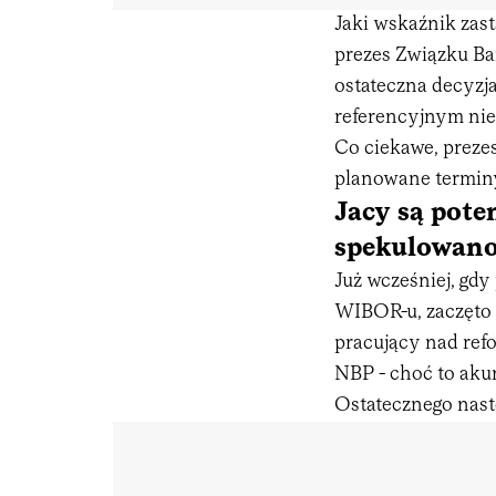
Jaki wskaźnik zas
prezes Związku Ba
ostateczna decyzja
referencyjnym ni
Co ciekawe, prez
planowane termin
Jacy są pote
spekulowano 
Już wcześniej, gdy
WIBOR-u, zaczęto
pracujący nad ref
NBP - choć to aku
Ostatecznego nas