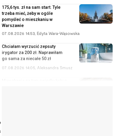
175,6 tys. zł na sam start. Tyle
trzeba mieć, żeby w ogóle
pomyśleć o mieszkaniu w
Warszawie
07.08.2026 14:53
,
Edyta Wara-Wąsowska
Chciałam wyrzucić zepsuty
irygator za 200 zł. Naprawiłam
go sama za niecałe 50 zł
07.08.2026 14:05
,
Aleksandra Smusz
Mieszkania na tym osiedlu były o
20 proc. tańsze niż kilka
przecznic dalej. Powód
zrozumiałem dopiero w nocy
07.08.2026 13:13
,
Marcin Szermański
Sąd uznał cię za winnego
o
rozwodu? To wcale nie oznacza,
a
że dostaniesz mniej pieniędzy