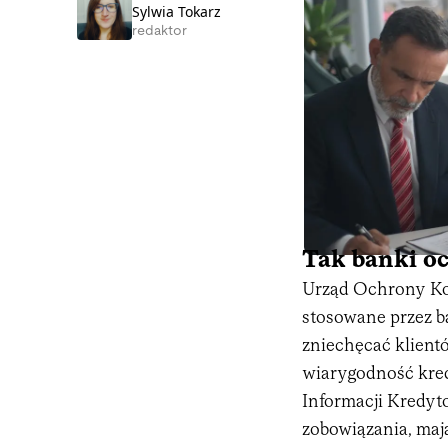
Sylwia Tokarz
redaktor
Tak banki o
Urząd Ochrony Ko
stosowane przez b
zniechęcać klient
wiarygodność kred
Informacji Kredyto
zobowiązania, mają