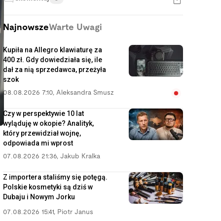
Najnowsze
Warte Uwagi
Kupiła na Allegro klawiaturę za
400 zł. Gdy dowiedziała się, ile
dał za nią sprzedawca, przeżyła
szok
08.08.2026 7:10
,
Aleksandra Smusz
Czy w perspektywie 10 lat
wyląduję w okopie? Analityk,
który przewidział wojnę,
odpowiada mi wprost
07.08.2026 21:36
,
Jakub Kralka
Z importera staliśmy się potęgą.
Polskie kosmetyki są dziś w
Dubaju i Nowym Jorku
07.08.2026 15:41
,
Piotr Janus