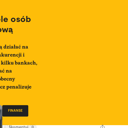
ele osób
ową
ą działać na
kurencji i
w kilku bankach,
ać na
obecny
cz penalizuje
FINANSE
Skomentuj
0