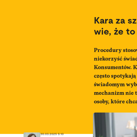
Kara za s
wie, że t
Procedury stoso
niekorzyść świa
Konsumentów. Kli
często spotykaj
świadomym wybo
mechanizm nie t
osoby, które ch
30.03.2025 5:10