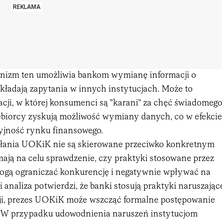
REKLAMA
izm ten umożliwia bankom wymianę informacji o
składają zapytania w innych instytucjach. Może to
acji, w której konsumenci są "karani" za chęć świadomeg
ębiorcy zyskują możliwość wymiany danych, co w efekcie
yjność rynku finansowego.
ałania UOKiK nie są skierowane przeciwko konkretnym
mają na celu sprawdzenie, czy praktyki stosowane przez
ogą ograniczać konkurencję i negatywnie wpływać na
 analiza potwierdzi, że banki stosują praktyki naruszając
ji, prezes UOKiK może wszcząć formalne postępowanie
W przypadku udowodnienia naruszeń instytucjom