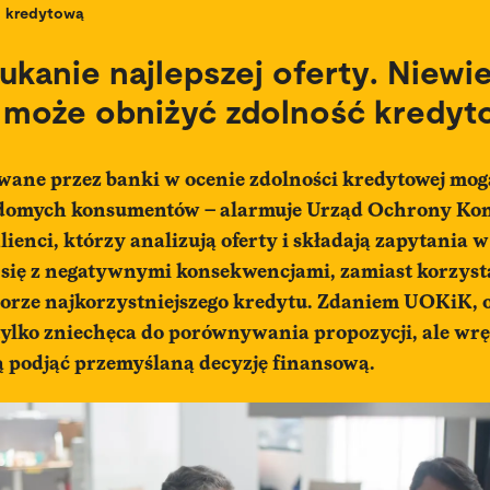
kredytową
zukanie najlepszej oferty. Niewi
o może obniżyć zdolność kredyt
wane przez banki w ocenie zdolności kredytowej mog
domych konsumentów – alarmuje Urząd Ochrony Kon
enci, którzy analizują oferty i składają zapytania 
ą się z negatywnymi konsekwencjami, zamiast korzyst
rze najkorzystniejszego kredytu. Zdaniem UOKiK, 
ylko zniechęca do porównywania propozycji, ale wrę
cą podjąć przemyślaną decyzję finansową.