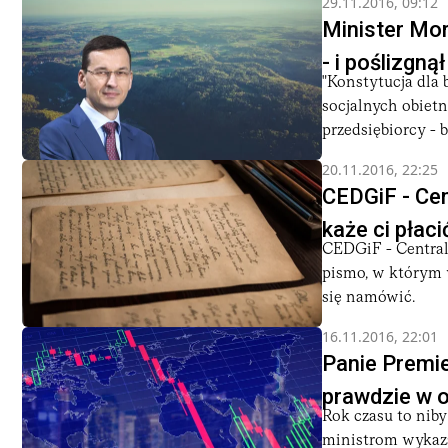
29.11.2016, 09:12
Minister Mor
- i poślizgną
"Konstytucja dla 
socjalnych obietn
przedsiębiorcy - b
20.11.2016, 22:25
CEDGiF - Cen
każe ci płac
CEDGiF - Centraln
pismo, w którym 
się namówić.
16.11.2016, 22:01
Panie Premie
prawdzie w 
Rok czasu to niby
ministrom wykaza