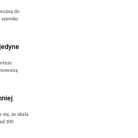
łeczną do
 szeroko
 jedyne
otnie
irmowaną
mniej
 się, że skala
nad 100