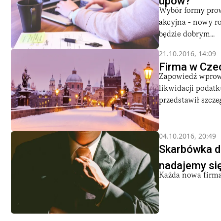
upów?
Wybór formy prow
akcyjna - nowy r
będzie dobrym...
21.10.2016, 14:09
Firma w Czec
Zapowiedź wprowa
likwidacji podatk
przedstawił szczeg
04.10.2016, 20:49
Skarbówka do
nadajemy się
Każda nowa firma