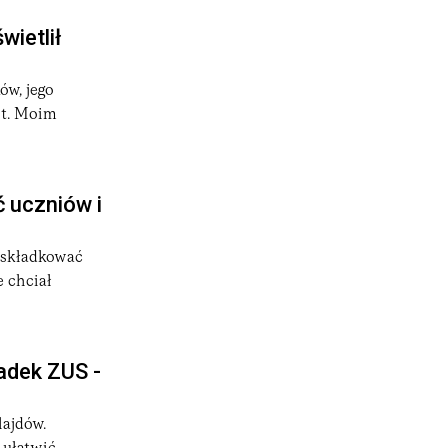
ietlił
ów, jego
ot. Moim
ć uczniów i
 oskładkować
 chciał
adek ZUS -
lajdów.