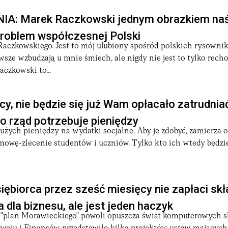
A: Marek Raczkowski jednym obrazkiem naśw
problem współczesnej Polski
aczkowskiego. Jest to mój ulubiony spośród polskich rysownik
wsze wzbudzają u mnie śmiech, ale nigdy nie jest to tylko rech
czkowski to...
cy, nie będzie się już Wam opłacało zatrudnia
o rząd potrzebuje pieniędzy
użych pieniędzy na wydatki socjalne. Aby je zdobyć, zamierza
mowę-zlecenie studentów i uczniów. Tylko kto ich wtedy będzie
ębiorca przez sześć miesięcy nie zapłaci skł
 dla biznesu, ale jest jeden haczyk
e "plan Morawieckiego" powoli opuszcza świat komputerowych s