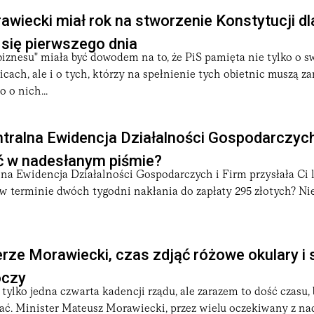
awiecki miał rok na stworzenie Konstytucji d
ł się pierwszego dnia
biznesu" miała być dowodem na to, że PiS pamięta nie tylko o s
icach, ale i o tych, którzy na spełnienie tych obietnic muszą za
o o nich...
tralna Ewidencja Działalności Gospodarczych
ić w nadesłanym piśmie?
a Ewidencja Działalności Gospodarczych i Firm przysłała Ci l
w terminie dwóch tygodni nakłania do zapłaty 295 złotych? Nie
rze Morawiecki, czas zdjąć różowe okulary i 
oczy
 tylko jedna czwarta kadencji rządu, ale zarazem to dość czasu, 
ć. Minister Mateusz Morawiecki, przez wielu oczekiwany z nad