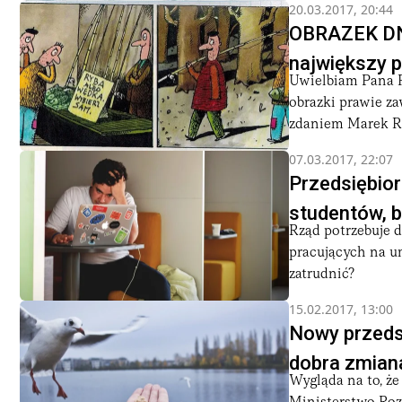
20.03.2017, 20:44
OBRAZEK DNI
największy 
Uwielbiam Pana R
obrazki prawie za
zdaniem Marek Ra
07.03.2017, 22:07
Przedsiębior
studentów, b
Rząd potrzebuje d
pracujących na u
zatrudnić?
15.02.2017, 13:00
Nowy przedsi
dobra zmiana
Wygląda na to, ż