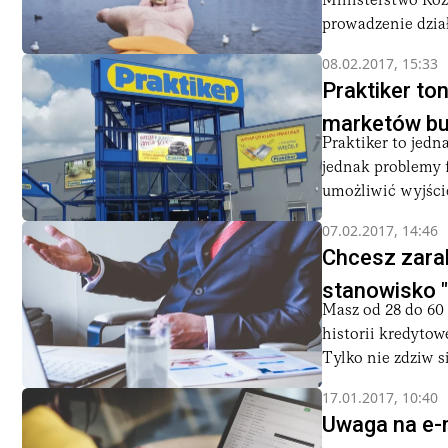
Ministerstwo Roz
prowadzenie dział
08.02.2017, 15:33
Praktiker to
marketów b
Praktiker to jedn
jednak problemy 
umożliwić wyjście 
07.02.2017, 14:46
Chcesz zarab
stanowisko "
Masz od 28 do 60 
historii kredytow
Tylko nie zdziw się
17.01.2017, 10:40
Uwaga na e-m