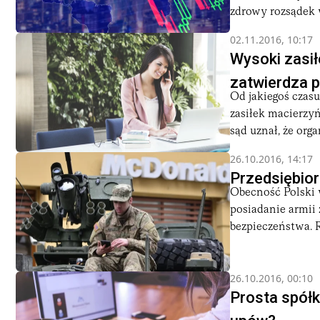
zdrowy rozsądek w
02.11.2016, 10:17
Wysoki zasił
zatwierdza p
Od jakiegoś czasu
zasiłek macierzy
sąd uznał, że orga
26.10.2016, 14:17
Przedsiębior
Obecność Polski w
posiadanie armii
bezpieczeństwa. R
26.10.2016, 00:10
Prosta spółk