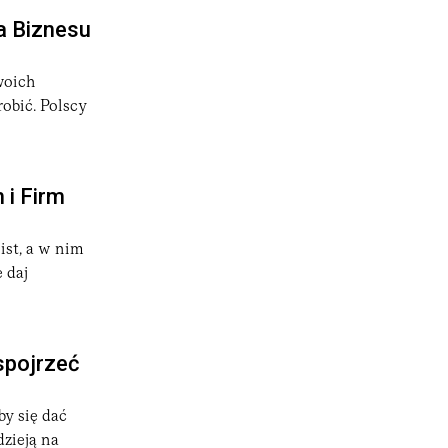
la Biznesu
woich
robić. Polscy
 i Firm
ist, a w nim
 daj
spojrzeć
by się dać
zieją na