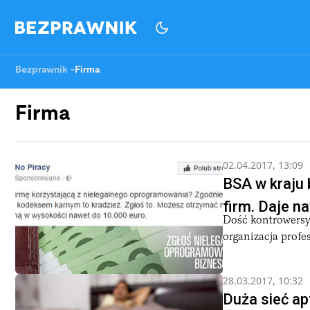
Bezprawnik
-
Firma
Firma
02.04.2017, 13:09
BSA w kraju 
firm. Daje n
Dość kontrowersy
organizacja profe
28.03.2017, 10:32
Duża sieć a