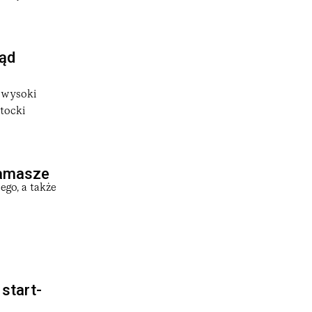
Sąd
ć wysoki
tocki
kamasze
ego, a także
 start-