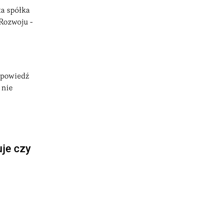
ta spółka
Rozwoju -
apowiedź
 nie
uje czy