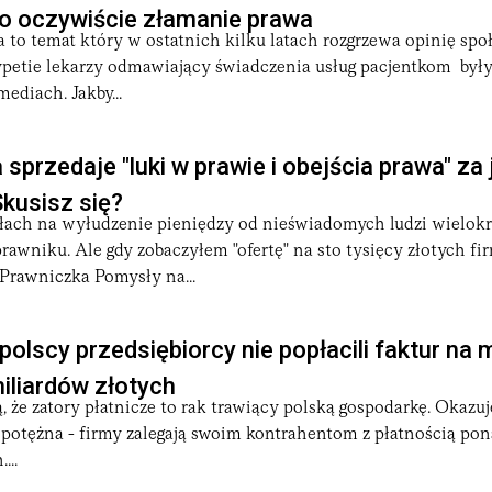
To oczywiście złamanie prawa
 to temat który w ostatnich kilku latach rozgrzewa opinię spo
ypetie lekarzy odmawiający świadczenia usług pacjentkom były
diach. Jakby...
 sprzedaje "luki w prawie i obejścia prawa" za
Skusisz się?
ach na wyłudzenie pieniędzy od nieświadomych ludzi wielokr
rawniku. Ale gdy zobaczyłem "ofertę" na sto tysięcy złotych f
Prawniczka Pomysły na...
polscy przedsiębiorcy nie popłacili faktur na 
iliardów złotych
, że zatory płatnicze to rak trawiący polską gospodarkę. Okazuje
t potężna - firmy zalegają swoim kontrahentom z płatnością po
...