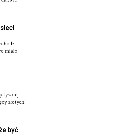
 ułatwić
sieci
zechodzi
co miało
egatywnej
ęcy złotych!
że być