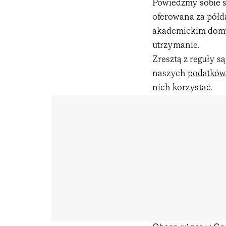
Powiedzmy sobie sz
oferowana za półda
akademickim domy 
utrzymanie.
Zresztą z reguły s
naszych
podatków
nich korzystać.