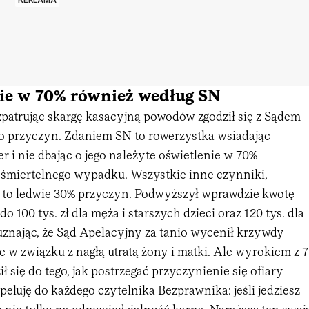
REKLAMA
ie w 70% również według SN
patrując skargę kasacyjną powodów zgodził się z Sądem
 przyczyn. Zdaniem SN to rowerzystka wsiadając
r i nie dbając o jego należyte oświetlenie w 70%
o śmiertelnego wypadku. Wszystkie inne czynniki,
j, to ledwie 30% przyczyn. Podwyższył wprawdzie kwotę
 100 tys. zł dla męża i starszych dzieci oraz 120 tys. dla
uznając, że Sąd Apelacyjny za tanio wycenił krzywdy
 w związku z nagłą utratą żony i matki. Ale
wyrokiem z 7
ł się do tego, jak postrzegać przyczynienie się ofiary
eluję do każdego czytelnika Bezprawnika: jeśli jedziesz