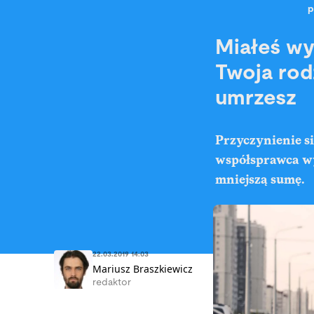
p
Miałeś wy
Twoja rod
umrzesz
Przyczynienie s
współsprawca wy
mniejszą sumę.
22.03.2019 14:03
Mariusz Braszkiewicz
redaktor