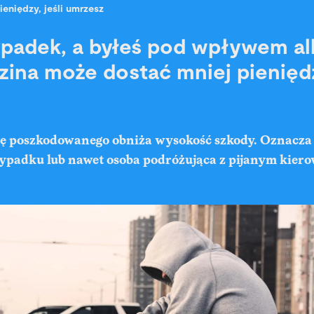
ieniędzy, jeśli umrzesz
padek, a byłeś pod wpływem al
zina może dostać mniej pieniędzy
ię poszkodowanego obniża wysokość szkody. Oznacza t
padku lub nawet osoba podróżująca z pijanym kiero