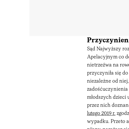
Przyczynien
Sąd Najwyższy roz
Apelacyjnym co do
nietrzeźwa na rowe
przyczyniła się d
niezależne od nie
zadośćuczynienia do
młodszych dzieci 
przez nich doznane
lutego 2019 r.
zgodzi
wypadku. Przeto ap