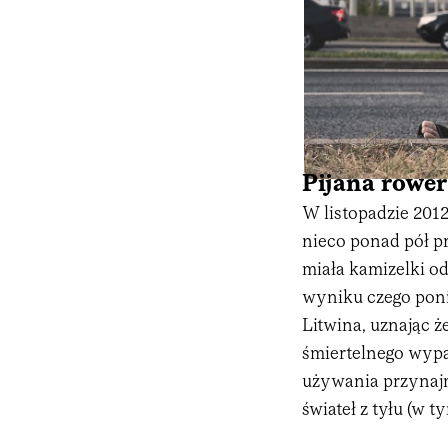
Pijana rowe
W listopadzie 2012
nieco ponad pół pr
miała kamizelki od
wyniku czego poni
Litwina, uznając ż
śmiertelnego wyp
używania przynajm
świateł z tyłu (w 