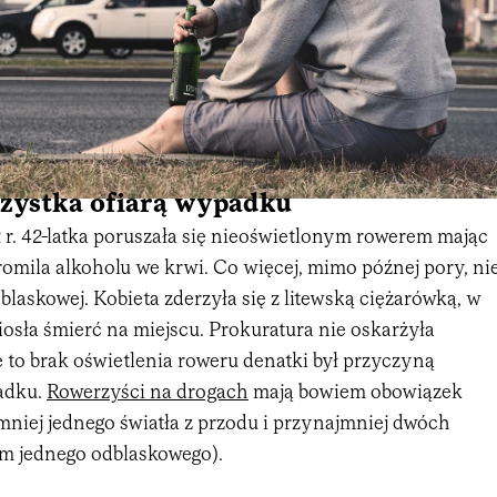
rzystka ofiarą wypadku
 r. 42-latka poruszała się nieoświetlonym rowerem mając
omila alkoholu we krwi. Co więcej, mimo późnej pory, ni
blaskowej. Kobieta zderzyła się z litewską ciężarówką, w
osła śmierć na miejscu. Prokuratura nie oskarżyła
e to brak oświetlenia roweru denatki był przyczyną
adku.
Rowerzyści na drogach
mają bowiem obowiązek
niej jednego światła z przodu i przynajmniej dwóch
tym jednego odblaskowego).