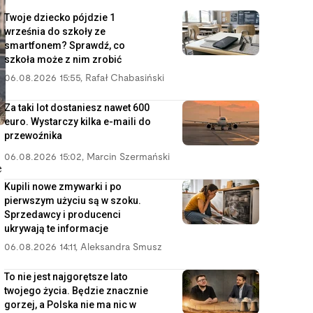
Twoje dziecko pójdzie 1
września do szkoły ze
smartfonem? Sprawdź, co
szkoła może z nim zrobić
06.08.2026 15:55
,
Rafał Chabasiński
Za taki lot dostaniesz nawet 600
euro. Wystarczy kilka e-maili do
przewoźnika
06.08.2026 15:02
,
Marcin Szermański
e
Kupili nowe zmywarki i po
pierwszym użyciu są w szoku.
Sprzedawcy i producenci
ukrywają te informacje
06.08.2026 14:11
,
Aleksandra Smusz
To nie jest najgorętsze lato
twojego życia. Będzie znacznie
gorzej, a Polska nie ma nic w