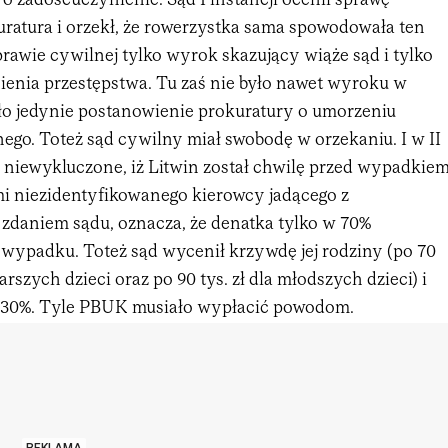
 zadośćuczynienie. Sąd I instancji ocenił sprawę
uratura i orzekł, że rowerzystka sama spowodowała ten
rawie cywilnej tylko wyrok skazujący wiąże sąd i tylko
nienia przestępstwa. Tu zaś nie było nawet wyroku w
yło jedynie postanowienie prokuratury o umorzeniu
ego. Toteż sąd cywilny miał swobodę w orzekaniu. I w II
że niewykluczone, iż Litwin został chwilę przed wypadkie
mi niezidentyfikowanego kierowcy jadącego z
 zdaniem sądu, oznacza, że denatka tylko w 70%
 wypadku. Toteż sąd wycenił krzywdę jej rodziny (po 70
starszych dzieci oraz po 90 tys. zł dla młodszych dzieci) i
z 30%. Tyle PBUK musiało wypłacić powodom.