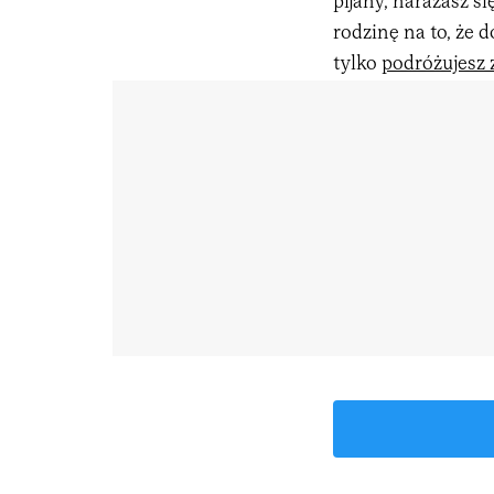
pijany, narażasz s
rodzinę na to, że 
tylko
podróżujesz 