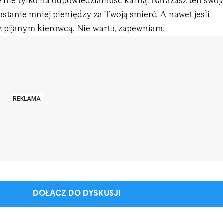
ię nie tylko na odpowiedzialność karną. Narażasz ten swoj
dostanie mniej pieniędzy za Twoją śmierć. A nawet jeśli
z pijanym kierowcą
. Nie warto, zapewniam.
REKLAMA
DOŁĄCZ DO DYSKUSJI