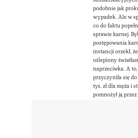
Komunikacyjnych o
podobnie jak prok
wypadek. Ale w sp
co do faktu popeł
sprawie karnej. B
postępowania karn
instancji orzekł, 
oślepiony światła
naprzeciwka. A to,
przyczyniła się do
tys. zł dla męża i 
pomnożył ją prze