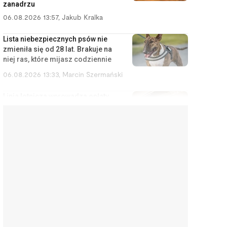
zanadrzu
06.08.2026 13:57
,
Jakub Kralka
Lista niebezpiecznych psów nie
zmieniła się od 28 lat. Brakuje na
niej ras, które mijasz codziennie
06.08.2026 13:33
,
Marcin Szermański
Linia lotnicza wprowadza opłaty
za korzystanie ze schowka
bagażowego. Żeby pasażerowie
mniej się stresowali
06.08.2026 12:40
,
Edyta Wara-Wąsowska
Działkę ROD można stracić
łatwiej, niż się wydaje. Zarząd
może wypowiedzieć umowę w
kilku sytuacjach
06.08.2026 12:04
,
Edyta Wara-Wąsowska