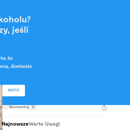
koholu?
, jeśli
o, że
wcą, dostanie
MOTO
Skomentuj
0
Najnowsze
Warte Uwagi