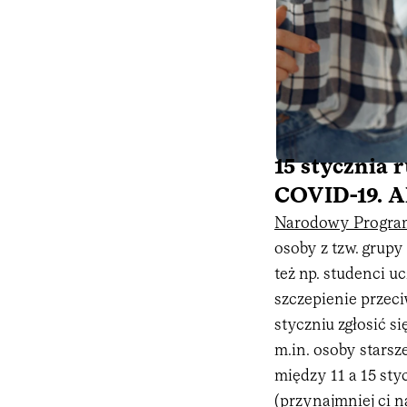
15 stycznia 
COVID-19. Al
Narodowy Progra
osoby z tzw. grupy
też np. studenci uc
szczepienie przec
styczniu zgłosić s
m.in. osoby starsze
między 11 a 15 styc
(przynajmniej ci n