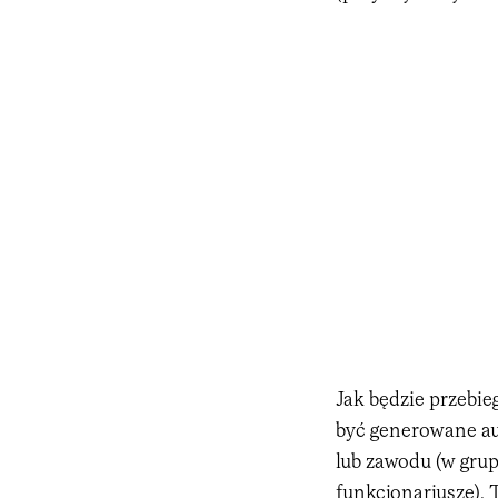
Jak będzie przebie
być generowane au
lub zawodu (w grupi
funkcjonariusze).