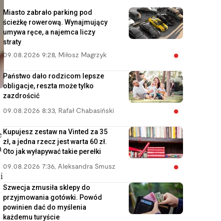
Miasto zabrało parking pod
ścieżkę rowerową. Wynajmujący
umywa ręce, a najemca liczy
straty
09.08.2026 9:28
,
Miłosz Magrzyk
Państwo dało rodzicom lepsze
obligacje, reszta może tylko
zazdrościć
09.08.2026 8:33
,
Rafał Chabasiński
Kupujesz zestaw na Vinted za 35
e
zł, a jedna rzecz jest warta 60 zł.
a
Oto jak wyłapywać takie perełki
09.08.2026 7:36
,
Aleksandra Smusz
i
Szwecja zmusiła sklepy do
i
przyjmowania gotówki. Powód
powinien dać do myślenia
każdemu turyście