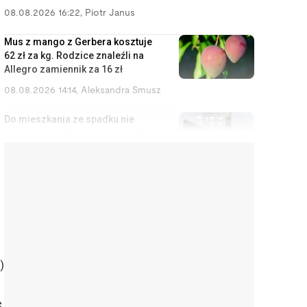
08.08.2026 16:22
,
Piotr Janus
Mus z mango z Gerbera kosztuje
62 zł za kg. Rodzice znaleźli na
Allegro zamiennik za 16 zł
08.08.2026 14:14
,
Aleksandra Smusz
Do mieszkania ze spadku nie
masz prawa, ale masz prawo do
zysków z wynajmu
08.08.2026 13:11
,
Miłosz Magrzyk
Nowy prezydent Krakowa
odziedziczy bombę. Długi,
strefa czystego transportu i
metro za 20 lat
08.08.2026 12:13
,
Mariusz Lewandowski
)
Kupił okulary za 2000 zł, żeby
oszczędzać na kroplach do
e