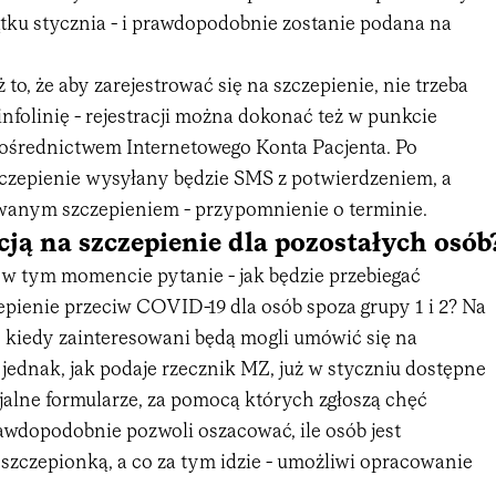
tku stycznia - i prawdopodobnie zostanie podana na
 to, że aby zarejestrować się na szczepienie, nie trzeba
nfolinię - rejestracji można dokonać też w punkcie
pośrednictwem Internetowego Konta Pacjenta. Po
szczepienie wysyłany będzie SMS z potwierdzeniem, a
wanym szczepieniem - przypomnienie o terminie.
acją na szczepienie dla pozostałych osób
 w tym momencie pytanie - jak będzie przebiegać
zepienie przeciw COVID-19 dla osób spoza grupy 1 i 2? Na
, kiedy zainteresowani będą mogli umówić się na
jednak, jak podaje rzecznik MZ, już w styczniu dostępne
jalne formularze, za pomocą których zgłoszą chęć
awdopodobnie pozwoli oszacować, ile osób jest
szczepionką, a co za tym idzie - umożliwi opracowanie