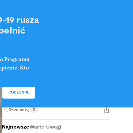
-19 rusza
pełnić
ego Programu
epienie. Kto
CODZIENNE
Skomentuj
0
Najnowsze
Warte Uwagi