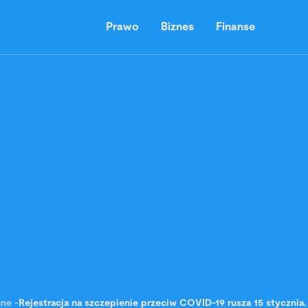
Prawo
Biznes
Finanse
nne
-
Rejestracja na szczepienie przeciw COVID-19 rusza 15 stycznia