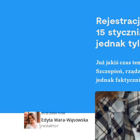
Rejestrac
15 styczn
jednak ty
Już jakiś czas 
Szczepień, rządz
jednak faktyczni
31.12.2020 11:58
Edyta Wara-Wąsowska
redaktor