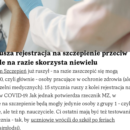
rusza rejestracja na szczepienie przeciw
e na razie skorzysta niewielu
m Szczepień
już ruszył - na razie zaszczepić się mogą
 0, czyli głównie - osoby pracujące w ochronie zdrowia (al
zelni medycznych). 15 stycznia ruszy z kolei rejestracja n
iw COVID-19. Jak jednak potwierdza rzecznik MZ, w
ię na szczepienie będą mogły jedynie osoby z grupy 1 - czyl
, ale też np. nauczyciele. Ci ostatni mają być też testowan
znia - tak, by
uczniowie wrócili do szkół po feriach
ajmłodsi).