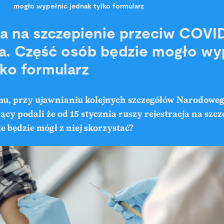
mogło wypełnić jednak tylko formularz
ja na szczepienie przeciw COVID
ia. Część osób będzie mogło wy
lko formularz
temu, przy ujawnianiu kolejnych szczegółów Narodow
ący podali że od 15 stycznia ruszy rejestracja na szcz
e będzie mógł z niej skorzystać?