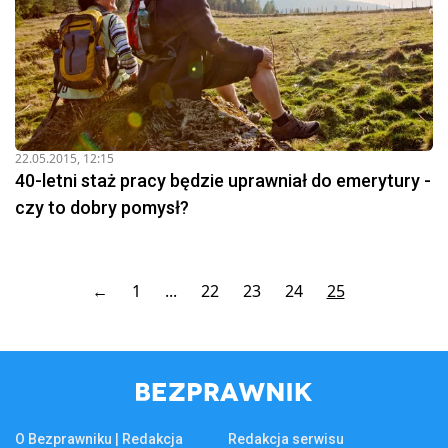
22.05.2015, 12:15
40-letni staż pracy będzie uprawniał do emerytury -
czy to dobry pomysł?
←
1
...
22
23
24
25
O Bezprawniku | Redakcja
Redakcja serwisu