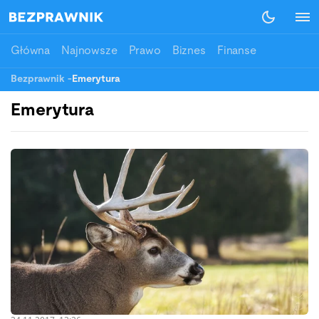
Główna
Najnowsze
Prawo
Biznes
Finanse
Bezprawnik
-
Emerytura
Emerytura