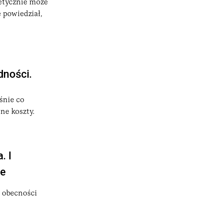
etycznie może
 powiedział,
dności.
śnie co
ne koszty.
. I
ie
z obecności