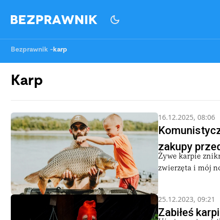
Bezprawnik
-
karp
Karp
16.12.2025, 08:06
Komunistyczn
zakupy prze
Żywe karpie znikn
zwierzęta i mój n
25.12.2023, 09:21
Zabiłeś karp