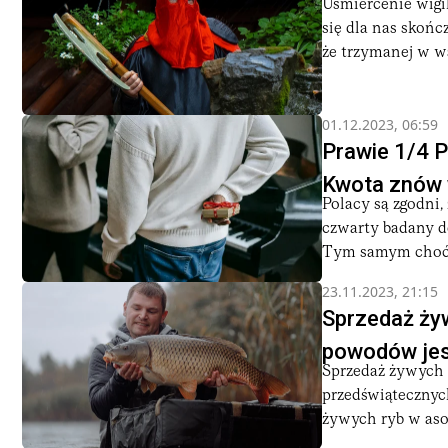
Uśmiercenie wigi
się dla nas skońc
że trzymanej w wa
01.12.2023, 06:59
Prawie 1/4 P
Kwota znów 
Polacy są zgodni,
czwarty badany de
Tym samym choć 
23.11.2023, 21:15
Sprzedaż żyw
powodów jest
Sprzedaż żywych k
przedświątecznych
żywych ryb w aso