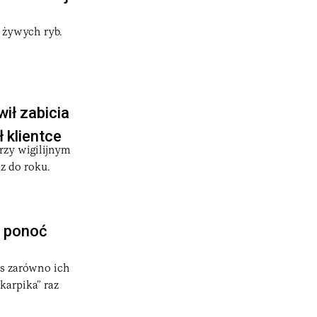
 żywych ryb.
ił zabicia
ł klientce
rzy wigilijnym
z do roku.
o ponoć
s zarówno ich
karpika” raz