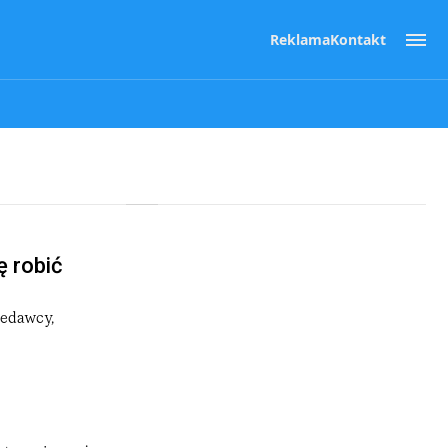
Reklama
Kontakt
ę robić
zedawcy,