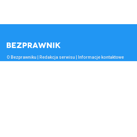
O Bezprawniku | Redakcja serwisu | Informacje kontaktowe
Redakcja serwisu
Regulamin serwisu
Polityka prywatności
Reklama na Bezprawniku
A
B
C
D
E
F
© 2015 - 2026 Bezprawnik sp. z o.o. Wszelkie prawa zastrzeżone