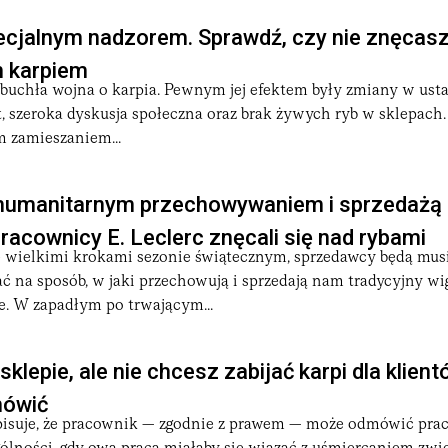
cjalnym nadzorem. Sprawdź, czy nie znęcasz
 karpiem
ybuchła wojna o karpia. Pewnym jej efektem były zmiany w usta
, szeroka dyskusja społeczna oraz brak żywych ryb w sklepach.
 zamieszaniem...
ehumanitarnym przechowywaniem i sprzedażą k
racownicy E. Leclerc znęcali się nad rybami
ę wielkimi krokami sezonie świątecznym, sprzedawcy będą musi
ć na sposób, w jaki przechowują i sprzedają nam tradycyjny wig
e. W zapadłym po trwającym...
klepie, ale nie chcesz zabijać karpi dla klien
ówić
pisuje, że pracownik — zgodnie z prawem — może odmówić prac