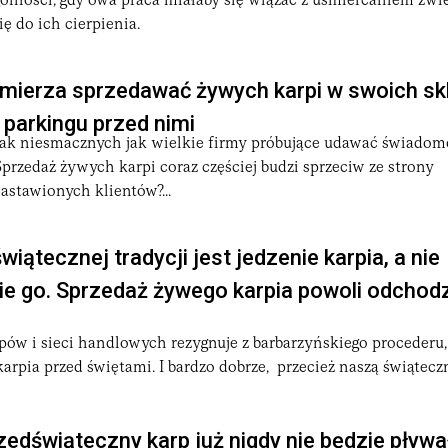
lności, gdy owa praca miałaby się wiązać z uśmiercaniem zwie
ę do ich cierpienia.
mierza sprzedawać żywych karpi w swoich sk
 parkingu przed nimi
 tak niesmacznych jak wielkie firmy próbujące udawać świadom
Sprzedaż żywych karpi coraz częściej budzi sprzeciw ze strony
astawionych klientów?...
iątecznej tradycji jest jedzenie karpia, a nie
e go. Sprzedaż żywego karpia powoli odchodz
pów i sieci handlowych rezygnuje z barbarzyńskiego procederu, 
arpia przed świętami. I bardzo dobrze, przecież naszą świąteczn
edświąteczny karp już nigdy nie będzie pływa