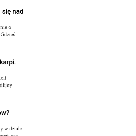
 się nad
nie o
 Gdzieś
arpi.
eli
ilijny
tów?
y w dziale