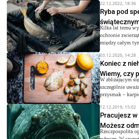
22.12.2022, 18:36
Ryba pod spe
świątecznym
Kilka lat temu w
ochronie zwierząt
między całym tym
03.12.2020, 14:28
Koniec z ni
Wiemy, czy p
W zbliżającym si
szczególnie uważa
przysmak – karpi
12.12.2019, 15:02
Pracujesz w s
Możesz odm
Rzeczpospolita o