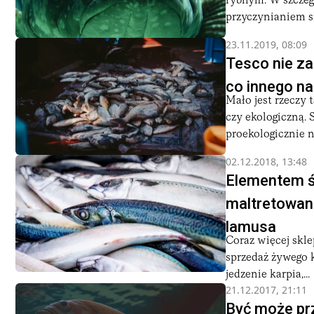
rybnym. W szczegó
przyczynianiem si
23.11.2019, 08:09
Tesco nie za
co innego na
Mało jest rzeczy
czy ekologiczną. 
proekologicznie n
02.12.2018, 13:48
Elementem św
maltretowani
lamusa
Coraz więcej skle
sprzedaż żywego k
jedzenie karpia,...
21.12.2017, 21:11
Być może prz