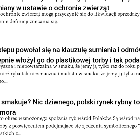
miany w ustawie o ochronie zwierząt
ochronie zwierząt mogą przyczynić się do likwidacji sprzedaży
nie definicji znęcania się.
lepu powołał się na klauzulę sumienia i odmów
pnie włożył go do plastikowej torby i tak poda
pyszna i niepowtarzalna w smaku, że jemy ją tylko raz do roku p
wnież ryba tak niesmaczna i mulista w smaku, że jemy ją tylko ra
,...
 smakuje? Nic dziwnego, polski rynek rybny t
omora
to okres wzmożonego spożycia ryb wśród Polaków. Są wśród na
soby z poświęceniem podejmujące się zjedzenia symbolicznego “
tkich z...