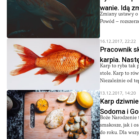
wanie. Idą z
Zmiany ustawy o 
Powód – rozszerze
16.12.2017, 22:22
Pracownik sk
karpia. Nastę
Karp to ryba tak 
stole. Karp to ró
Niezależnie od tego
13.12.2017, 14:20
Karp dziwnie
Sodoma i G
Boże Narodzenie 
smakosze, jak i o
do roku. Dla wszys