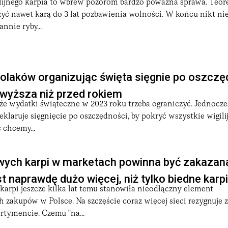
lijnego karpia to wbrew pozorom bardzo poważna sprawa. Teor
zyć nawet karą do 3 lat pozbawienia wolności. W końcu nikt nie
nnie ryby...
olaków organizując święta sięgnie po oszczę
wyższa niż przed rokiem
 że wydatki świąteczne w 2023 roku trzeba ograniczyć. Jednocze
klaruje sięgnięcie po oszczędności, by pokryć wszystkie wigilij
chcemy...
ych karpi w marketach powinna być zakazana
 naprawdę dużo więcej, niż tylko biedne karp
arpi jeszcze kilka lat temu stanowiła nieodłączny element
 zakupów w Polsce. Na szczęście coraz więcej sieci rezygnuje 
rtymencie. Czemu "na...