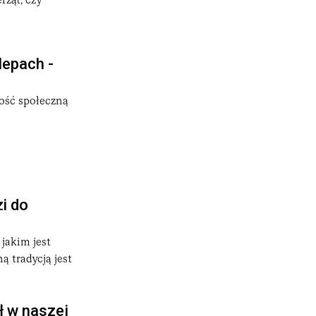
rząt, czy
lepach -
ość społeczną
i do
jakim jest
ą tradycją jest
ł w naszej