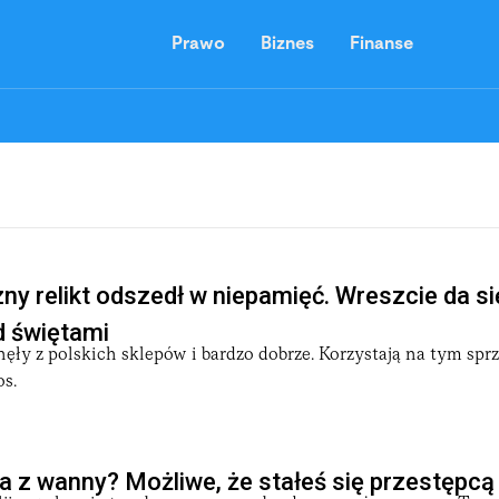
Prawo
Biznes
Finanse
y relikt odszedł w niepamięć. Wreszcie da si
d świętami
ęły z polskich sklepów i bardzo dobrze. Korzystają na tym spr
os.
ia z wanny? Możliwe, że stałeś się przestępcą