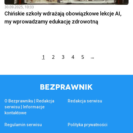
30.09.2025, 10:33
Chińskie szkoły wdrażają obowiązkowe lekcje AI,
my wprowadzamy edukację zdrowotną
1
2
3
4
5
→
O Bezprawniku | Redakcja
Redakcja serwisu
serwisu | Informacje
kontaktowe
Regulamin serwisu
Polityka prywatności