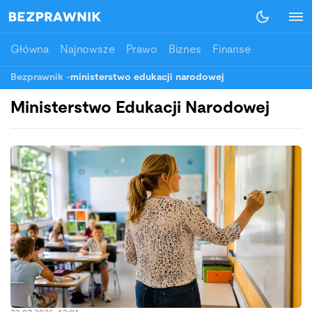
Główna
Najnowsze
Prawo
Biznes
Finanse
Bezprawnik
-
ministerstwo edukacji narodowej
Ministerstwo Edukacji Narodowej