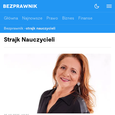
Główna
Najnowsze
Prawo
Biznes
Finanse
Bezprawnik
-
strajk nauczycieli
Strajk Nauczycieli