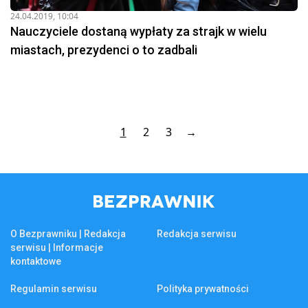
24.04.2019, 10:04
Nauczyciele dostaną wypłaty za strajk w wielu
miastach, prezydenci o to zadbali
1
2
3
→
O Bezprawniku | Redakcja
Redakcja serwisu
serwisu | Informacje
kontaktowe
Regulamin serwisu
Polityka prywatności