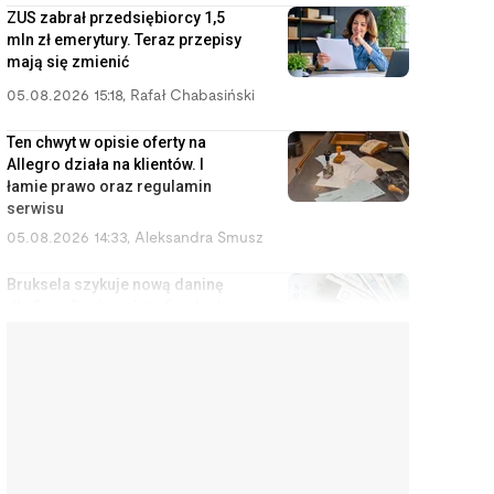
ZUS zabrał przedsiębiorcy 1,5
mln zł emerytury. Teraz przepisy
mają się zmienić
05.08.2026 15:18
,
Rafał Chabasiński
Ten chwyt w opisie oferty na
Allegro działa na klientów. I
łamie prawo oraz regulamin
serwisu
05.08.2026 14:33
,
Aleksandra Smusz
Bruksela szykuje nową daninę
dla firm. Rachunek trafi jednak
do konsumentów
05.08.2026 13:47
,
Piotr Janus
Stuknął w samochód wart 2,5
mln zł. Bez OC ta kolizja kończy
się kredytem do końca życia
05.08.2026 12:51
,
Marcin Szermański