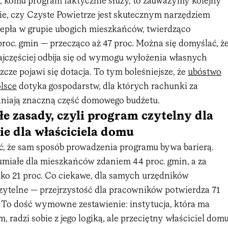
to, komu program faktycznie służy, to zauważymy kolejny
ie, czy Czyste Powietrze jest skutecznym narzędziem
epła w grupie ubogich mieszkańców, twierdząco
roc. gmin — przecząco aż 47 proc. Można się domyślać, ż
najczęściej odbija się od wymogu wyłożenia własnych
zcze pojawi się dotacja. To tym boleśniejsze, że
ubóstwo
lsce
dotyka gospodarstw, dla których rachunki za
niają znaczną część domowego budżetu.
e zasady, czyli program czytelny dla
ie dla właściciela domu
yć, że sam sposób prowadzenia programu bywa barierą.
umiałe dla mieszkańców zdaniem 44 proc. gmin, a za
ylko 21 proc. Co ciekawe, dla samych urzędników
czytelne — przejrzystość dla pracowników potwierdza 71
 To dość wymowne zestawienie: instytucja, która ma
, radzi sobie z jego logiką, ale przeciętny właściciel dom