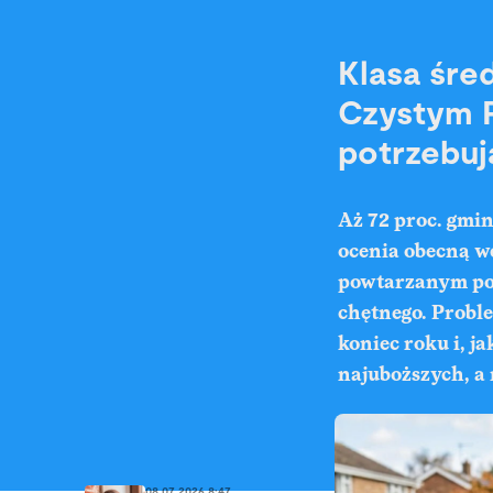
Klasa śre
Czystym P
potrzebuj
Aż 72 proc. gmi
ocenia obecną we
powtarzanym pos
chętnego. Probl
koniec roku i, j
najuboższych, a 
08.07.2026 8:47