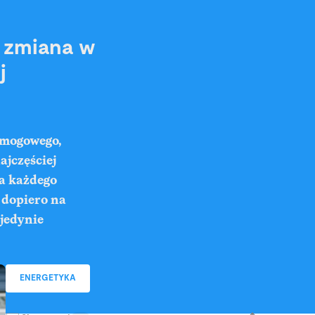
a zmiana w
j
Smogowego,
ajczęściej
a każdego
 dopiero na
 jedynie
ENERGETYKA