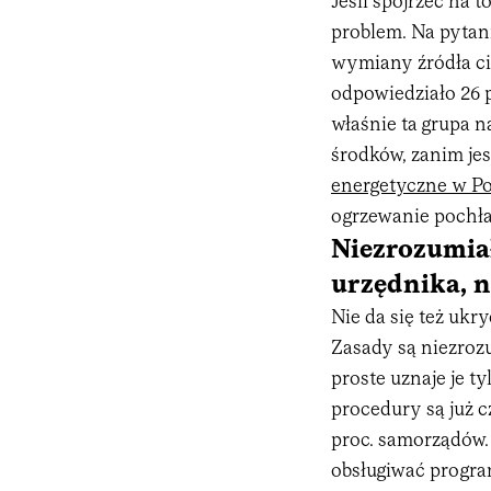
Jeśli spojrzeć na 
problem. Na pytan
wymiany źródła ci
odpowiedziało 26 p
właśnie ta grupa 
środków, zanim jes
energetyczne w Po
ogrzewanie pochła
Niezrozumiał
urzędnika, n
Nie da się też ukr
Zasady są niezroz
proste uznaje je t
procedury są już 
proc. samorządów.
obsługiwać program