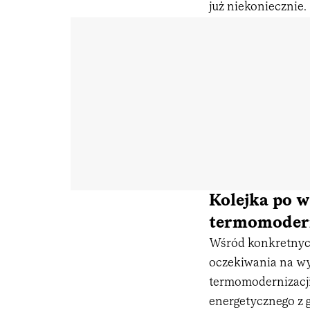
już niekoniecznie.
Kolejka po w
termomoderni
Wśród konkretnych
oczekiwania na wy
termomodernizacji
energetycznego z g