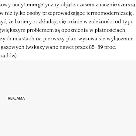
kowy audyt energetyczny
objął z czasem znacznie szerszą
ów niż tylko osoby przeprowadzające termomodernizację.
yć, że bariery rozkładają się różnie w zależności od typu
jwiększym problemem są opóźnienia w płatnościach,
zych miastach na pierwszy plan wysuwa się wyłączenie
ł gazowych (wskazywane nawet przez 85–89 proc.
ządów).
REKLAMA