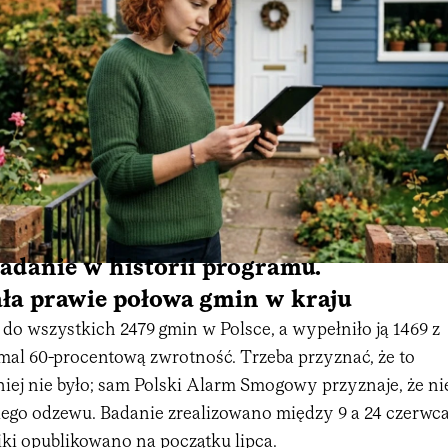
adanie w historii programu.
ła prawie połowa gmin w kraju
do wszystkich 2479 gmin w Polsce, a wypełniło ją 1469 z
emal 60-procentową zwrotność. Trzeba przyznać, że to
śniej nie było; sam Polski Alarm Smogowy przyznaje, że ni
kiego odzewu. Badanie zrealizowano między 9 a 24 czerwc
niki opublikowano na początku lipca.