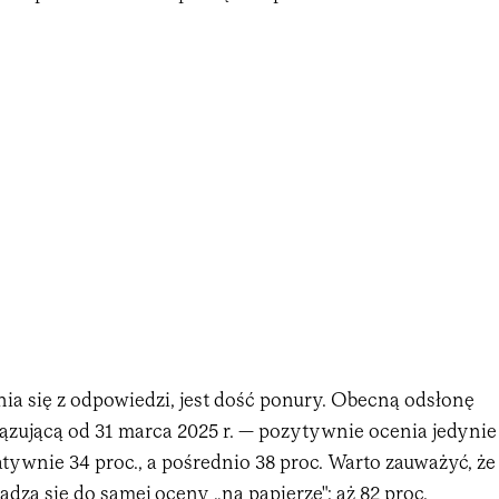
ia się z odpowiedzi, jest dość ponury. Obecną odsłonę
zującą od 31 marca 2025 r. — pozytywnie ocenia jedynie
atywnie 34 proc., a pośrednio 38 proc. Warto zauważyć, że
dza się do samej oceny „na papierze"; aż 82 proc.