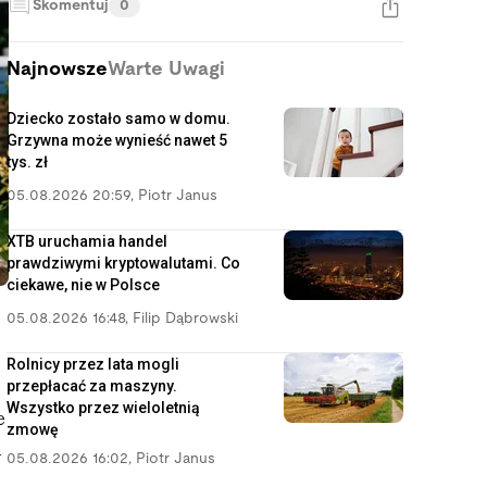
Skomentuj
0
Najnowsze
Warte Uwagi
Dziecko zostało samo w domu.
Grzywna może wynieść nawet 5
tys. zł
05.08.2026 20:59
,
Piotr Janus
XTB uruchamia handel
prawdziwymi kryptowalutami. Co
ciekawe, nie w Polsce
05.08.2026 16:48
,
Filip Dąbrowski
Rolnicy przez lata mogli
przepłacać za maszyny.
Wszystko przez wieloletnią
e
zmowę
a
05.08.2026 16:02
,
Piotr Janus