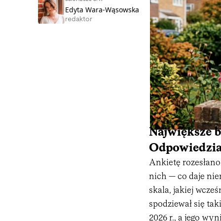
Edyta Wara-Wąsowska
redaktor
Największe b
Odpowiedzia
Ankietę rozesłano 
nich — co daje ni
skala, jakiej wcze
spodziewał się ta
2026 r., a jego wy