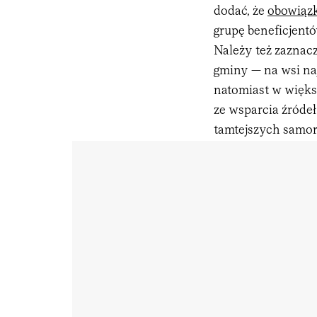
dodać, że
obowiąz
grupę beneficjent
Należy też zaznacz
gminy — na wsi na
natomiast w więks
ze wsparcia źróde
tamtejszych samor