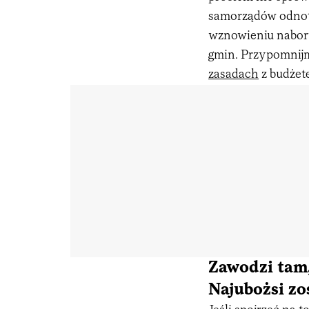
samorządów odnot
wznowieniu naboru
gmin. Przypomnij
zasadach
z budżet
Zawodzi tam,
Najubożsi zo