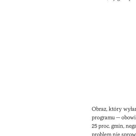
Obraz, który wyłan
programu — obowią
25 proc. gmin, neg
problem nie sprowa