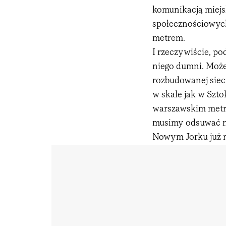
komunikacją miejs
społecznościowych
metrem.
I rzeczywiście, p
niego dumni. Może
rozbudowanej siec
w skale jak w Szto
warszawskim metr
musimy odsuwać na 
Nowym Jorku już n