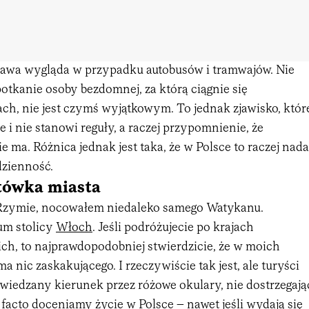
rawa wygląda w przypadku autobusów i tramwajów. Nie
spotkanie osoby bezdomnej, za którą ciągnie się
ch, nie jest czymś wyjątkowym. To jednak zjawisko, któr
 i nie stanowi reguły, a raczej przypomnienie, że
e ma. Różnica jednak jest taka, że w Polsce to raczej nada
dzienność.
tówka miasta
 Rzymie, nocowałem niedaleko samego Watykanu.
um stolicy
Włoch
. Jeśli podróżujecie po krajach
h, to najprawdopodobniej stwierdzicie, że w moich
a nic zaskakującego. I rzeczywiście tak jest, ale turyści
dwiedzany kierunek przez różowe okulary, nie dostrzegają
e facto doceniamy życie w Polsce – nawet jeśli wydają się