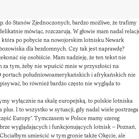
np. do Stanów Zjednoczonych, bardzo możliwe, że trafimy
 delikatnie mówiąc, rozczarują. W głowie mam nadal relacj
, która po pobycie na nowojorskim lotnisku Newark
bozowiska dla bezdomnych. Czy tak jest naprawdę?
konać się osobiście. Mam nadzieję, że ten tekst nie
 za tym, żeby nie wpuścić mnie w przyszłości na
 portach południowoamerykańskich i afrykańskich nie
zpisywać, bo również bardzo często nie wygląda to
zymy wyłącznie na skalę europejską, to polskie lotniska
plus. I to wszystko w sytuacji, gdy nadal wiele postrzega
 część Europy”. Tymczasem w Polsce mamy szereg
rze wyglądających i funkcjonujących lotnisk – Poznań,
Chciałbym umieścić w tym gronie także Okęcie, ale