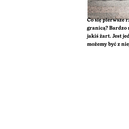
Co się pierwsze 
granicą? Bardzo m
jakiś żart. Jest
możemy być z nie