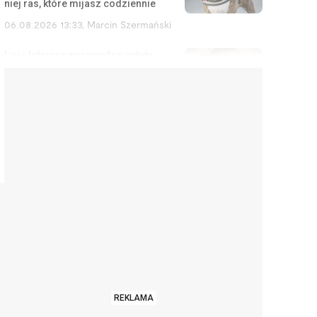
niej ras, które mijasz codziennie
06.08.2026 13:33
,
Marcin Szermański
Linia lotnicza wprowadza opłaty
za korzystanie ze schowka
bagażowego. Żeby pasażerowie
mniej się stresowali
06.08.2026 12:40
,
Edyta Wara-Wąsowska
Działkę ROD można stracić
łatwiej, niż się wydaje. Zarząd
może wypowiedzieć umowę w
kilku sytuacjach
06.08.2026 12:04
,
Edyta Wara-Wąsowska
„Zbieram na pierścionek”. Tak
uliczni muzycy zarabiają na
tanim wzruszeniu i
emocjonalnym szantażu
REKLAMA
06.08.2026 11:02
,
Aleksandra Smusz