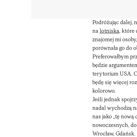
Podróżując dalej, 
na
lotniska
, które
znajomej mi osoby
porównała go do o
Preferowałbym prze
będzie argumentem
terytorium USA. O
będę się więcej ro
kolorowo.
Jeśli jednak spojr
nadal wychodzą na 
nas jako „tę nową
nowoczesnych, dob
Wrocław, Gdańsk. 