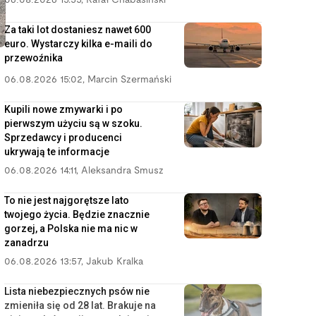
06.08.2026 15:55
,
Rafał Chabasiński
Za taki lot dostaniesz nawet 600
euro. Wystarczy kilka e-maili do
przewoźnika
06.08.2026 15:02
,
Marcin Szermański
Kupili nowe zmywarki i po
pierwszym użyciu są w szoku.
Sprzedawcy i producenci
ukrywają te informacje
06.08.2026 14:11
,
Aleksandra Smusz
To nie jest najgorętsze lato
twojego życia. Będzie znacznie
gorzej, a Polska nie ma nic w
zanadrzu
06.08.2026 13:57
,
Jakub Kralka
Lista niebezpiecznych psów nie
zmieniła się od 28 lat. Brakuje na