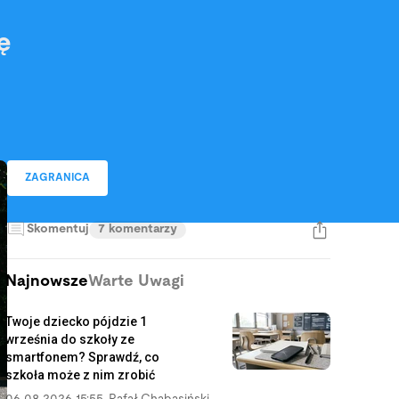
ę
ZAGRANICA
Skomentuj
7 komentarzy
Najnowsze
Warte Uwagi
Twoje dziecko pójdzie 1
września do szkoły ze
smartfonem? Sprawdź, co
szkoła może z nim zrobić