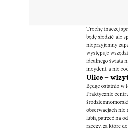
Trochę inaczej sp
będę słodzić, ale 
nieprzyjemny zapa
występuje wszędzie
idealnego świata ni
incydent, a nie co
Ulice – wizy
Będąc ostatnio w
Praktycznie centr
śródziemnomorskic
obserwacjach nie m
lubią patrzeć na o
rzeczy, za które d