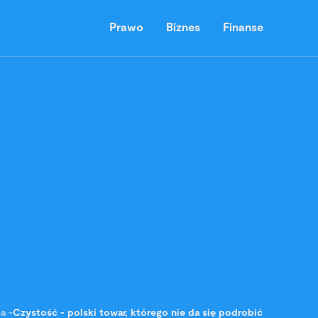
Prawo
Biznes
Finanse
ca
-
Czystość - polski towar, którego nie da się podrobić