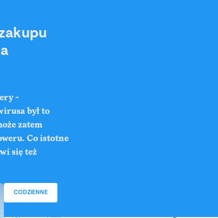
 zakupu
la
ery -
irusa był to
może zatem
oweru. Co istotne
i się też
CODZIENNE