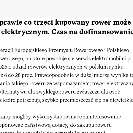
 prawie co trzeci kupowany rower może
 elektrycznym. Czas na dofinansowani
eracji Europejskiego Przemysłu Rowerowego i Polskiego
erowego, na które powołuje się serwis elektromobilni.pl
2026 r. udział rowerów elektrycznych w polskim rynku
z 6 do 28 proc. Prawdopodobnie w dużej mierze wynika t
nia takiego roweru ze wspomaganiem; rower elektryczn
alternatywą dla zwykłego roweru zwłaszcza dla osób
, które potrzebują szybko przemieszczać się na niewielki
ądzący mogliby wykorzystać rosnące zainteresowanie
roponować państwową dotację do zakupu roweru