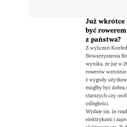
Już wkrótce
być rowerem
z państwa?
Z wyliczeń Konfed
Stowarzyszenia Row
wynika, że już w 
rowerów wzrośnie 
z wygody użytkowa
mógłby być dobrą 
starszych czy osób
odległości.
Wydaje się, że rz
elektrykami i zap