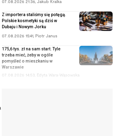
07.08.2026 21:36
,
Jakub Kralka
Z importera staliśmy się potęgą.
Polskie kosmetyki są dziś w
Dubaju i Nowym Jorku
07.08.2026 15:41
,
Piotr Janus
175,6 tys. zł na sam start. Tyle
trzeba mieć, żeby w ogóle
pomyśleć o mieszkaniu w
Warszawie
07.08.2026 14:53
,
Edyta Wara-Wąsowska
Chciałam wyrzucić zepsuty
irygator za 200 zł. Naprawiłam
go sama za niecałe 50 zł
a
07.08.2026 14:05
,
Aleksandra Smusz
Mieszkania na tym osiedlu były o
20 proc. tańsze niż kilka
przecznic dalej. Powód