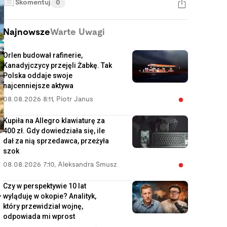
Skomentuj
0
Najnowsze
Warte Uwagi
Orlen budował rafinerie,
Kanadyjczycy przejęli Żabkę. Tak
Polska oddaje swoje
najcenniejsze aktywa
08.08.2026 8:11
,
Piotr Janus
Kupiła na Allegro klawiaturę za
400 zł. Gdy dowiedziała się, ile
dał za nią sprzedawca, przeżyła
szok
08.08.2026 7:10
,
Aleksandra Smusz
Czy w perspektywie 10 lat
,
wyląduję w okopie? Analityk,
który przewidział wojnę,
odpowiada mi wprost