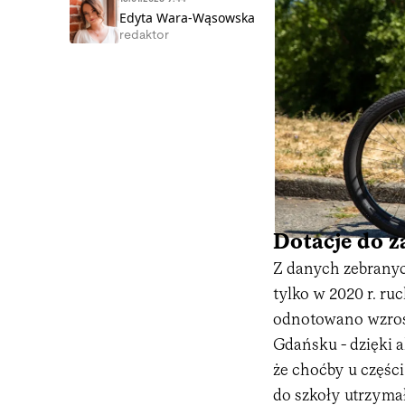
Edyta Wara-Wąsowska
redaktor
Dotacje do 
Z danych zebranyc
tylko w 2020 r. r
odnotowano wzros
Gdańsku - dzięki a
że choćby u częśc
do szkoły utrzymał 