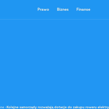
Prawo
Biznes
Finanse
nne
-
Kolejne samorządy rozważają dotacje do zakupu roweru elektr