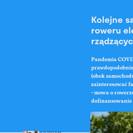
Kolejne s
roweru el
rządzący
Pandemia COVID-
prawdopodobnie z
(obok samochodu
zainteresować fa
- mowa o rowerze
dofinansowanie
16.01.2023 9:44