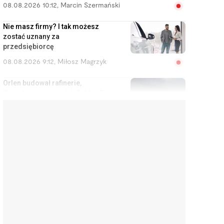
08.08.2026 10:12
,
Marcin Szermański
Nie masz firmy? I tak możesz
zostać uznany za
przedsiębiorcę
08.08.2026 9:12
,
Miłosz Magrzyk
Orlen budował rafinerie,
Kanadyjczycy przejęli Żabkę. Tak
Polska oddaje swoje
najcenniejsze aktywa
08.08.2026 8:11
,
Piotr Janus
Kupiła na Allegro klawiaturę za
400 zł. Gdy dowiedziała się, ile
dał za nią sprzedawca, przeżyła
szok
08.08.2026 7:10
,
Aleksandra Smusz
Czy w perspektywie 10 lat
wyląduję w okopie? Analityk,