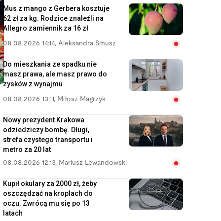
Mus z mango z Gerbera kosztuje
62 zł za kg. Rodzice znaleźli na
Allegro zamiennik za 16 zł
08.08.2026 14:14
,
Aleksandra Smusz
Do mieszkania ze spadku nie
masz prawa, ale masz prawo do
zysków z wynajmu
08.08.2026 13:11
,
Miłosz Magrzyk
Nowy prezydent Krakowa
odziedziczy bombę. Długi,
strefa czystego transportu i
metro za 20 lat
08.08.2026 12:13
,
Mariusz Lewandowski
Kupił okulary za 2000 zł, żeby
oszczędzać na kroplach do
oczu. Zwrócą mu się po 13
latach