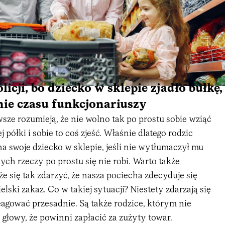
icji, bo dziecko w sklepie zjadło bułkę,
ie czasu funkcjonariuszy
wsze rozumieją, że nie wolno tak po prostu sobie wziąć
 półki i sobie to coś zjeść. Właśnie dlatego rodzic
 swoje dziecko w sklepie, jeśli nie wytłumaczył mu
ych rzeczy po prostu się nie robi. Warto także
 się tak zdarzyć, że nasza pociecha zdecyduje się
lski zakaz. Co w takiej sytuacji? Niestety zdarzają się
agować przesadnie. Są także rodzice, którym nie
 głowy, że powinni zapłacić za zużyty towar.