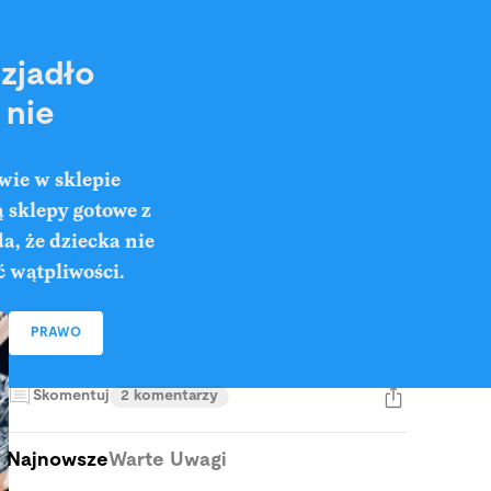
zjadło
 nie
wie w sklepie
ą sklepy gotowe z
a, że dziecka nie
 wątpliwości.
PRAWO
Skomentuj
2 komentarzy
Najnowsze
Warte Uwagi