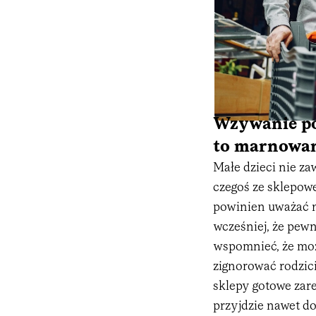
Wzywanie pol
to marnowan
Małe dzieci nie za
czegoś ze sklepowej
powinien uważać na
wcześniej, że pewn
wspomnieć, że może
zignorować rodzicie
sklepy gotowe zare
przyjdzie nawet do