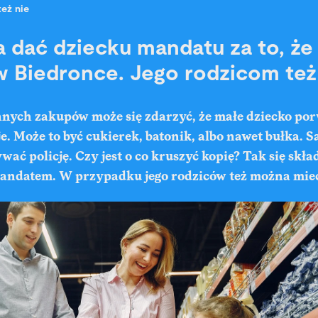
też nie
 dać dziecku mandatu za to, że 
w Biedronce. Jego rodzicom też
nnych zakupów może się zdarzyć, że małe dziecko por
je. Może to być cukierek, batonik, albo nawet bułka. S
ać policję. Czy jest o co kruszyć kopię? Tak się skład
ndatem. W przypadku jego rodziców też można mieć