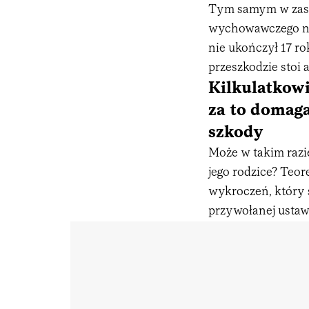
Tym samym w zasa
wychowawczego nie
nie ukończył 17 r
przeszkodzie stoi ar
Kilkulatkow
za to domaga
szkody
Może w takim razi
jego rodzice? Teor
wykroczeń, który 
przywołanej ustaw