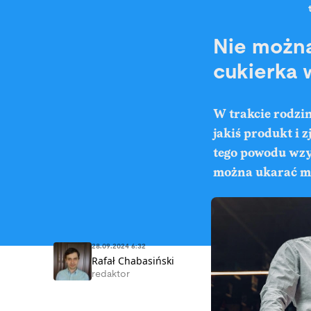
Nie można
cukierka 
W trakcie rodzi
jakiś produkt i z
tego powodu wzyw
można ukarać ma
28.09.2024 6:32
Rafał Chabasiński
redaktor