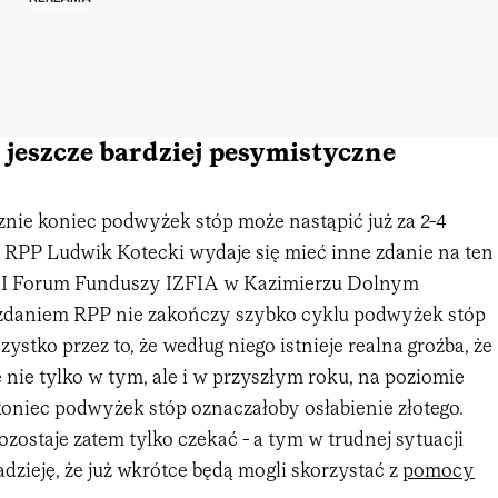
ę jeszcze bardziej pesymistyczne
znie koniec podwyżek stóp może nastąpić już za 2-4
 RPP Ludwik Kotecki wydaje się mieć inne zdanie na ten
VI Forum Funduszy IZFIA w Kazimierzu Dolnym
go zdaniem RPP nie zakończy szybko cyklu podwyżek stóp
stko przez to, że według niego istnieje realna groźba, że
e nie tylko w tym, ale i w przyszłym roku, na poziomie
oniec podwyżek stóp oznaczałoby osłabienie złotego.
ostaje zatem tylko czekać - a tym w trudnej sytuacji
dzieję, że już wkrótce będą mogli skorzystać z
pomocy