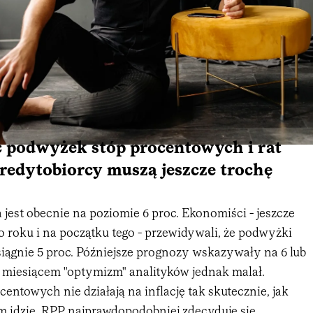
c podwyżek stóp procentowych i rat
redytobiorcy muszą jeszcze trochę
 jest obecnie na poziomie 6 proc. Ekonomiści - jeszcze
 roku i na początku tego - przewidywali, że podwyżki
siągnie 5 proc. Późniejsze prognozy wskazywały na 6 lub
m miesiącem "optymizm" analityków jednak malał.
entowych nie działają na inflację tak skutecznie, jak
m idzie, RPP najprawdopodobniej zdecyduje się