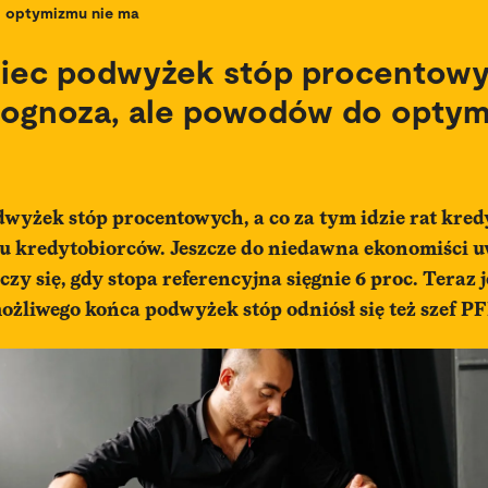
optymizmu nie ma
niec podwyżek stóp procentowy
rognoza, ale powodów do optym
wyżek stóp procentowych, a co za tym idzie rat kre
lu kredytobiorców. Jeszcze do niedawna ekonomiści uw
y się, gdy stopa referencyjna sięgnie 6 proc. Teraz
możliwego końca podwyżek stóp odniósł się też szef PF