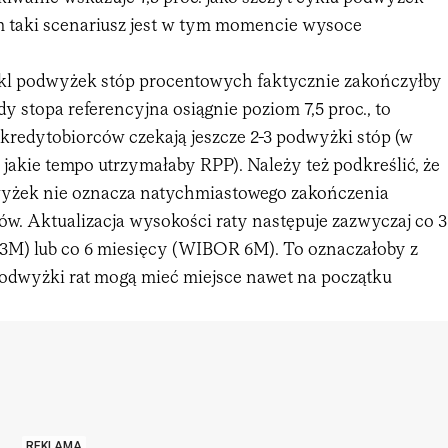
em taki scenariusz jest w tym momencie wysoce
 cykl podwyżek stóp procentowych faktycznie zakończyłby
y stopa referencyjna osiągnie poziom 7,5 proc., to
 kredytobiorców czekają jeszcze 2-3 podwyżki stóp (w
, jakie tempo utrzymałaby RPP). Należy też podkreślić, że
wyżek nie oznacza natychmiastowego zakończenia
ów. Aktualizacja wysokości raty następuje zazwyczaj co 3
M) lub co 6 miesięcy (WIBOR 6M). To oznaczałoby z
 podwyżki rat mogą mieć miejsce nawet na początku
REKLAMA