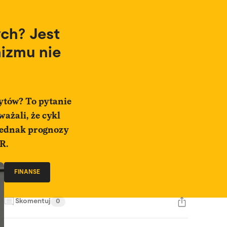
ch? Jest
izmu nie
dytów? To pytanie
ażali, że cykl
 jednak prognozy
R.
FINANSE
Skomentuj
0