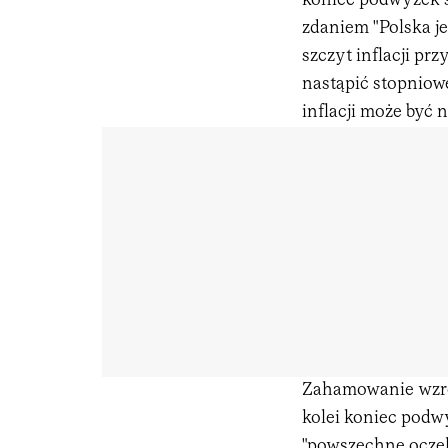
koniec podwyżek s
zdaniem "Polska j
szczyt inflacji prz
nastąpić stopniowe
inflacji może być 
Zahamowanie wzros
kolei koniec podw
"powszechne oczek