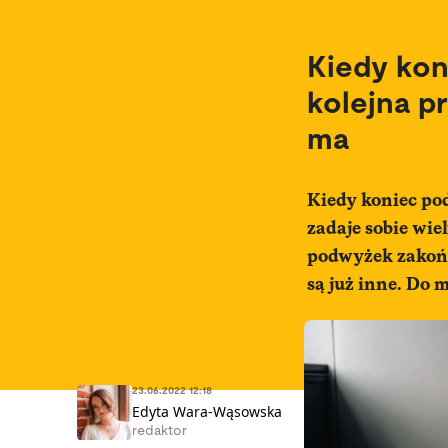
Kiedy ko
kolejna p
ma
Kiedy koniec pod
zadaje sobie wie
podwyżek zakończ
są już inne. Do 
23.06.2022 12:18
Edyta Wara-Wąsowska
redaktor