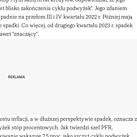
tóp i tym samym rat kredytów, odpowiedział, że jego
est blisko zakończenia cyklu podwyżek". Jego zdaniem
ypadnie na przełom III i IV kwartału 2022 r. Później mają
 spadki. Co więcej, od drugiego kwartału 2023 r. spadek
nawet "znaczący".
REKLAMA
tu inflacji, a w dłuższej perspektywie spadek, oznacza z
yżek stóp procentowych. Jak twierdzi szef PFR,
iwanie wskazuje 7,5 proc. jako szczyt cyklu podwyżek