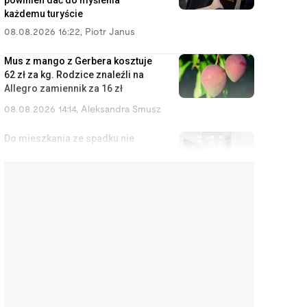
powinien dać do myślenia
każdemu turyście
08.08.2026 16:22
,
Piotr Janus
Mus z mango z Gerbera kosztuje
62 zł za kg. Rodzice znaleźli na
Allegro zamiennik za 16 zł
08.08.2026 14:14
,
Aleksandra Smusz
Do mieszkania ze spadku nie
masz prawa, ale masz prawo do
zysków z wynajmu
08.08.2026 13:11
,
Miłosz Magrzyk
Nowy prezydent Krakowa
odziedziczy bombę. Długi,
strefa czystego transportu i
metro za 20 lat
08.08.2026 12:13
,
Mariusz Lewandowski
Kupił okulary za 2000 zł, żeby