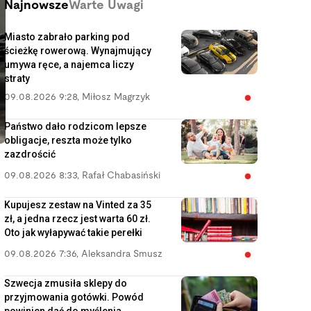
Najnowsze
Warte Uwagi
Miasto zabrało parking pod
ścieżkę rowerową. Wynajmujący
umywa ręce, a najemca liczy
straty
09.08.2026 9:28
,
Miłosz Magrzyk
Państwo dało rodzicom lepsze
obligacje, reszta może tylko
zazdrościć
09.08.2026 8:33
,
Rafał Chabasiński
Kupujesz zestaw na Vinted za 35
zł, a jedna rzecz jest warta 60 zł.
Oto jak wyłapywać takie perełki
09.08.2026 7:36
,
Aleksandra Smusz
Szwecja zmusiła sklepy do
przyjmowania gotówki. Powód