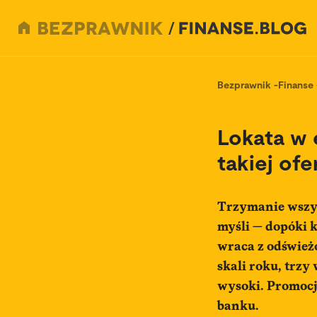
Bezprawnik
-
Finanse
Lokata w e
takiej ofe
Trzymanie wszys
myśli — dopóki k
wraca z odświeżo
skali roku, trzy
wysoki. Promocj
banku.