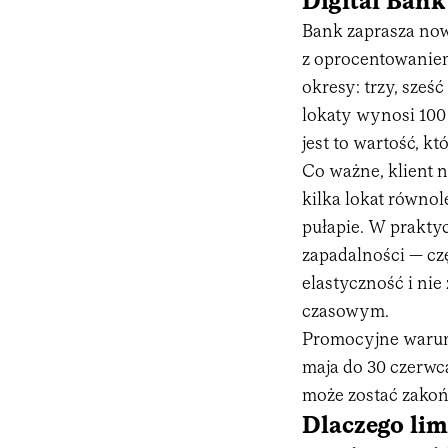
Digital Bank
Bank zaprasza now
z oprocentowaniem
okresy: trzy, sześ
lokaty wynosi 100 
jest to wartość, k
Co ważne, klient 
kilka lokat równol
pułapie. W prakty
zapadalności — cz
elastyczność i ni
czasowym.
Promocyjne warunk
maja do 30 czerwca
może zostać zakoń
Dlaczego limi