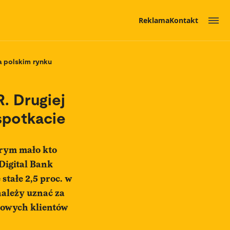
Reklama
Kontakt
na polskim rynku
R. Drugiej
 spotkacie
órym mało kto
Digital Bank
stałe 2,5 proc. w
należy uznać za
nowych klientów