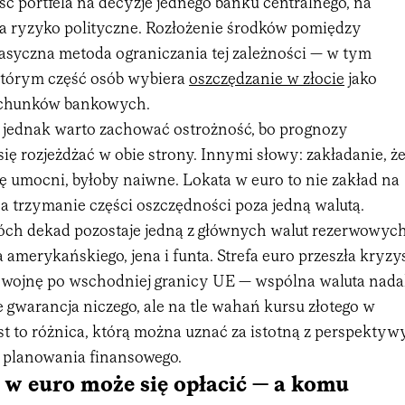
ć portfela na decyzje jednego banku centralnego, na
 na ryzyko polityczne. Rozłożenie środków pomiędzy
klasyczna metoda ograniczania tej zależności — w tym
tórym część osób wybiera
oszczędzanie w złocie
jako
rachunków bankowych.
Tu jednak warto zachować ostrożność, bo prognozy
się rozjeżdżać w obie strony. Innymi słowy: zakładanie, ż
ę umocni, byłoby naiwne. Lokata w euro to nie zakład na
a trzymanie części oszczędności poza jedną walutą.
ch dekad pozostaje jedną z głównych walut rezerwowyc
a amerykańskiego, jena i funta. Strefa euro przeszła kryzy
i wojnę po wschodniej granicy UE — wspólna waluta nada
e gwarancja niczego, ale na tle wahań kursu złotego w
est to różnica, którą można uznać za istotną z perspektyw
 planowania finansowego.
w euro może się opłacić — a komu