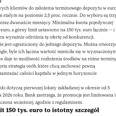
?
ych klientów do założenia terminowego depozytu w eur
 stałym na poziomie 2,5 proc. rocznie. Do wyboru są trz
ć oraz dwanaście miesięcy. Minimalna kwota pojedynczej
euro, a górny limit ustawiono na 150 tys. euro łącznie — i
tóra wyraźnie odróżnia tę ofertę od konkurencji.
nie jest ograniczony do jednego depozytu. Można otworzy
egle, byle ich łączna wartość mieściła się w wyznaczony
ce daje to możliwość rozłożenia środków na różne termin
ęsta strategia osób, które chcą zachować pewną
e zamrażać całości kapitału w jednym horyzoncie
i dotyczą pierwszej lokaty zakładanej w okresie od 5
 2026 roku. Bank zastrzega, że promocja jest limitowana i
czona wcześniej, zgodnie z regulaminem.
t 150 tys. euro to istotny szczegół