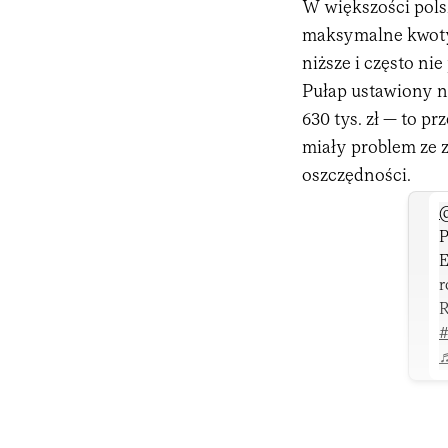
W większości pols
maksymalne kwoty
niższe i często ni
Pułap ustawiony n
630 tys. zł — to p
miały problem ze 
oszczędności.
@
P
E
r
R
#
♬