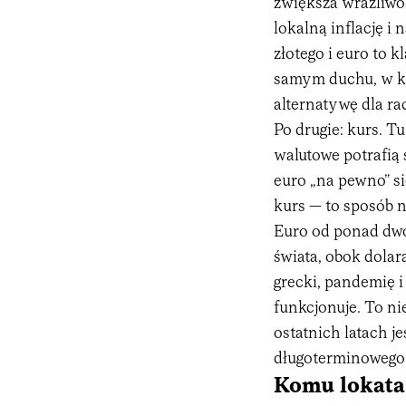
zwiększa wrażliwoś
lokalną inflację i
złotego i euro to 
samym duchu, w k
alternatywę dla 
Po drugie: kurs. 
walutowe potrafią 
euro „na pewno” si
kurs — to sposób n
Euro od ponad dwó
świata, obok dolar
grecki, pandemię 
funkcjonuje. To ni
ostatnich latach j
długoterminowego
Komu lokata 