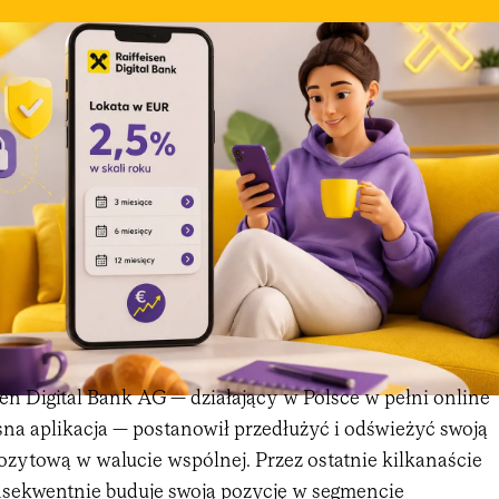
sen Digital Bank AG — działający w Polsce w pełni online
na aplikacja — postanowił przedłużyć i odświeżyć swoją
ozytową w walucie wspólnej. Przez ostatnie kilkanaście
sekwentnie buduje swoją pozycję w segmencie