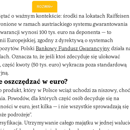
ROZWIŃ
ętać o ważnym kontekście: środki na lokatach Raiffeisen
hronione w ramach austriackiego systemu gwarantowania
gwarancji wynosi 100 tys. euro na deponenta — to
Unii Europejskiej, zgodny z dyrektywą o systemach
pozytów. Polski
Bankowy Fundusz Gwarancyjny
działa n
ch. Oznacza to, że jeśli ktoś zdecyduje się ulokować
o, część kwoty (50 tys. euro) wykracza poza standardową
jną.
e oszczędzać w euro?
o produkt, który w Polsce wciąż uchodzi za niszowy, cho
nia. Powodów, dla których część osób decyduje się na
ości w euro, jest kilka — i nie wszystkie sprowadzają się
że podrożeje”.
rsyfikacja. Utrzymywanie całego majątku w jednej waluci