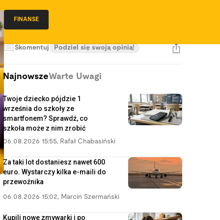
FINANSE
Skomentuj
Podziel się swoją opinią!
Najnowsze
Warte Uwagi
Twoje dziecko pójdzie 1
września do szkoły ze
smartfonem? Sprawdź, co
szkoła może z nim zrobić
06.08.2026 15:55
,
Rafał Chabasiński
Za taki lot dostaniesz nawet 600
euro. Wystarczy kilka e-maili do
przewoźnika
06.08.2026 15:02
,
Marcin Szermański
Kupili nowe zmywarki i po