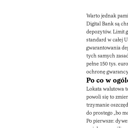
Warto jednak pami
Digital Bank są c
depozytów. Limit 
standard w całej 
gwarantowania de
tych samych zasada
pełne 150 tys. eur
ochronę gwarancy
Po co w ogól
Lokata walutowa t
powoli się to zmie
trzymanie oszczędn
do prostego „bo mo
Po pierwsze: dywe