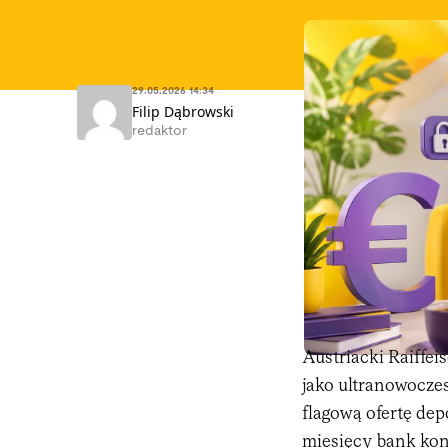
29.05.2026 14:34
Filip Dąbrowski
redaktor
Austriacki Raiffei
jako ultranowoczes
flagową ofertę dep
miesięcy bank kon