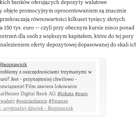
kich banków oferujących depozyty walutowe
 objęte promocyjnym oprocentowaniem są znacznie
e przekraczają równowartości kilkuset tysięcy złotych.
a 150 tys. euro — czyli przy obecnym kursie nieco ponad
rzestrzeń dla osób z większym kapitałem, które do tej pory
znalezieniem oferty depozytowej dopasowanej do skali ic
bezprawnik
roblemy z oszczędnościami trzymanymi w
uro? Jest - przynajmniej chwilowo -
ozwiązanie! Film zawiera lokowanie
aiffeisen Digital Bank AG.
#lokata
#euro
waluty
#oszczedzanie
#finanse
 oryginalny dźwięk - Bezprawnik