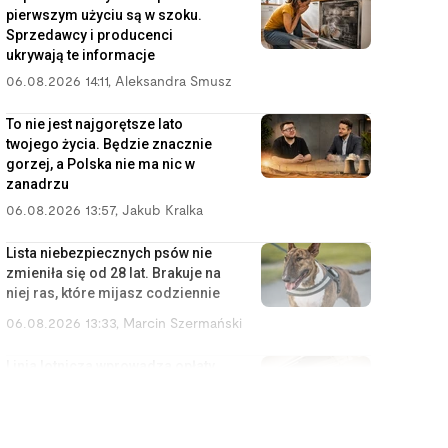
pierwszym użyciu są w szoku.
Sprzedawcy i producenci
ukrywają te informacje
06.08.2026 14:11
,
Aleksandra Smusz
To nie jest najgorętsze lato
twojego życia. Będzie znacznie
gorzej, a Polska nie ma nic w
zanadrzu
06.08.2026 13:57
,
Jakub Kralka
Lista niebezpiecznych psów nie
zmieniła się od 28 lat. Brakuje na
niej ras, które mijasz codziennie
06.08.2026 13:33
,
Marcin Szermański
Linia lotnicza wprowadza opłaty
za korzystanie ze schowka
bagażowego. Żeby pasażerowie
mniej się stresowali