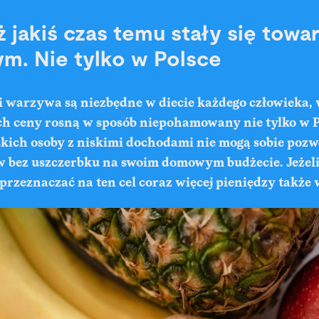
 jakiś czas temu stały się tow
m. Nie tylko w Polsce
i warzywa są niezbędne w diecie każdego człowieka,
ich ceny rosną w sposób niepohamowany nie tylko w P
skich osoby z niskimi dochodami nie mogą sobie pozw
 bez uszczerbku na swoim domowym budżecie. Jeżel
rzeznaczać na ten cel coraz więcej pieniędzy także 