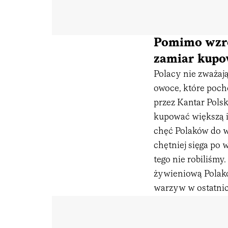
Pomimo wzro
zamiar kupo
Polacy nie zważaj
owoce, które poch
przez Kantar Pols
kupować większą i
chęć Polaków do w
chętniej sięga po
tego nie robiliśm
żywieniową Polakó
warzyw w ostatnich