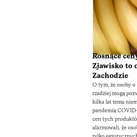
Rosnące ce
Zjawisko to 
Zachodzie
O tym, że osoby o
rzadziej mogą poz
kilka lat temu nie
pandemią COVID-1
cen tych produktów
alarmowali, że os
tylko egzotycznych