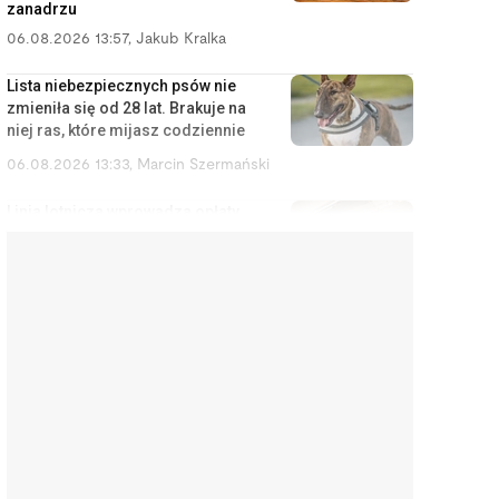
zanadrzu
06.08.2026 13:57
,
Jakub Kralka
Lista niebezpiecznych psów nie
zmieniła się od 28 lat. Brakuje na
niej ras, które mijasz codziennie
06.08.2026 13:33
,
Marcin Szermański
Linia lotnicza wprowadza opłaty
za korzystanie ze schowka
bagażowego. Żeby pasażerowie
mniej się stresowali
06.08.2026 12:40
,
Edyta Wara-Wąsowska
Działkę ROD można stracić
łatwiej, niż się wydaje. Zarząd
może wypowiedzieć umowę w
kilku sytuacjach
06.08.2026 12:04
,
Edyta Wara-Wąsowska