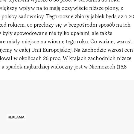
 w tej chwili wyższe o 30 proc. w stosunku do roku
większy wpływ na to mają oczywiście niższe plony, z
 polscy sadownicy. Tegoroczne zbiory jabłek będą aż o 2
rzed rokiem, co przełoży się w bezpośredni sposób na ich
y były spowodowane nie tylko upałami, ale także
re miały miejsce na wiosnę tego roku. Co ważne, wzrost
jemy w całej Unii Europejskiej. Na Zachodzie wzrost cen
ował w okolicach 26 proc. W krajach zachodnich niższe
y, a spadek najbardziej widoczny jest w Niemczech (15,8
REKLAMA