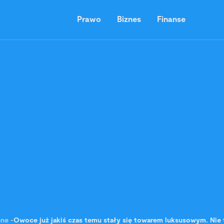
Prawo
Biznes
Finanse
nne
-
Owoce już jakiś czas temu stały się towarem luksusowym. Nie 