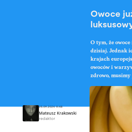
Owoce już
luksusowy
O tym, że owoce 
dzisiaj. Jednak 
krajach europej
owoców i warzyw
zdrowo, musimy p
25.09.2024 11:48
Mateusz Krakowski
redaktor