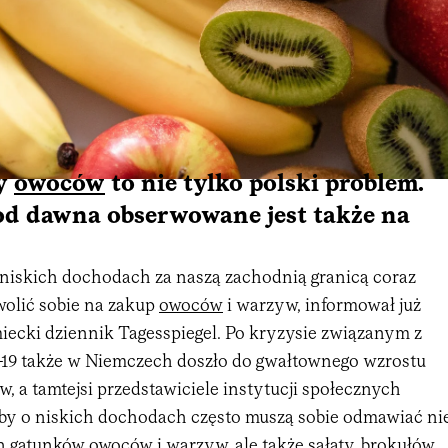
ny
owoców
to nie tylko polski problem.
od dawna obserwowane jest także na
 niskich dochodach za naszą zachodnią granicą coraz
wolić sobie na zakup
owoców
i warzyw, informował już
miecki dziennik Tagesspiegel. Po kryzysie związanym z
9 także w Niemczech doszło do gwałtownego wzrostu
, a tamtejsi przedstawiciele instytucji społecznych
oby o niskich dochodach często muszą sobie odmawiać ni
 gatunków owoców i warzyw, ale także sałaty, brokułów,