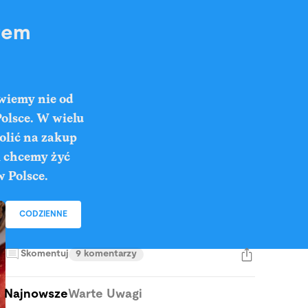
arem
 wiemy nie od
olsce. W wielu
olić na
zakup
i chcemy żyć
w Polsce.
CODZIENNE
Skomentuj
9 komentarzy
Najnowsze
Warte Uwagi