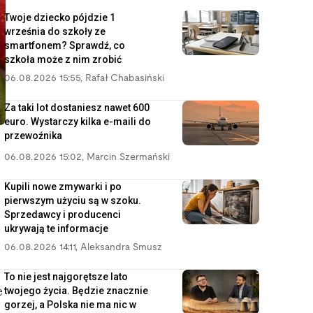
Twoje dziecko pójdzie 1
września do szkoły ze
smartfonem? Sprawdź, co
szkoła może z nim zrobić
06.08.2026 15:55
,
Rafał Chabasiński
Za taki lot dostaniesz nawet 600
euro. Wystarczy kilka e-maili do
przewoźnika
06.08.2026 15:02
,
Marcin Szermański
Kupili nowe zmywarki i po
pierwszym użyciu są w szoku.
Sprzedawcy i producenci
ukrywają te informacje
06.08.2026 14:11
,
Aleksandra Smusz
To nie jest najgorętsze lato
twojego życia. Będzie znacznie
e
gorzej, a Polska nie ma nic w