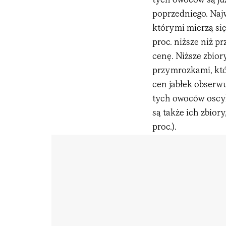
tych owoców są już
poprzedniego. Naj
którymi mierzą się
proc. niższe niż p
cenę. Niższe zbior
przymrozkami, któ
cen jabłek obserwu
tych owoców oscyl
są także ich zbior
proc.).