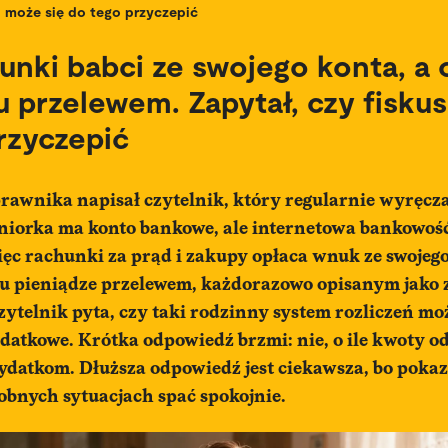
może się do tego przyczepić
hunki babci ze swojego konta, a 
 przelewem. Zapytał, czy fiskus
rzyczepić
rawnika napisał czytelnik, który regularnie wyręcza
niorka ma konto bankowe, ale internetowa bankowość 
ięc rachunki za prąd i zakupy opłaca wnuk ze swojeg
u pieniądze przelewem, każdorazowo opisanym jako 
zytelnik pyta, czy taki rodzinny system rozliczeń mo
datkowe. Krótka odpowiedź brzmi: nie, o ile kwoty 
datkom. Dłuższa odpowiedź jest ciekawsza, bo pokazu
obnych sytuacjach spać spokojnie.