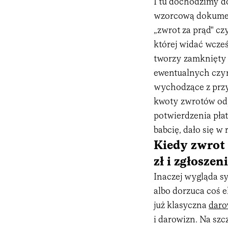
I tu dochodzimy do
wzorcową dokumen
„zwrot za prąd" cz
której widać wcześ
tworzy zamknięty 
ewentualnych czyn
wychodzące z przy
kwoty zwrotów od
potwierdzenia płat
babcię, dało się w
Kiedy zwrot 
zł i zgłoszen
Inaczej wygląda sy
albo dorzuca coś 
już klasyczna
daro
i darowizn. Na szc