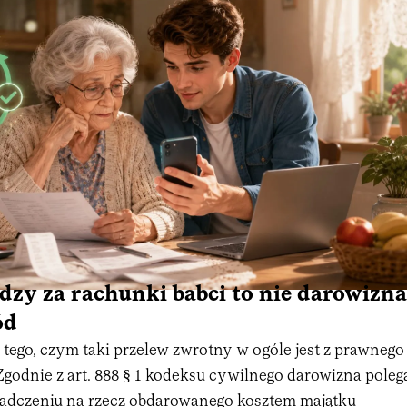
dzy za rachunki babci to nie darowizna
ód
tego, czym taki przelew zwrotny w ogóle jest z prawnego
godnie z art. 888 § 1 kodeksu cywilnego darowizna poleg
adczeniu na rzecz obdarowanego kosztem majątku