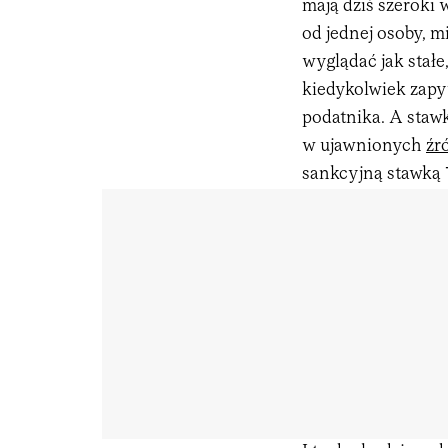
mają dziś szeroki
od jednej osoby, 
wyglądać jak stał
kiedykolwiek zapy
podatnika. A stawk
w ujawnionych
źr
sankcyjną stawką 