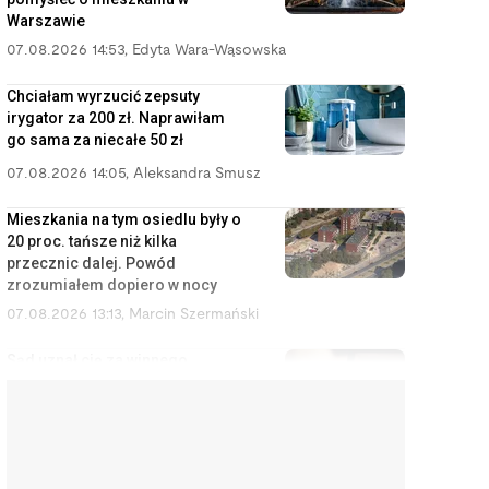
Warszawie
07.08.2026 14:53
,
Edyta Wara-Wąsowska
Chciałam wyrzucić zepsuty
irygator za 200 zł. Naprawiłam
go sama za niecałe 50 zł
07.08.2026 14:05
,
Aleksandra Smusz
Mieszkania na tym osiedlu były o
20 proc. tańsze niż kilka
przecznic dalej. Powód
zrozumiałem dopiero w nocy
07.08.2026 13:13
,
Marcin Szermański
Sąd uznał cię za winnego
rozwodu? To wcale nie oznacza,
że dostaniesz mniej pieniędzy
07.08.2026 12:28
,
Miłosz Magrzyk
Wynajem mieszkań jest coraz