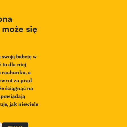
ona
 może się
 swoją babcię w
to dla niej
o rachunku, a
zwrot za prąd
że ściągnąć na
odpowiadają
je, jak niewiele