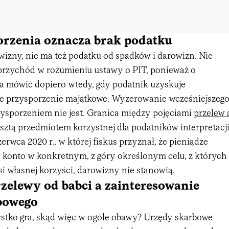
orzenia oznacza brak podatku
wizny, nie ma też podatku od spadków i darowizn. Nie
przychód w rozumieniu ustawy o PIT, ponieważ o
 mówić dopiero wtedy, gdy podatnik uzyskuje
łe przysporzenie majątkowe. Wyzerowanie wcześniejszeg
ysporzeniem nie jest. Granica między pojęciami
przelew 
esztą przedmiotem korzystnej dla podatników interpretacj
erwca 2020 r., w której fiskus przyznał, że pieniądze
e konto w konkretnym, z góry określonym celu, z których
i własnej korzyści, darowizny nie stanowią.
zelewy od babci a zainteresowanie
bowego
stko gra, skąd więc w ogóle obawy? Urzędy skarbowe