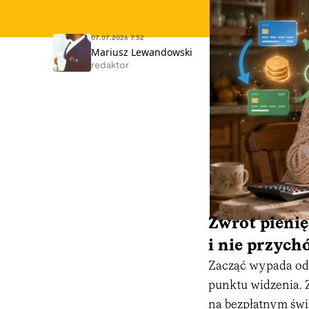
07.07.2026 7:52
Mariusz Lewandowski
redaktor
Zwrot pienię
i nie przych
Zacząć wypada od 
punktu widzenia. Z
na bezpłatnym świ