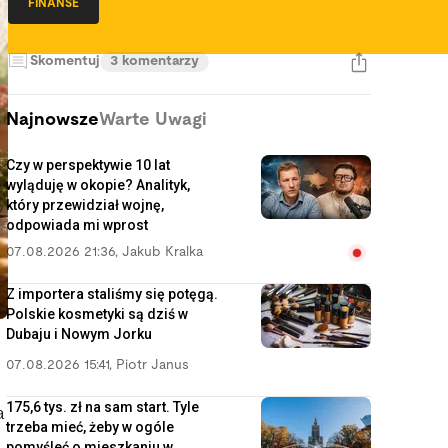
FINANSE
Skomentuj
3 komentarzy
Najnowsze
Warte Uwagi
Czy w perspektywie 10 lat
wyląduję w okopie? Analityk,
który przewidział wojnę,
odpowiada mi wprost
07.08.2026 21:36
,
Jakub Kralka
Z importera staliśmy się potęgą.
Polskie kosmetyki są dziś w
Dubaju i Nowym Jorku
07.08.2026 15:41
,
Piotr Janus
175,6 tys. zł na sam start. Tyle
a
trzeba mieć, żeby w ogóle
pomyśleć o mieszkaniu w