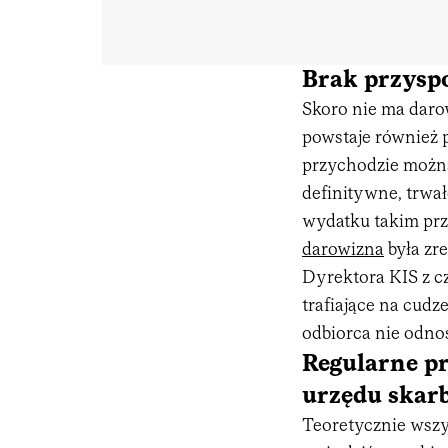
Brak przysp
Skoro nie ma daro
powstaje również 
przychodzie można
definitywne, trwa
wydatku takim prz
darowizna
była zr
Dyrektora KIS z cz
trafiające na cudz
odbiorca nie odnos
Regularne pr
urzędu skar
Teoretycznie wszy