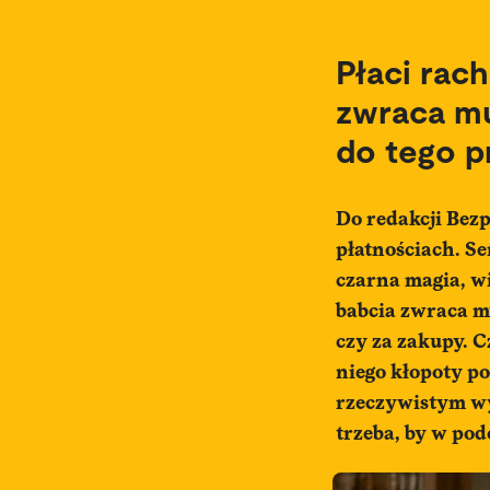
Płaci rac
zwraca mu
do tego p
Do redakcji Bezp
płatnościach. Se
czarna magia, w
babcia zwraca m
czy za zakupy. C
niego kłopoty po
rzeczywistym wy
trzeba, by w pod