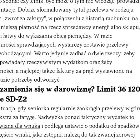
 sedna: czytelnik, być może o tym nie wiedząc, prowadzi
tację. Dobrze sformułowany
tytuł przelewu
w rodzaju
y „zwrot za zakupy", w połączeniu z historią rachunku, na
niejszą płatność na rzecz sprzedawcy energii albo sklepu,
i łatwy do wykazania obieg pieniędzy. W razie
ności sprawdzających wystarczy zestawić przelewy
chodzącymi. Warto jedynie zadbać o dwie rzeczy: żeby
powiadały rzeczywistym wydatkom oraz żeby
ności, a najlepiej także faktury za prąd wystawione na
 razie potrzeby odtworzyć.
zamienia się w darowiznę? Limit 36 12
ie SD-Z2
tuacja, gdy seniorka regularnie zaokrągla przelewy w gór
ekstra za fatygę. Nadwyżka ponad faktyczny wydatek to
wizna dla wnuka
i podlega ustawie o podatku od spadków
zęście wnuki, jako zstępni, należą do tak zwanej zerowej