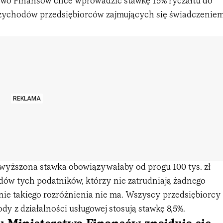
two Finansów chce wprowadzić stawkę 15% ryczałtu do
zychodów przedsiębiorców zajmujących się świadczenie
REKLAMA
dwyższona stawka obowiązywałaby od progu 100 tys. zł
ów tych podatników, którzy nie zatrudniają żadnego
ie takiego rozróżnienia nie ma. Wszyscy przedsiębiorcy
dy z działalności usługowej stosują stawkę 8,5%.