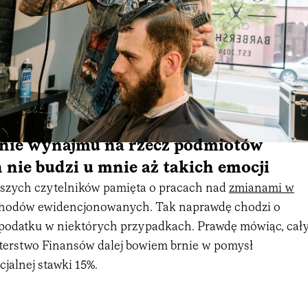
ie wynajmu na rzecz podmiotów
nie budzi u mnie aż takich emocji
szych czytelników pamięta o pracach nad
zmianami w
hodów ewidencjonowanych. Tak naprawdę chodzi o
 podatku w niektórych przypadkach. Prawdę mówiąc, cał
sterstwo Finansów dalej bowiem brnie w pomysł
jalnej stawki 15%.