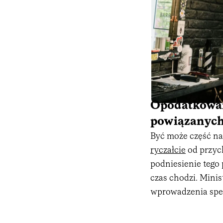
Opodatkowan
powiązanych 
Być może część na
ryczałcie
od przyc
podniesienie tego
czas chodzi. Mini
wprowadzenia spec