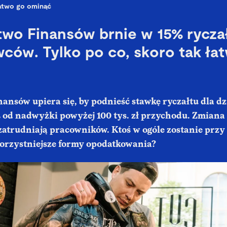
atwo go ominąć
two Finansów brnie w 15% ryczał
ców. Tylko po co, skoro tak ła
ansów upiera się, by podnieść stawkę ryczałtu dla dz
 od nadwyżki powyżej 100 tys. zł przychodu. Zmiana 
 zatrudniają pracowników. Ktoś w ogóle zostanie przy 
korzystniejsze formy opodatkowania?