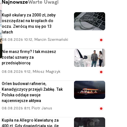
Najnowsze
Warte Uwagi
Kupił okulary za 2000 zł, żeby
oszczędzać na kroplach do
oczu. Zwrócą mu się po 13
latach
08.08.2026 10:12
,
Marcin Szermański
Nie masz firmy? I tak możesz
zostać uznany za
przedsiębiorcę
08.08.2026 9:12
,
Miłosz Magrzyk
Orlen budował rafinerie,
Kanadyjczycy przejęli Żabkę. Tak
y
Polska oddaje swoje
najcenniejsze aktywa
08.08.2026 8:11
,
Piotr Janus
Kupiła na Allegro klawiaturę za
400 zł. Gdy dowiedziała się, ile