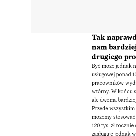
Tak naprawdę
nam bardziej
drugiego pr
Być może jednak ni
usługowej ponad 10
pracowników wydaj
wtórny. W końcu st
ale dwoma bardzie
Przede wszystki
możemy stosować a
120 tys. zł roczn
zasługuje jednak w