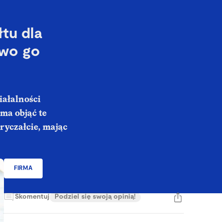
tu dla
two go
iałalności
ma objąć te
ryczałcie, mając
FIRMA
Skomentuj
Podziel się swoją opinią!