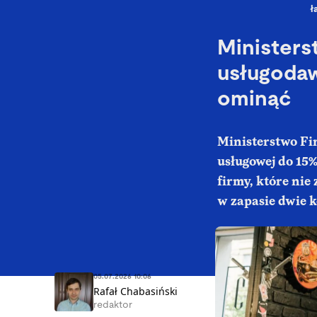
ł
Ministers
usługodaw
ominąć
Ministerstwo Fin
usługowej do 15%
firmy, które nie
w zapasie dwie 
05.07.2026 10:06
Rafał Chabasiński
redaktor