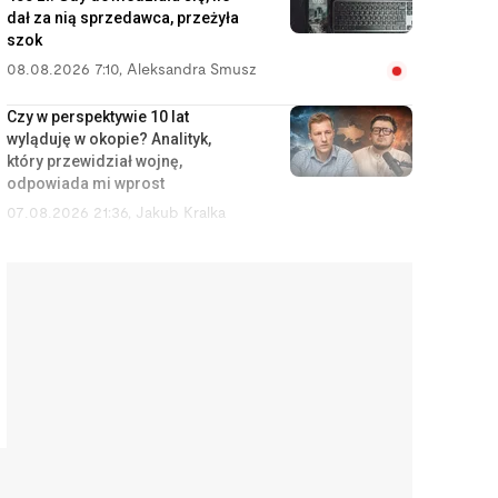
dał za nią sprzedawca, przeżyła
szok
08.08.2026 7:10
,
Aleksandra Smusz
Czy w perspektywie 10 lat
wyląduję w okopie? Analityk,
który przewidział wojnę,
odpowiada mi wprost
07.08.2026 21:36
,
Jakub Kralka
Z importera staliśmy się potęgą.
Polskie kosmetyki są dziś w
Dubaju i Nowym Jorku
07.08.2026 15:41
,
Piotr Janus
175,6 tys. zł na sam start. Tyle
trzeba mieć, żeby w ogóle
pomyśleć o mieszkaniu w
Warszawie
07.08.2026 14:53
,
Edyta Wara-Wąsowska