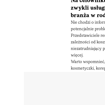
Na celowniku
zwykli usług
branża w ro
Nie chodzi o info
potencjalnie prob
Przedstawiciele r
zależności od kos
niezatrudniający 
więcej.
Warto wspomnieć, 
kosmetyczki, korepe