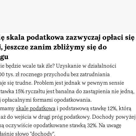
 skala podatkowa zazwyczaj opłaci się
, jeszcze zanim zbliżymy się do
ogu
e będzie wcale tak źle? Uzyskanie w działalności
0 tys. zł rocznego przychodu bez zatrudniania
e się trudne. Problem jest jednak w pewnym sensie
awka 15% ryczałtu jest banalna do zastąpienia nie jedną,
j opłacalnymi formami opodatkowania.
m mamy
skalę podatkową
i podstawową stawkę 12%, którą
ż do wejścia w drugi próg podatkowy. Dochody powyżej
ie są oczywiście opodatkowane stawką 32%. Na uwagę
łaśnie słowo "dochody".