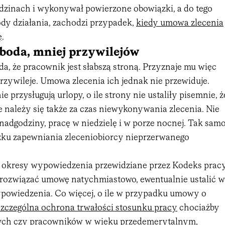
odzinach i wykonywał powierzone obowiązki, a do tego
dy działania, zachodzi przypadek,
kiedy umowa zlecenia
ę
.
boda, mniej przywilejów
a, że pracownik jest słabszą stroną. Przyznaje mu więc
rzywileje. Umowa zlecenia ich jednak nie przewiduje.
e przysługują urlopy, o ile strony nie ustaliły pisemnie, ż
 należy się także za czas niewykonywania zlecenia. Nie
nadgodziny, pracę w niedzielę i w porze nocnej. Tak sam
zku zapewniania zleceniobiorcy nieprzerwanego
ż okresy wypowiedzenia przewidziane przez Kodeks pracy
rozwiązać umowę natychmiastowo, ewentualnie ustalić w
owiedzenia. Co więcej, o ile w przypadku umowy o
szczególna ochrona trwałości stosunku pracy
chociażby
ych czy pracowników w wieku przedemerytalnym,