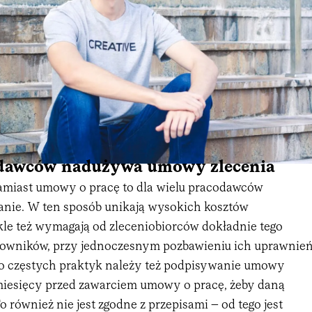
dawców nadużywa umowy zlecenia
amiast umowy o pracę to dla wielu pracodawców
anie. W ten sposób unikają wysokich kosztów
kle też wymagają od zleceniobiorców dokładnie tego
cowników, przy jednoczesnym pozbawieniu ich uprawnie
o częstych praktyk należy też podpisywanie umowy
 miesięcy przed zawarciem umowy o pracę, żeby daną
o również nie jest zgodne z przepisami – od tego jest