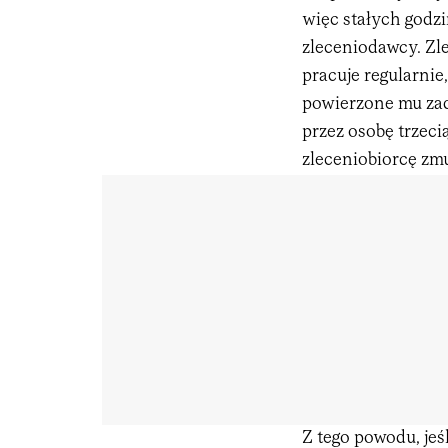
więc stałych godzi
zleceniodawcy. Zl
pracuje regularni
powierzone mu zad
przez osobę trzeci
zleceniobiorcę zmu
Z tego powodu, jeś