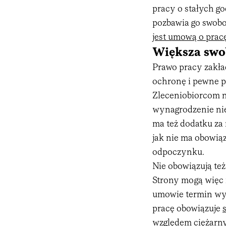
pracy o stałych g
pozbawia go swobo
jest umową o prac
Większa swo
Prawo pracy zakład
ochronę i pewne p
Zleceniobiorcom ni
wynagrodzenie nie
ma też dodatku za 
jak nie ma obowią
odpoczynku.
Nie obowiązują te
Strony mogą więc 
umowie termin wyp
pracę obowiązuje
względem ciężarn