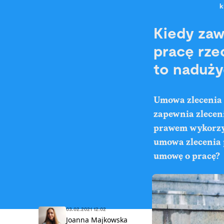
k
Kiedy zaw
pracę rze
to naduży
Umowa zlecenia 
zapewnia zleceni
prawem wykorzys
umowa zlecenia 
umowę o pracę?
03.02.2021 12:02
Joanna Majkowska