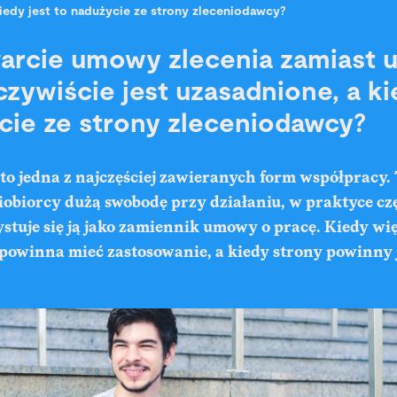
iedy jest to nadużycie ze strony zleceniodawcy?
arcie umowy zlecenia zamiast
czywiście jest uzasadnione, a ki
cie ze strony zleceniodawcy?
to jedna z najczęściej zawieranych form współpracy.
obiorcy dużą swobodę przy działaniu, w praktyce czę
tuje się ją jako zamiennik umowy o pracę. Kiedy wię
powinna mieć zastosowanie, a kiedy strony powinny