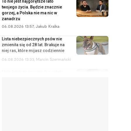
To nie jest najgorętsze lato
twojego życia. Będzie znacznie
gorzej, a Polska nie ma nic w
zanadrzu
06.08.2026 13:57
,
Jakub Kralka
Lista niebezpiecznych psów nie
zmieniła się od 28 lat. Brakuje na
niej ras, które mijasz codziennie
06.08.2026 13:33
,
Marcin Szermański
Linia lotnicza wprowadza opłaty
za korzystanie ze schowka
bagażowego. Żeby pasażerowie
mniej się stresowali
06.08.2026 12:40
,
Edyta Wara-Wąsowska
Działkę ROD można stracić
łatwiej, niż się wydaje. Zarząd
może wypowiedzieć umowę w
kilku sytuacjach