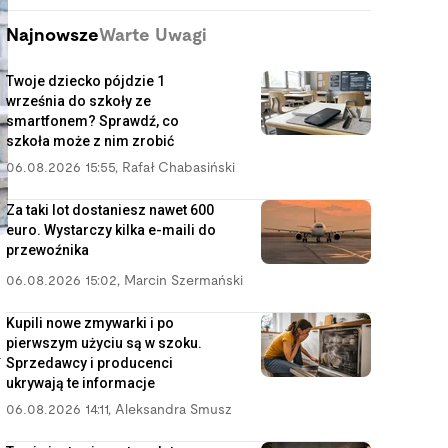
Najnowsze
Warte Uwagi
Twoje dziecko pójdzie 1
września do szkoły ze
smartfonem? Sprawdź, co
szkoła może z nim zrobić
06.08.2026 15:55
,
Rafał Chabasiński
Za taki lot dostaniesz nawet 600
euro. Wystarczy kilka e-maili do
przewoźnika
06.08.2026 15:02
,
Marcin Szermański
Kupili nowe zmywarki i po
pierwszym użyciu są w szoku.
ń
Sprzedawcy i producenci
ukrywają te informacje
06.08.2026 14:11
,
Aleksandra Smusz