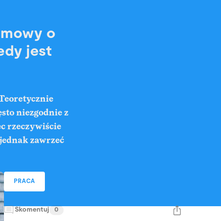
 umowy o
edy jest
 Teoretycznie
sto niezgodnie z
c rzeczywiście
 jednak zawrzeć
PRACA
Skomentuj
0