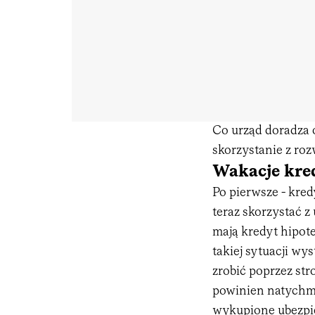
Co urząd doradza 
skorzystanie z roz
Wakacje kred
Po pierwsze - kred
teraz skorzystać 
mają kredyt hipote
takiej sytuacji wy
zrobić poprzez str
powinien natychmi
wykupione ubezpie