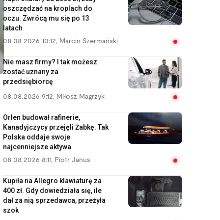
oszczędzać na kroplach do
oczu. Zwrócą mu się po 13
latach
08.08.2026 10:12
,
Marcin Szermański
Nie masz firmy? I tak możesz
zostać uznany za
przedsiębiorcę
08.08.2026 9:12
,
Miłosz Magrzyk
Orlen budował rafinerie,
Kanadyjczycy przejęli Żabkę. Tak
Polska oddaje swoje
najcenniejsze aktywa
08.08.2026 8:11
,
Piotr Janus
Kupiła na Allegro klawiaturę za
400 zł. Gdy dowiedziała się, ile
dał za nią sprzedawca, przeżyła
szok