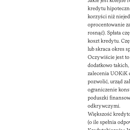
Jakie jest kolejn
kredytu hipoteczn
korzyści niż nieje
oprocentowanie za
rosnąć). Spłata cz
koszt kredytu. Cz
lub skraca okres sp
Oczywiście jest to
dodatkowo takich, 
zalecenia UOKiK d
pozwolić, urząd z
ograniczenie konsu
poduszki finansow
odkrywczymi.
Większość kredytob
(o ile spełnia od