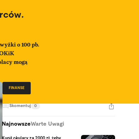
rców.
wyżki o 100 pb.
 UOKiK
Polacy mogą
FINANSE
Skomentuj
0
Najnowsze
Warte Uwagi
Kupił okulary za 2000 zł, żeby