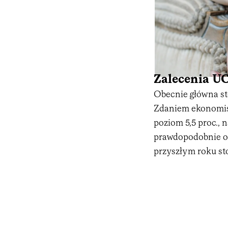
Zalecenia U
Obecnie główna sto
Zdaniem ekonomist
poziom 5,5 proc., 
prawdopodobnie ok.
przyszłym roku st