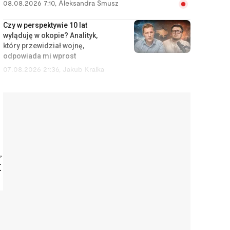
08.08.2026 7:10
,
Aleksandra Smusz
Czy w perspektywie 10 lat
wyląduję w okopie? Analityk,
który przewidział wojnę,
odpowiada mi wprost
07.08.2026 21:36
,
Jakub Kralka
Z importera staliśmy się potęgą.
Polskie kosmetyki są dziś w
Dubaju i Nowym Jorku
07.08.2026 15:41
,
Piotr Janus
175,6 tys. zł na sam start. Tyle
,
trzeba mieć, żeby w ogóle
K
pomyśleć o mieszkaniu w
Warszawie
07.08.2026 14:53
,
Edyta Wara-Wąsowska
Chciałam wyrzucić zepsuty
irygator za 200 zł. Naprawiłam