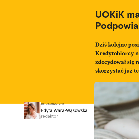
UOKiK ma 
Podpowiad
Dziś kolejne pos
Kredytobiorcy n
zdecydował się n
skorzystać już t
05.05.2022 9:16
Edyta Wara-Wąsowska
redaktor