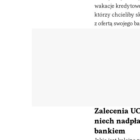
wakacje kredytowe
którzy chcieliby s
z ofertą swojego b
Zalecenia UO
niech nadpła
bankiem