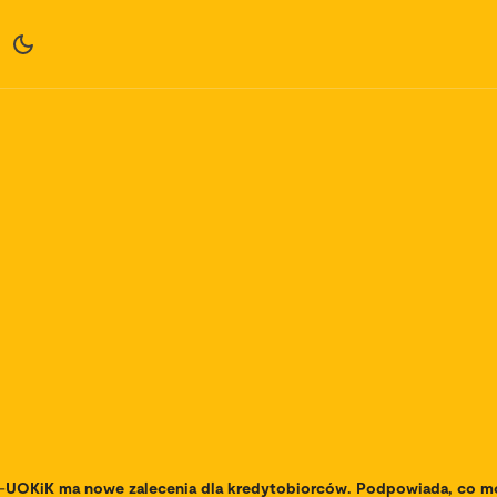
-
UOKiK ma nowe zalecenia dla kredytobiorców. Podpowiada, co mog