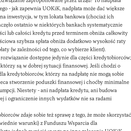
e rozwiązanie zaproponowane przez urząd? To nadpłata
ego - jak zapewnia UOKiK, nadpłata może dać większe
dna inwestycja, w tym lokata bankowa (chociaż ich
częło ostatnio w niektórych bankach systematycznie
ęści lub całości kredytu przed terminem obniża całkowity
ęściowa szybsza spłata obniża dodatkowo wysokość raty
łaty (w zależności od tego, co wybierze klient).
 rozwiązanie dostępne jedynie dla części kredytobiorców
którzy są w dobrej sytuacji finansowej. Jeśli chodzi o
la kredytobiorców, którzy na nadpłatę nie mogą sobie
aleca stworzenie poduszki finansowej i choćby minimalne
mpcji. Niestety - ani nadpłata kredytu, ani budowa
ej i ograniczenie innych wydatków nie sa radami
iorców zdaje sobie też sprawę z tego, że może skorzysta
powiednie warunki) z Funduszu Wsparcia dla