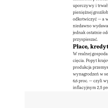
uporczywy i trwał
pieniężnej groziło
odkotwiczyć — a w
niedawno wydawał
jednak ostatnie o
przyspieszać.
Płace, kredy
W realnej gospoda
cięcia. Popyt krajo
produkcja przemysł
wynagrodzeń w sek
6,6 proc. — czyli 
inflacyjnym 2,5 pr