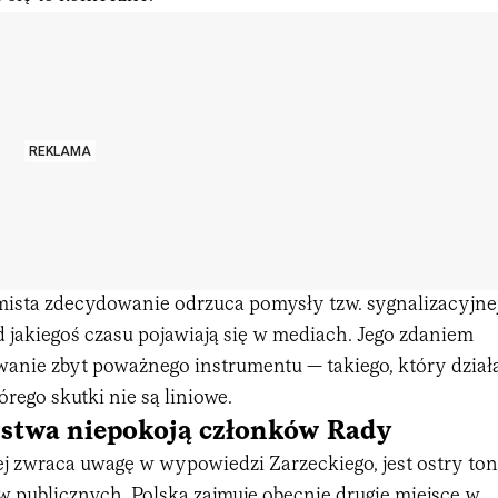
REKLAMA
mista zdecydowanie odrzuca pomysły tzw. sygnalizacyjne
 jakiegoś czasu pojawiają się w mediach. Jego zdaniem
wanie zbyt poważnego instrumentu — takiego, który dział
órego skutki nie są liniowe.
stwa niepokoją członków Rady
ej zwraca uwagę w wypowiedzi Zarzeckiego, jest ostry ton
w publicznych. Polska zajmuje obecnie drugie miejsce w