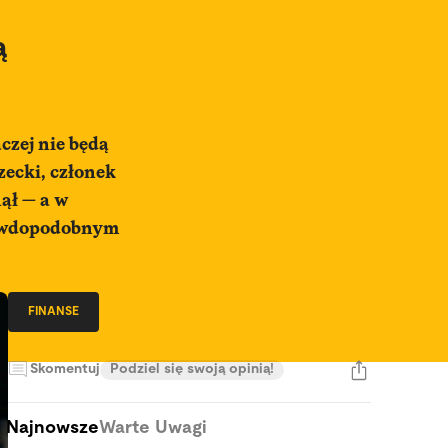
ą
czej nie będą
ecki, członek
nął — a w
rawdopodobnym
FINANSE
Skomentuj
Podziel się swoją opinią!
Najnowsze
Warte Uwagi