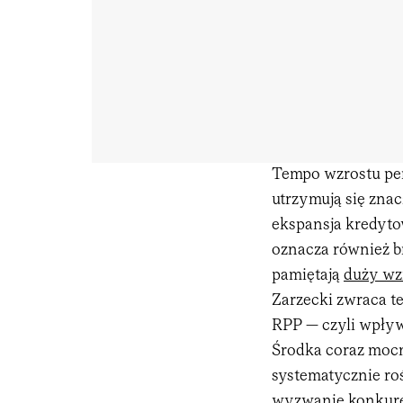
Tempo wzrostu pen
utrzymują się zna
ekspansja kredyto
oznacza również br
pamiętają
duży wz
Zarzecki zwraca t
RPP — czyli wpływ
Środka coraz mocni
systematycznie ro
wyzwanie konkure