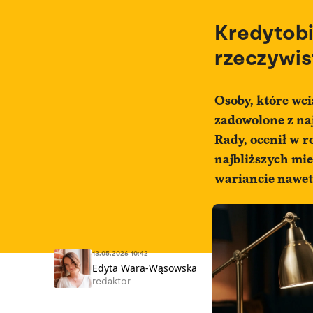
Kredytobi
rzeczywis
Osoby, które wci
zadowolone z na
Rady, ocenił w r
najbliższych mi
wariancie nawet
13.05.2026 10:42
Edyta Wara-Wąsowska
redaktor