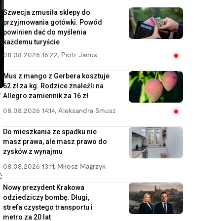
Szwecja zmusiła sklepy do
przyjmowania gotówki. Powód
powinien dać do myślenia
każdemu turyście
08.08.2026 16:22
,
Piotr Janus
Mus z mango z Gerbera kosztuje
62 zł za kg. Rodzice znaleźli na
i
Allegro zamiennik za 16 zł
08.08.2026 14:14
,
Aleksandra Smusz
Do mieszkania ze spadku nie
masz prawa, ale masz prawo do
zysków z wynajmu
08.08.2026 13:11
,
Miłosz Magrzyk
ć
Nowy prezydent Krakowa
odziedziczy bombę. Długi,
strefa czystego transportu i
metro za 20 lat