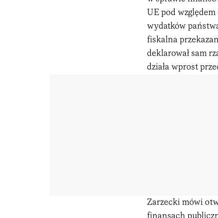
UE pod względem d
wydatków państwa 
fiskalna przekazan
deklarował sam rz
działa wprost prze
Zarzecki mówi otw
finansach publiczn