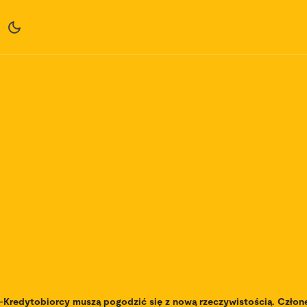
-
Kredytobiorcy muszą pogodzić się z nową rzeczywistością. Czło