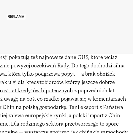
REKLAMA
sji pokazują też najnowsze dane GUS, które wciąż
cznie powyżej oczekiwań Rady. Do tego dochodzi silna
wa, która tylko podgrzewa popyt — a brak obniżek
ak ulgi dla kredytobiorców, którzy jeszcze dobrze
rost rat kredytów hipotecznych
z poprzednich lat.
eż uwagę na coś, co rzadko pojawia się w komentarzach
 Chin na polską gospodarkę. Tani eksport z Państwa
ej zalewa europejskie rynki, a polski import z Chin
śnie. Dla rodzimego sektora przetwórczego to spore
ncyjne — wystarczy spojrzeć, jak
chińskie samochody