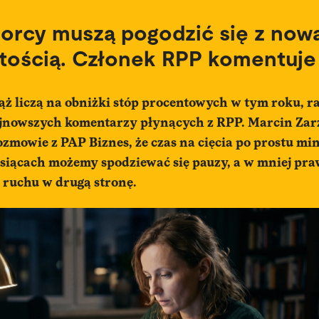
orcy muszą pogodzić się z now
tością. Członek RPP komentuje
ąż liczą na obniżki stóp procentowych w tym roku, ra
jnowszych komentarzy płynących z RPP. Marcin Zarz
ozmowie z PAP Biznes, że czas na cięcia po prostu mi
esiącach możemy spodziewać się pauzy, a w mniej p
 ruchu w drugą stronę.