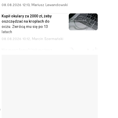
08.08.2026 12:13
,
Mariusz Lewandowski
Kupił okulary za 2000 zł, żeby
oszczędzać na kroplach do
oczu. Zwrócą mu się po 13
latach
08.08.2026 10:12
,
Marcin Szermański
Nie masz firmy? I tak możesz
zostać uznany za
przedsiębiorcę
08.08.2026 9:12
,
Miłosz Magrzyk
Orlen budował rafinerie,
Kanadyjczycy przejęli Żabkę. Tak
Polska oddaje swoje
najcenniejsze aktywa
08.08.2026 8:11
,
Piotr Janus
e
Kupiła na Allegro klawiaturę za