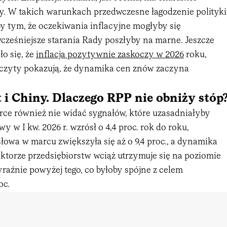
y. W takich warunkach przedwczesne łagodzenie polityki
by tym, że oczekiwania inflacyjne mogłyby się
cześniejsze starania Rady poszłyby na marne. Jeszcze
o się, że
inflacja pozytywnie zaskoczy w 2026
roku,
dczyty pokazują, że dynamika cen znów zaczyna
t i Chiny. Dlaczego RPP nie obniży stóp
rce również nie widać sygnałów, które uzasadniałyby
wy w I kw. 2026 r. wzrósł o 4,4 proc. rok do roku,
owa w marcu zwiększyła się aż o 9,4 proc., a dynamika
torze przedsiębiorstw wciąż utrzymuje się na poziomie
wyraźnie powyżej tego, co byłoby spójne z celem
oc.