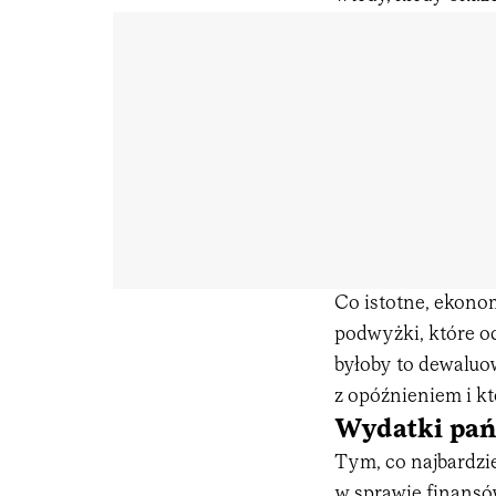
Co istotne, ekono
podwyżki, które od
byłoby to dewaluo
z opóźnieniem i kt
Wydatki pań
Tym, co najbardzi
w sprawie finansó