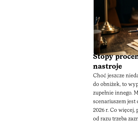
Stopy procen
nastroje
Choć jeszcze nieda
do obniżek, to wy
zupełnie innego. 
scenariuszem jest
2026 r. Co więcej
od razu trzeba zaz