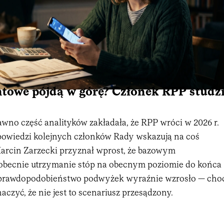
towe pójdą w górę? Członek RPP studz
wno część analityków zakładała, że RPP wróci w 2026 r.
powiedzi kolejnych członków Rady wskazują na coś
Marcin Zarzecki przyznał wprost, że bazowym
 obecnie utrzymanie stóp na obecnym poziomie do końca
, prawdopodobieństwo podwyżek wyraźnie wzrosło — cho
naczyć, że nie jest to scenariusz przesądzony.