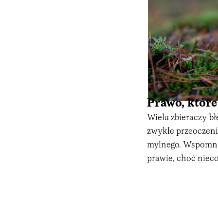
Prawo, któr
Wielu zbieraczy bł
zwykłe przeoczeni
mylnego. Wspomnia
prawie, choć niec