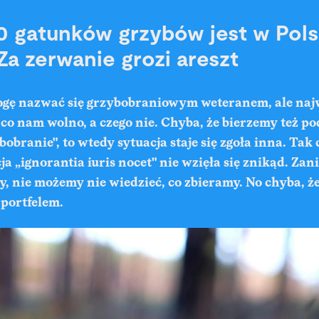
 gatunków grzybów jest w Pol
Za zerwanie grozi areszt
gę nazwać się grzybobraniowym weteranem, ale najw
, co nam wolno, a czego nie. Chyba, że bierzemy też p
obranie", to wtedy sytuacja staje się zgoła inna. Tak 
a „ignorantia iuris nocet" nie wzięła się znikąd. Z
y
, nie możemy nie wiedzieć, co zbieramy. No chyba, ż
 portfelem.