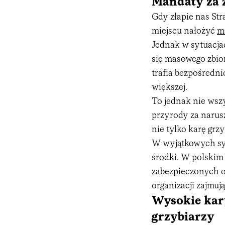
Mandaty za 
Gdy złapie nas St
miejscu nałożyć
m
Jednak w sytuacj
się masowego zbio
trafia bezpośredni
większej.
To jednak nie wsz
przyrody za naru
nie tylko karę grz
W wyjątkowych syt
środki. W polskim
zabezpieczonych o
organizacji zajmuj
Wysokie kar
grzybiarzy