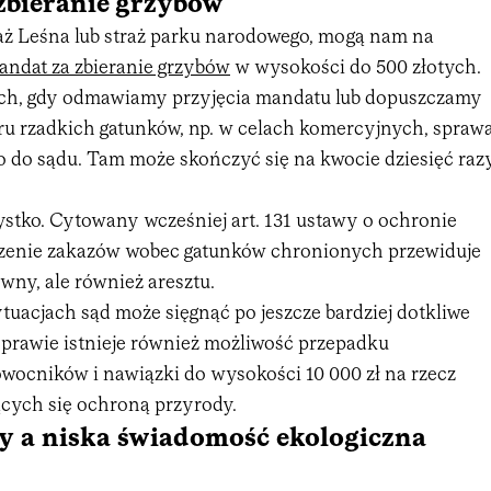
zbieranie grzybów
raż Leśna lub straż parku narodowego, mogą nam na
andat za zbieranie grzybów
w wysokości do 500 złotych.
ach, gdy odmawiamy przyjęcia mandatu lub dopuszczamy
ru rzadkich gatunków, np. w celach komercyjnych, spraw
o do sądu. Tam może skończyć się na kwocie dziesięć raz
ystko. Cytowany wcześniej art. 131 ustawy o ochronie
szenie zakazów wobec gatunków chronionych przewiduje
ywny, ale również aresztu.
uacjach sąd może sięgnąć po jeszcze bardziej dotkliwe
 prawie istnieje również możliwość przepadku
wocników i nawiązki do wysokości 10 000 zł na rzecz
ących się ochroną przyrody.
y a niska świadomość ekologiczna