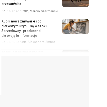
przewoźnika
06.08.2026 15:02
,
Marcin Szermański
Kupili nowe zmywarki i po
pierwszym użyciu są w szoku.
Sprzedawcy i producenci
ukrywają te informacje
06.08.2026 14:11
,
Aleksandra Smusz
To nie jest najgorętsze lato
twojego życia. Będzie znacznie
gorzej, a Polska nie ma nic w
zanadrzu
06.08.2026 13:57
,
Jakub Kralka
Lista niebezpiecznych psów nie
zmieniła się od 28 lat. Brakuje na
niej ras, które mijasz codziennie
06.08.2026 13:33
,
Marcin Szermański