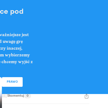
sce pod
ażniejsze jest
od uwagę grę
czy inaczej,
anim wybierzemy
e chcemy wyjść z
PRAWO
Skomentuj
0