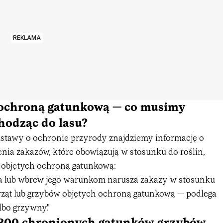
REKLAMA
ochroną gatunkową — co musimy
hodząc do lasu?
 ustawy o ochronie przyrody znajdziemy informację o
enia zakazów, które obowiązują w stosunku do roślin,
w objętych ochroną gatunkową:
a lub wbrew jego warunkom narusza zakazy w stosunku
erząt lub grzybów objętych ochroną gatunkową — podlega
lbo grzywny."