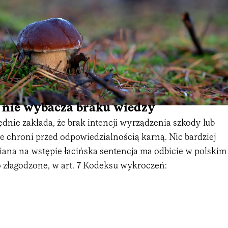
e nie wybacza braku wiedzy
ędnie zakłada, że brak intencji wyrządzenia szkody lub
e chroni przed odpowiedzialnością karną. Nic bardziej
na na wstępie łacińska sentencja ma odbicie w polskim
o złagodzone, w art. 7 Kodeksu wykroczeń: