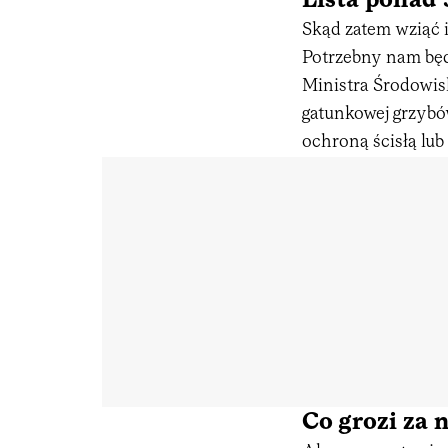
Lista ponad
Skąd zatem wziąć i
Potrzebny nam będ
Ministra Środowisk
gatunkowej grzybó
ochroną ścisłą lub
Co grozi za 