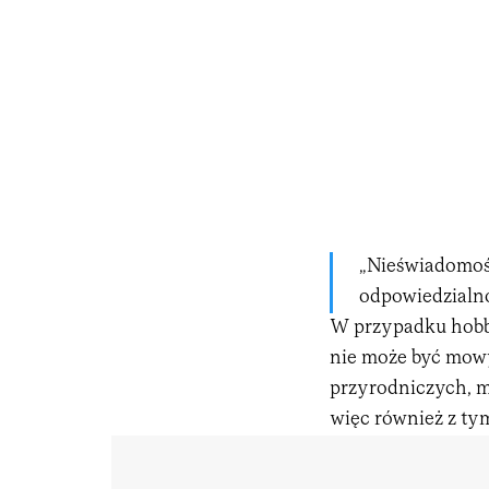
„Nieświadomość
odpowiedzialno
W przypadku hobby
nie może być mowy
przyrodniczych, m
więc również z tym