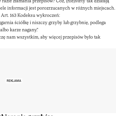
 razie złamania przepisów? Cóż, (nie)stety tak działają
ele informacji jest porozrzucanych w różnych miejscach.
 Art. 163 Kodeksu wykroczeń:
zgarnia ściółkę i niszczy grzyby lub grzybnię, podlega
albo karze nagany."
czę nam wszystkim, aby więcej przepisów było tak
REKLAMA