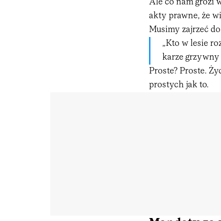
Ale co nam grozi w
akty prawne, że wi
Musimy zajrzeć do
„Kto w lesie ro
karze grzywny 
Proste? Proste. Ży
prostych jak to.