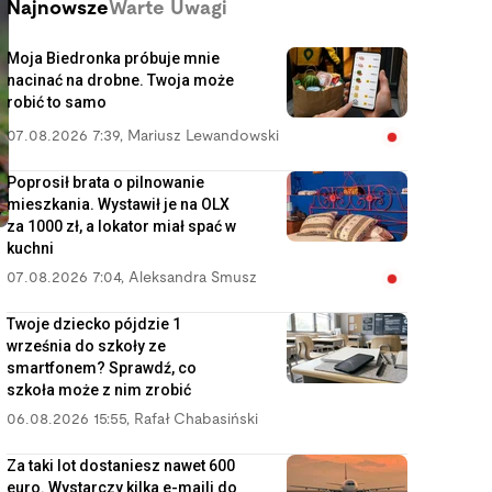
Najnowsze
Warte Uwagi
Moja Biedronka próbuje mnie
nacinać na drobne. Twoja może
robić to samo
07.08.2026 7:39
,
Mariusz Lewandowski
Poprosił brata o pilnowanie
mieszkania. Wystawił je na OLX
za 1000 zł, a lokator miał spać w
kuchni
07.08.2026 7:04
,
Aleksandra Smusz
Twoje dziecko pójdzie 1
września do szkoły ze
smartfonem? Sprawdź, co
szkoła może z nim zrobić
06.08.2026 15:55
,
Rafał Chabasiński
Za taki lot dostaniesz nawet 600
euro. Wystarczy kilka e-maili do