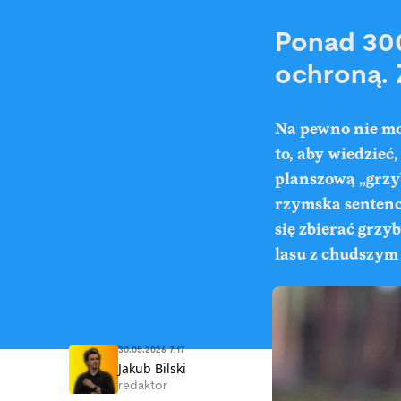
Ponad 300
ochroną. 
Na pewno nie mo
to, aby wiedzieć
planszową „grzyb
rzymska sentencj
się
zbierać grzyb
lasu z chudszym
30.05.2026 7:17
Jakub Bilski
redaktor