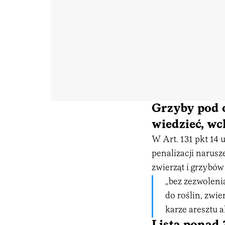
Grzyby pod 
wiedzieć, wc
W Art. 131 pkt 14
penalizacji narusz
zwierząt i grzybó
„bez zezwoleni
do roślin, zwi
karze aresztu a