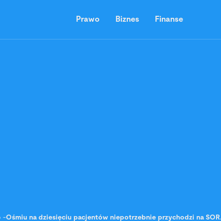
Prawo
Biznes
Finanse
o
-
Ośmiu na dziesięciu pacjentów niepotrzebnie przychodzi na SOR.