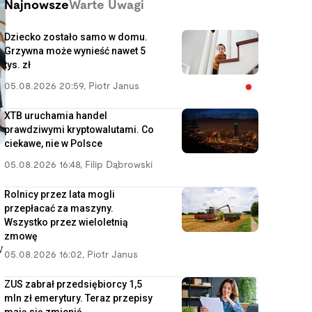
Najnowsze
Warte Uwagi
Dziecko zostało samo w domu.
Grzywna może wynieść nawet 5
tys. zł
05.08.2026 20:59
,
Piotr Janus
XTB uruchamia handel
prawdziwymi kryptowalutami. Co
ciekawe, nie w Polsce
05.08.2026 16:48
,
Filip Dąbrowski
Rolnicy przez lata mogli
przepłacać za maszyny.
Wszystko przez wieloletnią
zmowę
w
05.08.2026 16:02
,
Piotr Janus
ZUS zabrał przedsiębiorcy 1,5
mln zł emerytury. Teraz przepisy