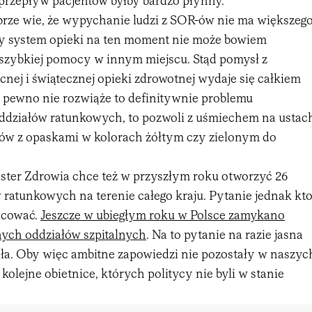
 przepływ pacjentów byłby bardzo płynny.
brze wie, że wypychanie ludzi z SOR-ów nie ma większeg
y system opieki na ten moment nie może bowiem
zybkiej pomocy w innym miejscu. Stąd pomysł z
nej i świątecznej opieki zdrowotnej wydaje się całkiem
 pewno nie rozwiąże to definitywnie problemu
działów ratunkowych, to pozwoli z uśmiechem na ustac
ów z opaskami w kolorach żółtym czy zielonym do
ster Zdrowia chce też w przyszłym roku otworzyć 26
ratunkowych na terenie całego kraju. Pytanie jednak kt
acować.
Jeszcze w ubiegłym roku w Polsce zamykano
nych oddziałów szpitalnych
. Na to pytanie na razie jasna
ła. Oby więc ambitne zapowiedzi nie pozostały w naszyc
 kolejne obietnice, których politycy nie byli w stanie