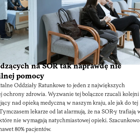
dzących na SOR tak naprawdę nie
ilnej pomocy
talne Oddziały Ratunkowe to jeden z największych
 ochrony zdrowia. Wyzwanie tej bolączce rzucali kolejni
jący nad opieką medyczną w naszym kraju, ale jak do tej
 Tymczasem lekarze od lat alarmują, że na SOR-y trafiają 
 które nie wymagają natychmiastowej opieki. Szacunkowo
nawet 80% pacjentów.