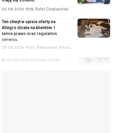
mają się zmienić
05.08.2026 15:18
,
Rafał Chabasiński
Ten chwyt w opisie oferty na
Allegro działa na klientów. I
łamie prawo oraz regulamin
serwisu
05.08.2026 14:33
,
Aleksandra Smusz
Bruksela szykuje nową daninę
dla firm. Rachunek trafi jednak
do konsumentów
05.08.2026 13:47
,
Piotr Janus
Stuknął w samochód wart 2,5
mln zł. Bez OC ta kolizja kończy
się kredytem do końca życia
05.08.2026 12:51
,
Marcin Szermański
Zarabiasz za dużo na