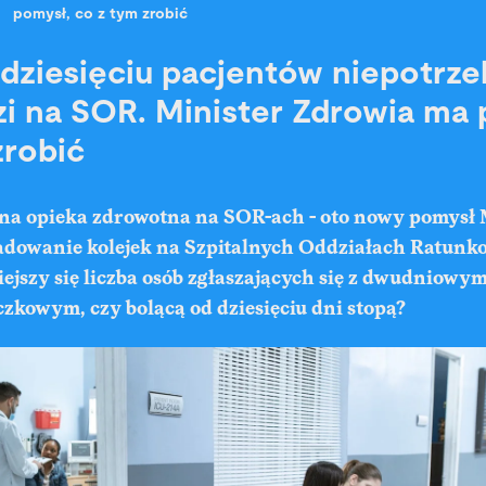
pomysł, co z tym zrobić
dziesięciu pacjentów niepotrze
i na SOR. Minister Zdrowia ma 
zrobić
zna opieka zdrowotna na SOR-ach - oto nowy pomysł 
adowanie kolejek na Szpitalnych Oddziałach Ratunk
ejszy się liczba osób zgłaszających się z dwudniowy
zkowym, czy bolącą od dziesięciu dni stopą?