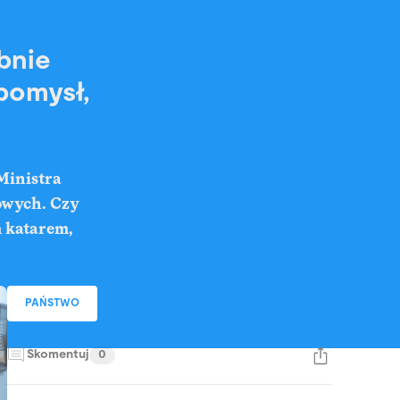
bnie
pomysł,
Ministra
owych. Czy
m katarem,
PAŃSTWO
Skomentuj
0