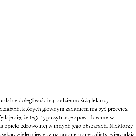
urdalne dolegliwości są codziennością lekarzy
działach, których głównym zadaniem ma być przecież
ydaje się, że tego typu sytuacje spowodowane są
u opieki zdrowotnej w innych jego obszarach. Niektórzy
czekać wiele miesięcy na poradę u specjalisty, więc udają