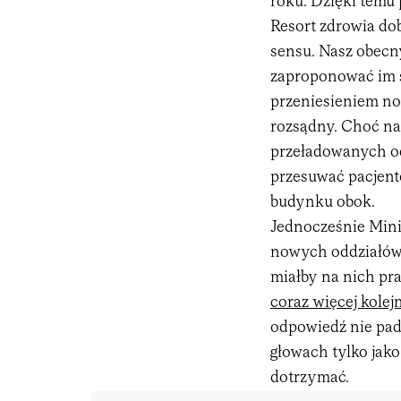
roku. Dzięki temu
Resort zdrowia do
sensu. Nasz obecn
zaproponować im s
przeniesieniem noc
rozsądny. Choć na
przeładowanych od
przesuwać pacjent
budynku obok.
Jednocześnie Mini
nowych oddziałów 
miałby na nich pr
coraz więcej kolej
odpowiedź nie pad
głowach tylko jako
dotrzymać.