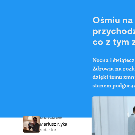
Ośmiu na 
przychodz
co z tym 
Nocna i świątec
Zdrowia na rozł
dzięki temu zmni
stanem podgorąc
13.12.2022 7:00
Mariusz Nyka
redaktor