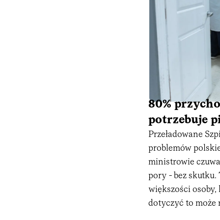
80% przycho
potrzebuje p
Przeładowane Szpi
problemów polskiej
ministrowie czuwa
pory - bez skutku.
większości osoby,
dotyczyć to może 