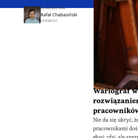
22.04.2025 11:00
Rafał Chabasiński
redaktor
Wariograf w 
rozwiązanie
pracownikó
Nie da się ukryć, 
pracownikami dość
głosi:
ufaj, ale spr