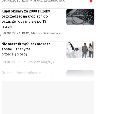
08.08.2026 12:13
,
Mariusz Lewandowski
Kupił okulary za 2000 zł, żeby
oszczędzać na kroplach do
oczu. Zwrócą mu się po 13
latach
08.08.2026 10:12
,
Marcin Szermański
y
Nie masz firmy? I tak możesz
zostać uznany za
przedsiębiorcę
08.08.2026 9:12
,
Miłosz Magrzyk
Orlen budował rafinerie,
Kanadyjczycy przejęli Żabkę. Tak
Polska oddaje swoje
najcenniejsze aktywa
08.08.2026 8:11
,
Piotr Janus
Kupiła na Allegro klawiaturę za
400 zł. Gdy dowiedziała się, ile