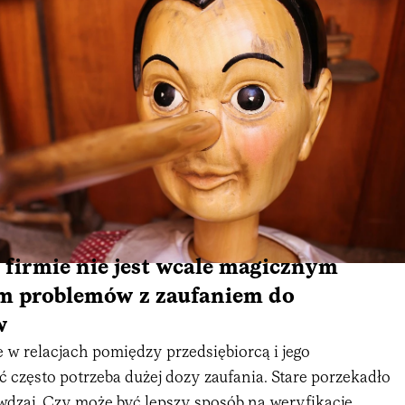
firmie nie jest wcale magicznym
m problemów z zaufaniem do
w
że w relacjach pomiędzy przedsiębiorcą i jego
 często potrzeba dużej dozy zaufania. Stare porzekadło
awdzaj
. Czy może być lepszy sposób na weryfikację