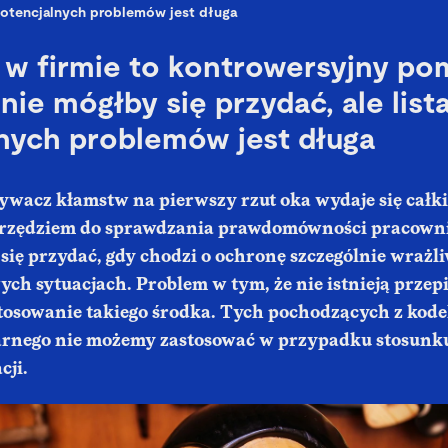
otencjalnych problemów jest długa
 w firmie to kontrowersyjny po
ie mógłby się przydać, ale list
nych problemów jest długa
wacz kłamstw na pierwszy rzut oka wydaje się całk
rzędziem do sprawdzania prawdomówności pracowni
się przydać, gdy chodzi o ochronę szczególnie wrażl
ch sytuacjach. Problem w tym, że nie istnieją przepi
tosowanie takiego środka. Tych pochodzących z kod
rnego nie możemy zastosować w przypadku stosunku
cji.