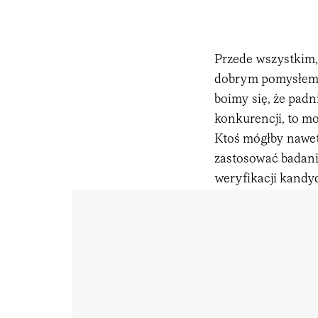
Przede wszystkim,
dobrym pomysłem 
boimy się, że pad
konkurencji, to m
Ktoś mógłby nawet
zastosować badani
weryfikacji kand