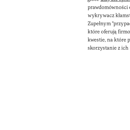
prawdomówności os
wykrywacz kłamstw
Zupełnym "przypad
które oferują fir
kwestie, na które
skorzystanie z ich 