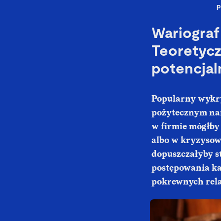
p
Wariograf
Teoretyczn
potencjal
Popularny wykry
pożytecznym na
w firmie mógłby 
albo w kryzysowy
dopuszczałyby s
postępowania ka
pokrewnych rela