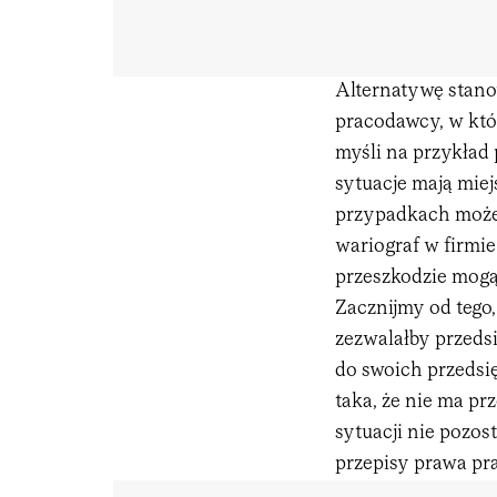
Alternatywę stano
pracodawcy, w któr
myśli na przykład 
sytuacje mają mie
przypadkach może 
wariograf w firmie
przeszkodzie mogą
Zacznijmy od tego,
zezwalałby przeds
do swoich przedsi
taka, że nie ma pr
sytuacji nie pozos
przepisy prawa pr