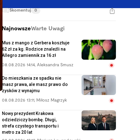
Skomentuj
0
Najnowsze
Warte Uwagi
Mus z mango z Gerbera kosztuje
62 zł za kg. Rodzice znaleźli na
Allegro zamiennik za 16 zł
08.08.2026 14:14
,
Aleksandra Smusz
Do mieszkania ze spadku nie
masz prawa, ale masz prawo do
zysków z wynajmu
08.08.2026 13:11
,
Miłosz Magrzyk
Nowy prezydent Krakowa
odziedziczy bombę. Długi,
strefa czystego transportu i
metro za 20 lat