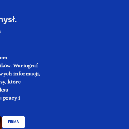
mysł.
a
iem
ków. Wariograf
iwych informacji,
sy, które
eksu
 pracy i
FIRMA