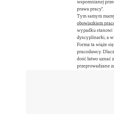
wspomnianej przed
prawa pracy".
Tym samym mamy 
obowiązkiem pra
wypadku stanowi t
dyscyplinarki, a 
Forma ta wiąże si
pracodawcy. Dlacz
dość łatwo uznać z
przeprowadzane za